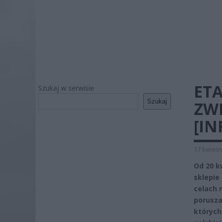
ET
Szukaj w serwisie
Szukaj
ZWI
[IN
17 kwietn
Od 20 k
sklepie
celach 
porusza
których