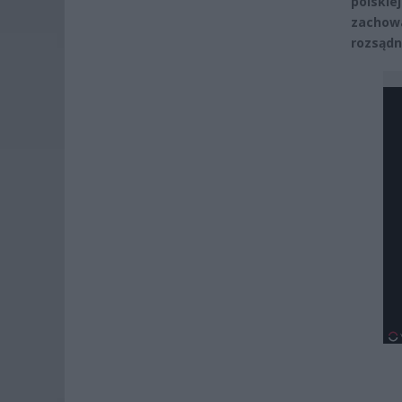
polskie
zachowa
rozsądn