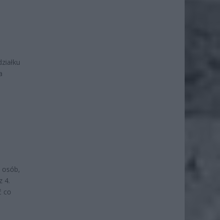
ziałku
a
 osób,
 4.
ć co