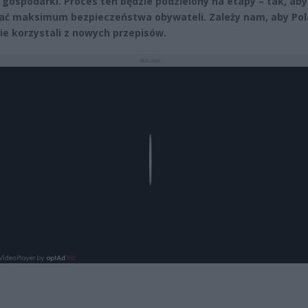
j gospodarki. Proces ten będzie podzielony na etapy – tak, aby
ć maksimum bezpieczeństwa obywateli. Zależy nam, aby Pol
ie korzystali z nowych przepisów.
REKLAMA
Play