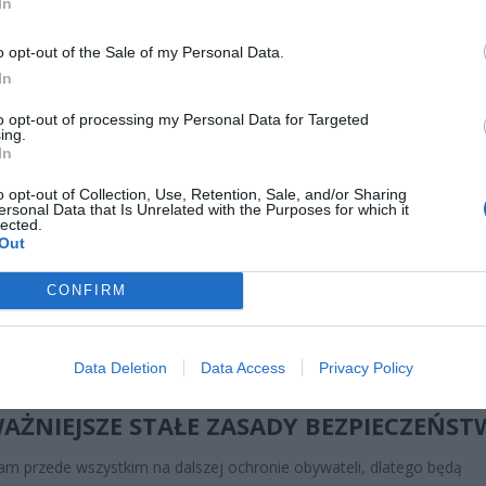
In
o opt-out of the Sale of my Personal Data.
In
to opt-out of processing my Personal Data for Targeted
ing.
CZ RÓWNIEŻ:
In
et 3600 zł miesięcznie zamiast 800+. Nowa propozycja dla
o opt-out of Collection, Use, Retention, Sale, and/or Sharing
ziców dzieci do 3. roku życia
ersonal Data that Is Unrelated with the Purposes for which it
lected.
erpnia 2026 19:29
Out
 podniesie próg 500 plus dla seniorów. Policzyliśmy, ile może
CONFIRM
ieść wypłata przy emeryturze od 2200 do 2700 zł
erpnia 2026 19:14
Data Deletion
Data Access
Privacy Policy
TAWY NOWEJ NORMALNOŚCI –
AŻNIEJSZE STAŁE ZASADY BEZPIECZEŃST
am przede wszystkim na dalszej ochronie obywateli, dlatego będą