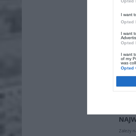
Opted 
I want t
Opted 
I want 
Advertis
ZOBA
Opted 
Naw
I want t
rod
of my P
was col
7 si
Opted 
ZUS
wyn
7 si
PODS
NAJW
Zależy n