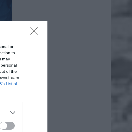
sonal or
ection to
ou may
 personal
out of the
 downstream
B’s List of