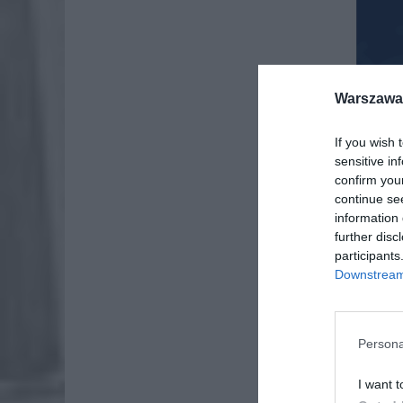
Warszawa 
If you wish 
sensitive in
confirm you
continue se
information 
further disc
participants
Downstream 
Persona
I want t