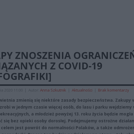
APY ZNOSZENIA OGRANICZE
ĄZANYCH Z COVID-19
FOGRAFIKI]
ia 2020 11:00
|
Autor:
Anna Szkutnik
|
Aktualności
|
Brak komentarzy
wietnia zmienią się niektóre zasady bezpieczeństwa. Zakupy 
 zrobi w jednym czasie więcej osób, do lasu i parku wejdziemy
rekreacyjnych, a młodzież powyżej 13. roku życia będzie mogła
ć się bez opieki osoby dorosłej. Podejmujemy ostrożne działan
 celem jest powrót do normalności Polaków, a także odmroże