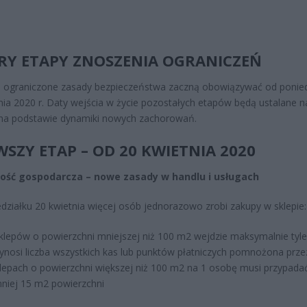
RY ETAPY ZNOSZENIA OGRANICZEŃ
 ograniczone zasady bezpieczeństwa zaczną obowiązywać od ponied
nia 2020 r. Daty wejścia w życie pozostałych etapów będą ustalane n
 na podstawie dynamiki nowych zachorowań.
WSZY ETAP – OD 20 KWIETNIA 2020
ność gospodarcza – nowe zasady w handlu i usługach
działku 20 kwietnia więcej osób jednorazowo zrobi zakupy w sklepie:
klepów o powierzchni mniejszej niż 100 m2 wejdzie maksymalnie tyle
wynosi liczba wszystkich kas lub punktów płatniczych pomnożona przez
lepach o powierzchni większej niż 100 m2 na 1 osobę musi przypada
niej 15 m2 powierzchni