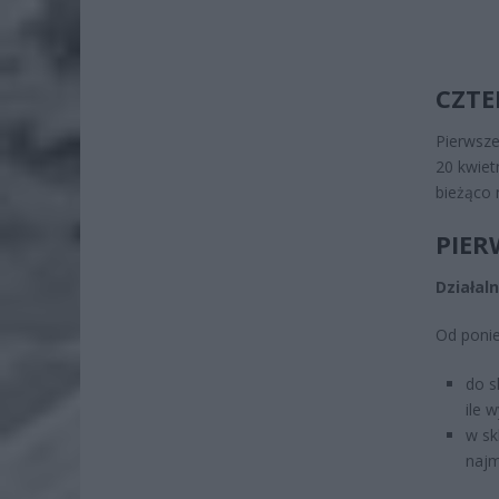
CZTE
Pierwsze
20 kwiet
bieżąco
PIER
Działal
Od ponie
do s
ile 
w sk
najm