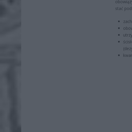
obowiązy
stać pod
zach
obow
utrz
ścis
(dez
kwar