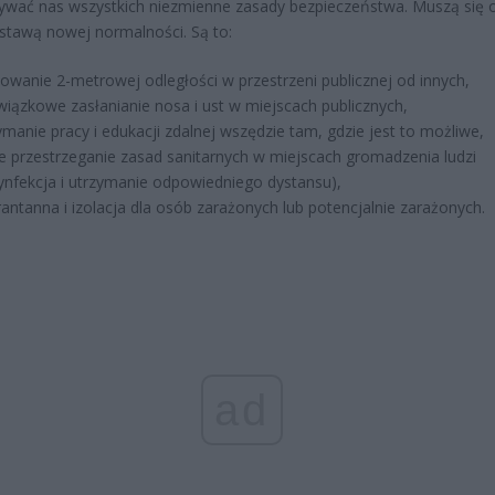
wać nas wszystkich niezmienne zasady bezpieczeństwa. Muszą się 
stawą nowej normalności. Są to:
owanie 2-metrowej odległości w przestrzeni publicznej od innych,
iązkowe zasłanianie nosa i ust w miejscach publicznych,
ymanie pracy i edukacji zdalnej wszędzie tam, gdzie jest to możliwe,
łe przestrzeganie zasad sanitarnych w miejscach gromadzenia ludzi
ynfekcja i utrzymanie odpowiedniego dystansu),
antanna i izolacja dla osób zarażonych lub potencjalnie zarażonych.
ad