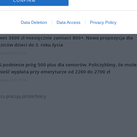
CONFIRM
Data Deletion
Data Access
Privacy Policy
CZ RÓWNIEŻ:
et 3600 zł miesięcznie zamiast 800+. Nowa propozycja dla
ziców dzieci do 3. roku życia
erpnia 2026 19:29
 podniesie próg 500 plus dla seniorów. Policzyliśmy, ile może
ieść wypłata przy emeryturze od 2200 do 2700 zł
erpnia 2026 19:14
cu pracują pirotechnicy.