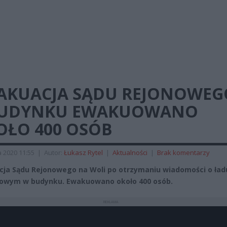
AKUACJA SĄDU REJONOWEG
BUDYNKU EWAKUOWANO
OŁO 400 OSÓB
a 2020 11:55
|
Autor:
Łukasz Rytel
|
Aktualności
|
Brak komentarzy
ja Sądu Rejonowego na Woli po otrzymaniu wiadomości o ła
owym w budynku. Ewakuowano około 400 osób.
REKLAMA