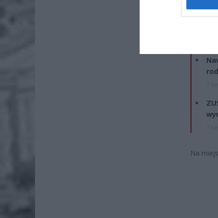
ZOBA
Naw
rod
7 si
ZUS
wyn
7 si
Na miejs