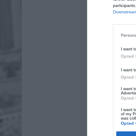
participants
Downstream 
Persona
I want t
Dod
Opted 
I want t
Opted 
I want 
Advertis
Opted 
I want t
of my P
was col
Opted 