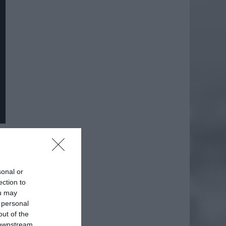
sonal or
ection to
ou may
 personal
out of the
 downstream