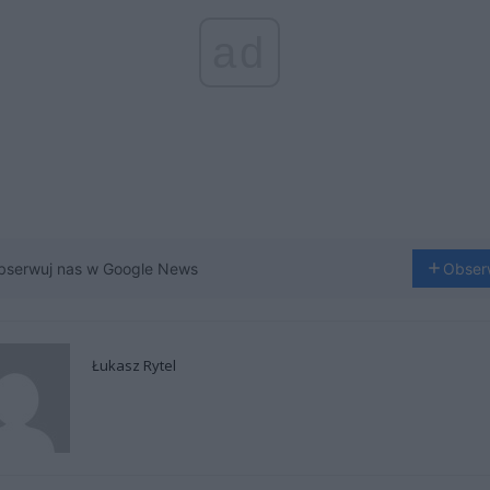
ad
bserwuj nas w Google News
Obser
Łukasz Rytel