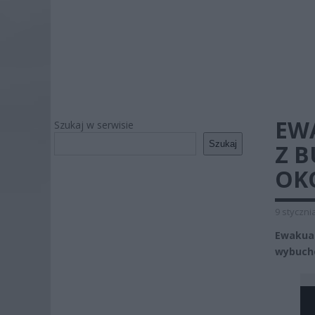
EW
Szukaj w serwisie
Szukaj
Z 
OK
9 styczni
Ewakuac
wybuch