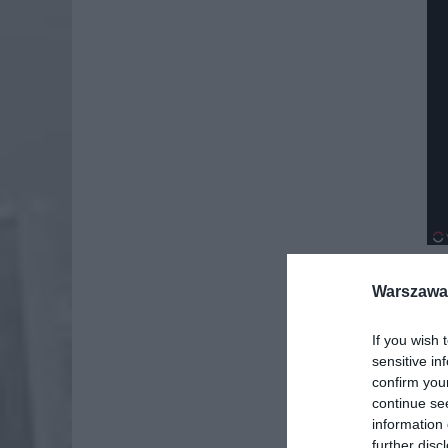
Warszawa 
If you wish 
sensitive in
confirm you
continue se
information 
further disc