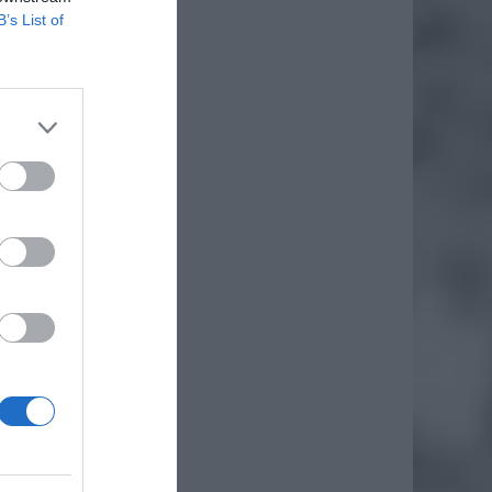
B’s List of
daj