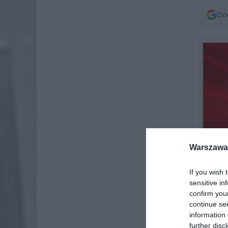
Dod
Warszawa 
If you wish 
sensitive in
confirm you
continue se
information 
further disc