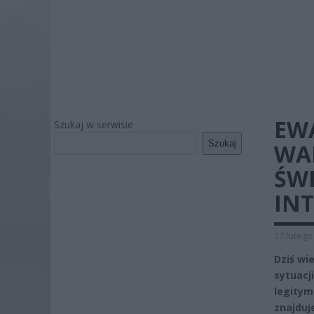
EW
Szukaj w serwisie
Szukaj
WA
ŚWI
IN
17 lutego
Dziś wi
sytuacj
legitym
znajduj