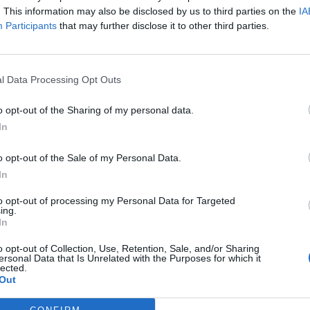
UACJA I DZIAŁANIA SŁUŻB
. This information may also be disclosed by us to third parties on the
IA
Participants
that may further disclose it to other third parties.
rmuje Bartłomiej Śniadała: „
Ze względu na potencjalne zagrożenie, teren
czony i wyznaczono strefę zagrożenia
. Do akcji wkroczyli funkcjonariu
i pirotechnicy, strażacy oraz Zespół Ratownictwa Medycznego.
Nadzór Ru
l Data Processing Opt Outs
wał działania związane z zamknięciem ulicy i kierowaniem ruchem.
o opt-out of the Sharing of my personal data.
In
o opt-out of the Sale of my Personal Data.
In
to opt-out of processing my Personal Data for Targeted
ad
ing.
In
o opt-out of Collection, Use, Retention, Sale, and/or Sharing
ersonal Data that Is Unrelated with the Purposes for which it
lected.
Out