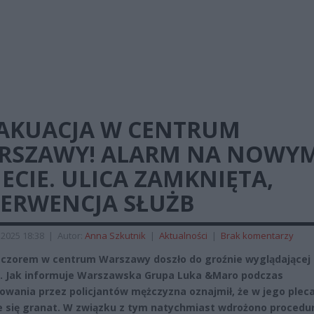
AKUACJA W CENTRUM
RSZAWY! ALARM NA NOWY
ECIE. ULICA ZAMKNIĘTA,
TERWENCJA SŁUŻB
 2025 18:38
|
Autor:
Anna Szkutnik
|
Aktualności
|
Brak komentarzy
eczorem w centrum Warszawy doszło do groźnie wyglądającej
i. Jak informuje Warszawska Grupa Luka &Maro podczas
owania przez policjantów mężczyzna oznajmił, że w jego plec
e się granat. W związku z tym natychmiast wdrożono procedu