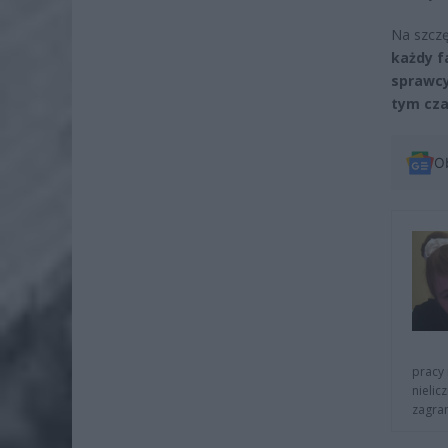
Na szczę
każdy f
sprawcy
tym cza
O
pracy 
nielic
zagra