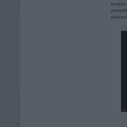
bezpiec
Jerozol
pirotec