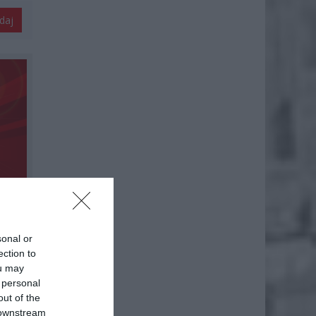
daj
sonal or
ection to
ou may
 personal
out of the
 downstream