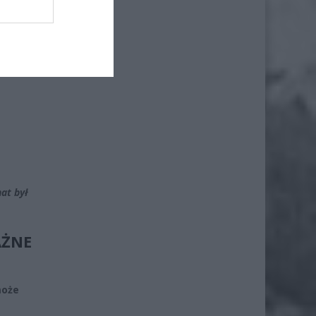
ż.
at był
AŻNE
może