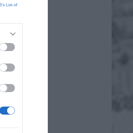
B’s List of
 został
sze
chu