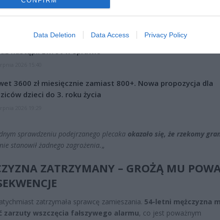
CONFIRM
CZ RÓWNIEŻ:
Data Deletion
Data Access
Privacy Policy
letni obywatel Ukrainy zaatakował zakonnicę i zerwał jej krzy
az nastąpił zwrot w sprawie
erpnia 2026 15:40
et 3600 zł miesięcznie zamiast 800+. Nowa propozycja dla
ziców dzieci do 3. roku życia
erpnia 2026 19:29
dnym sprawdzeniu podejrzanego plecaka
okazało się, że rzekomy gran
nie stanowił żadnego zagrożenia.
„
ZYZNA ZATRZYMANY – GROŻĄ MU POW
SEKWENCJE
natychmiast zatrzymała sprawcę zamieszania.
54-letni mężczyzna 
ć zarzuty wszczęcia fałszywego alarmu
, co jest poważnym