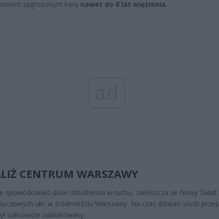
pstwem zagrożonym karą
nawet do 8 lat więzienia
.
ad
LIŻ CENTRUM WARSZAWY
e spowodowało duże utrudnienia w ruchu, zwłaszcza że Nowy Świat 
kluczowych ulic w śródmieściu Warszawy. Na czas działań służb prze
był całkowicie zablokowany.