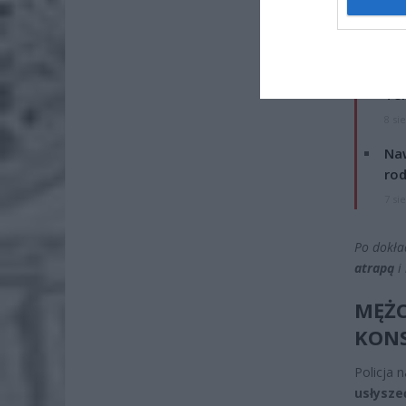
ZOBA
26-
Ter
8 si
Naw
rod
7 si
Po dokła
atrapą
i 
MĘŻC
KON
Policja 
usłysze