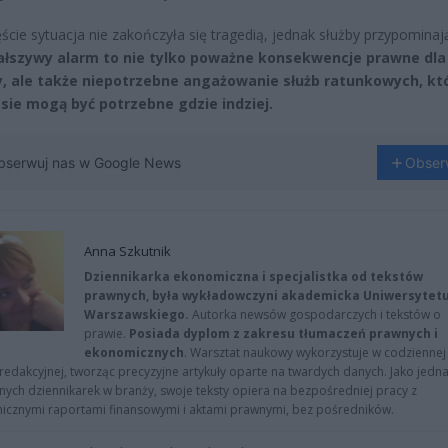
ście sytuacja nie zakończyła się tragedią, jednak służby przypominaj
ałszywy alarm to nie tylko poważne konsekwencje prawne dla
, ale także niepotrzebne angażowanie służb ratunkowych, kt
sie mogą być potrzebne gdzie indziej.
bserwuj nas w Google News
Obser
Anna Szkutnik
Dziennikarka ekonomiczna i specjalistka od tekstów
prawnych, była wykładowczyni akademicka Uniwersytet
Warszawskiego.
Autorka newsów gospodarczych i tekstów o
prawie.
Posiada dyplom z zakresu tłumaczeń prawnych i
ekonomicznych
. Warsztat naukowy wykorzystuje w codziennej
redakcyjnej, tworząc precyzyjne artykuły oparte na twardych danych. Jako jedna
znych dziennikarek w branży, swoje teksty opiera na bezpośredniej pracy z
nicznymi raportami finansowymi i aktami prawnymi, bez pośredników.