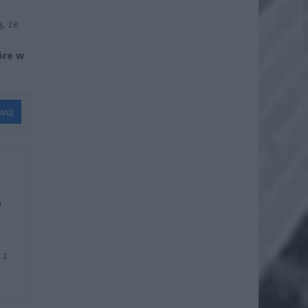
ą, że
óre w
wuj
u
 z