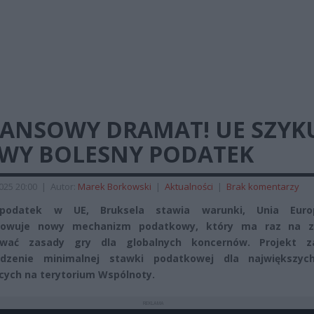
NANSOWY DRAMAT! UE SZYK
WY BOLESNY PODATEK
2025 20:00
|
Autor:
Marek Borkowski
|
Aktualności
|
Brak komentarzy
odatek w UE, Bruksela stawia warunki, Unia Europ
towuje nowy mechanizm podatkowy, który ma raz na 
ować zasady gry dla globalnych koncernów. Projekt z
dzenie minimalnej stawki podatkowej dla największyc
ących na terytorium Wspólnoty.
REKLAMA