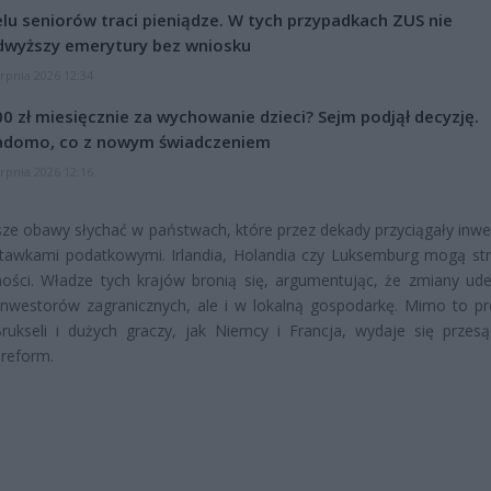
lu seniorów traci pieniądze. W tych przypadkach ZUS nie
dwyższy emerytury bez wniosku
erpnia 2026 12:34
0 zł miesięcznie za wychowanie dzieci? Sejm podjął decyzję.
adomo, co z nowym świadczeniem
erpnia 2026 12:16
ze obawy słychać w państwach, które przez dekady przyciągały inw
stawkami podatkowymi. Irlandia, Holandia czy Luksemburg mogą str
ności. Władze tych krajów bronią się, argumentując, że zmiany ude
inwestorów zagranicznych, ale i w lokalną gospodarkę. Mimo to pr
rukseli i dużych graczy, jak Niemcy i Francja, wydaje się przes
 reform.