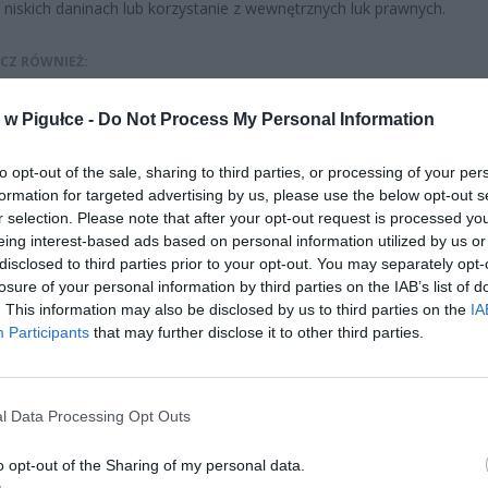
 niskich daninach lub korzystanie z wewnętrznych luk prawnych.
CZ RÓWNIEŻ:
l przecenił hit do kuchni. Air fryer tańszy aż o 150 zł, a to dop
w Pigułce -
Do Not Process My Personal Information
czątek
erpnia 2026 16:06
to opt-out of the sale, sharing to third parties, or processing of your per
niądze dla milionów polskich rodzin. ZUS wypłacił już 173 mln z
formation for targeted advertising by us, please use the below opt-out s
oski wciąż można składać
r selection. Please note that after your opt-out request is processed y
eing interest-based ads based on personal information utilized by us or
erpnia 2026 12:56
disclosed to third parties prior to your opt-out. You may separately opt-
losure of your personal information by third parties on the IAB’s list of
. This information may also be disclosed by us to third parties on the
IA
Participants
that may further disclose it to other third parties.
l Data Processing Opt Outs
ad
o opt-out of the Sharing of my personal data.