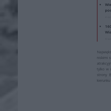
Wie
po
4 si
160
Wi
4 si
Najwięks
niskimi 
atrakcyj
tylko w 
strony B
kierunku