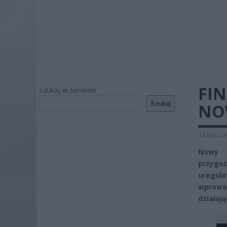
FI
Szukaj w serwisie
Szukaj
NO
14 lipca 
Nowy p
przygo
uregul
wprowa
działaj