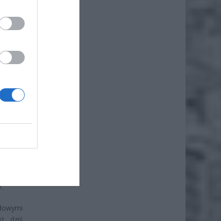
erowały
 Teraz,
nimalną
Google,
lędu na
sektor
stały z
.
dowymi
uż dziś