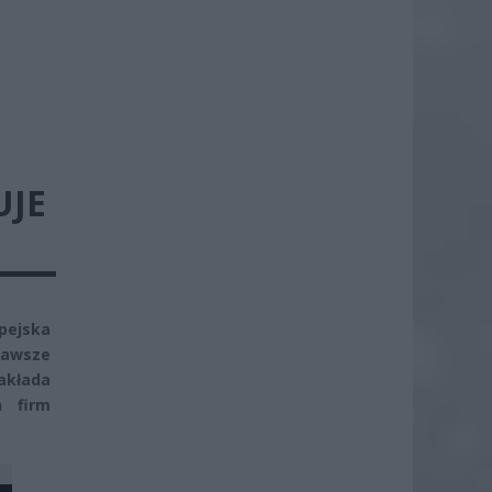
UJE
ejska
zawsze
akłada
h firm