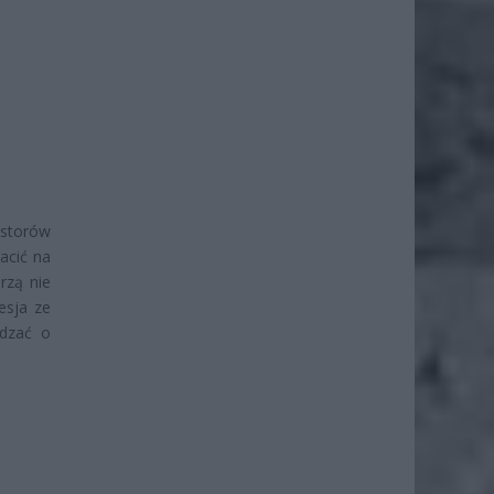
estorów
acić na
rzą nie
esja ze
ądzać o