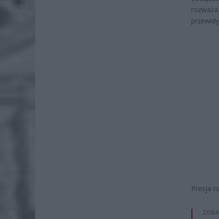
rozważaj
przewid
Presja n
ZOBA