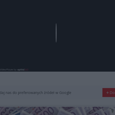
Play
aj nas do preferowanych źródeł w Google
Do