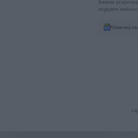
Badanie przeprowa
względem wielkości 
Obserwuj na
Cap