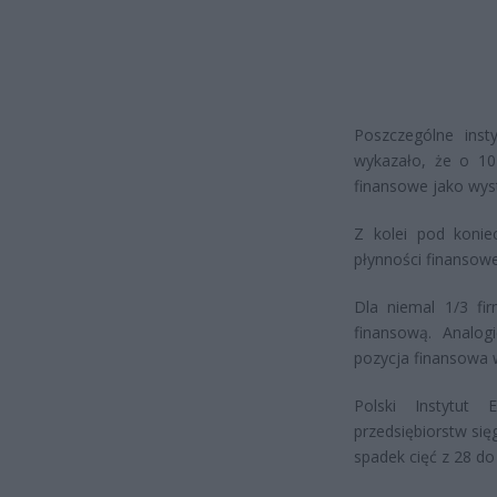
Poszczególne inst
wykazało, że o 10 
finansowe jako wyst
Z kolei pod konie
płynności finansowe
Dla niemal 1/3 fi
finansową. Analogi
pozycja finansowa w
Polski Instytut 
przedsiębiorstw si
spadek cięć z 28 do