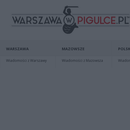
WARSZAWA
MAZOWSZE
POLSK
Wiadomości z Warszawy
Wiadomości z Mazowsza
Wiadomo