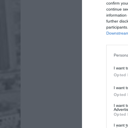
confirm you
continue se
information 
further disc
participants
Downstream 
Persona
I want t
Opted 
I want t
Opted 
I want 
Advertis
Opted 
I want t