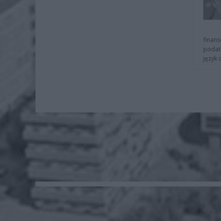
finans
podat
język 