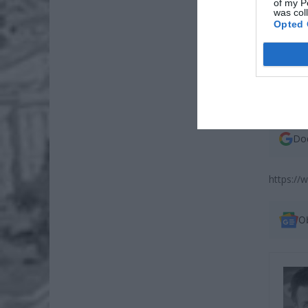
of my P
was col
Opted 
Dod
https:/
O