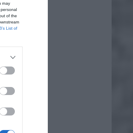
ou may
 personal
out of the
 downstream
B’s List of