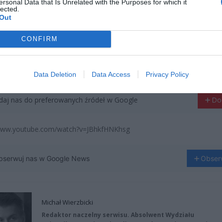
ad
ersonal Data that Is Unrelated with the Purposes for which it
lected.
Out
CONFIRM
Data Deletion
Data Access
Privacy Policy
aj nas do preferowanych źródeł w Google
Do
/www.youtube.com/watch?v=JBhkfHNKhsg
bserwuj nas w Google News
Obser
Michał Wierzbicki
Redaktor naczelny serwisu. Absolwent Wydziału