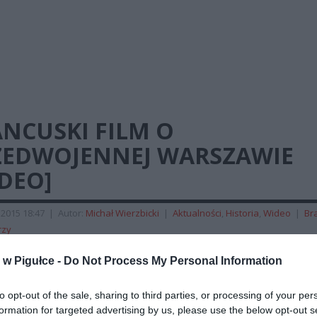
NCUSKI FILM O
ZEDWOJENNEJ WARSZAWIE
DEO]
 2015 18:47
|
Autor:
Michał Wierzbicki
|
Aktualności
,
Historia
,
Wideo
|
Br
rzy
i film sprzed 1936 roku, w którym zobaczyć można m.in. Podwale, St
w Pigułce -
Do Not Process My Personal Information
Krakowskie Przedmieście czy Teatr Wielki.
to opt-out of the sale, sharing to third parties, or processing of your per
REKLAMA
formation for targeted advertising by us, please use the below opt-out s