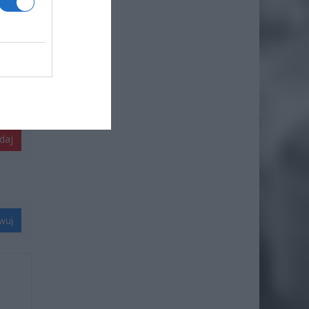
daj
wuj