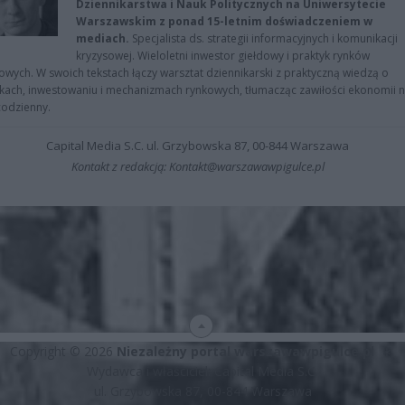
Dziennikarstwa i Nauk Politycznych na Uniwersytecie
Warszawskim z ponad 15-letnim doświadczeniem w
mediach.
Specjalista ds. strategii informacyjnych i komunikacji
kryzysowej. Wieloletni inwestor giełdowy i praktyk rynków
owych. W swoich tekstach łączy warsztat dziennikarski z praktyczną wiedzą o
kach, inwestowaniu i mechanizmach rynkowych, tłumacząc zawiłości ekonomii 
codzienny.
Capital Media S.C. ul. Grzybowska 87, 00-844 Warszawa
Kontakt z redakcją: Kontakt@warszawawpigulce.pl
Copyright © 2026
Niezależny portal warszawawpigulce.pl
∗
Wydawca i właściciel: Capital Media S.C.
ul. Grzybowska 87, 00-844 Warszawa