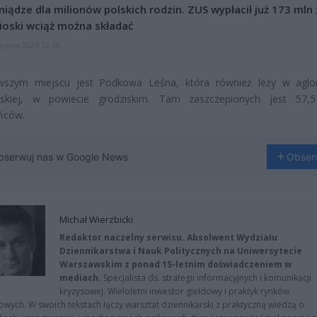
niądze dla milionów polskich rodzin. ZUS wypłacił już 173 mln z
oski wciąż można składać
erpnia 2026 12:56
wszym miejscu jest Podkowa Leśna, która również leży w aglo
skiej, w powiecie grodziskim. Tam zaszczepionych jest 57,5
ńców.
bserwuj nas w Google News
Obser
Michał Wierzbicki
Redaktor naczelny serwisu. Absolwent Wydziału
Dziennikarstwa i Nauk Politycznych na Uniwersytecie
Warszawskim z ponad 15-letnim doświadczeniem w
mediach.
Specjalista ds. strategii informacyjnych i komunikacji
kryzysowej. Wieloletni inwestor giełdowy i praktyk rynków
owych. W swoich tekstach łączy warsztat dziennikarski z praktyczną wiedzą o