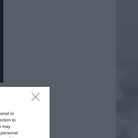
daj
sonal or
ection to
ou may
 personal