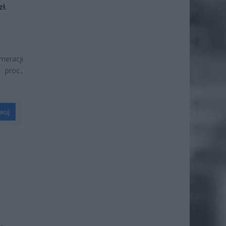
ł.
meracji
 proc.,
wuj