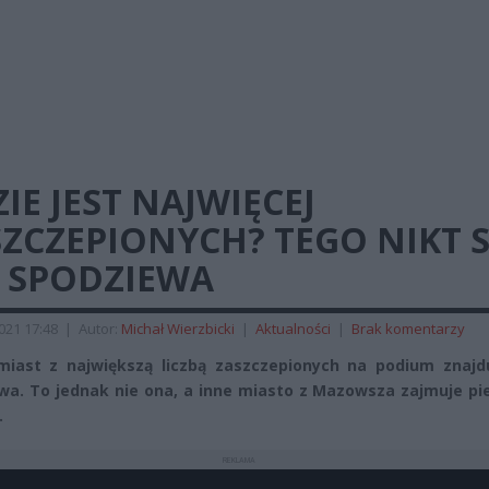
IE JEST NAJWIĘCEJ
ZCZEPIONYCH? TEGO NIKT S
E SPODZIEWA
2021 17:48
|
Autor:
Michał Wierzbicki
|
Aktualności
|
Brak komentarzy
iast z największą liczbą zaszczepionych na podium znajdu
a. To jednak nie ona, a inne miasto z Mazowsza zajmuje pi
.
REKLAMA