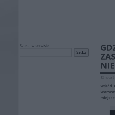
GDZ
Szukaj w serwisie
Szukaj
ZAS
NI
12 lipca 
Wśród m
Warszaw
miejsce