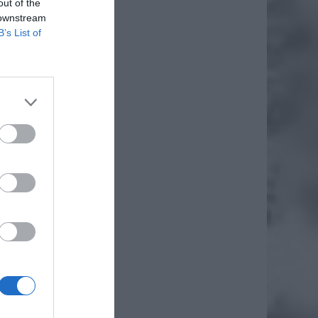
out of the
 downstream
B’s List of
019 729
4 proc.