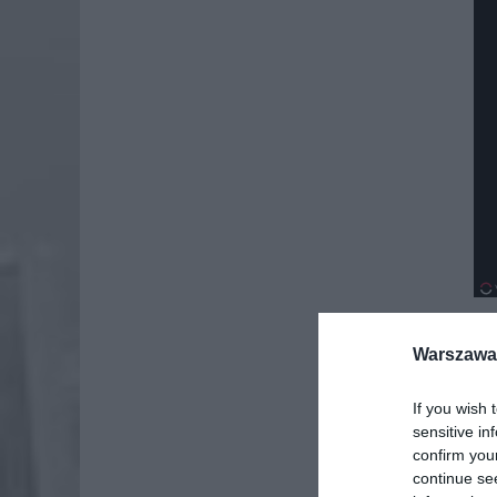
Warszawa 
Dod
If you wish 
sensitive in
confirm you
continue se