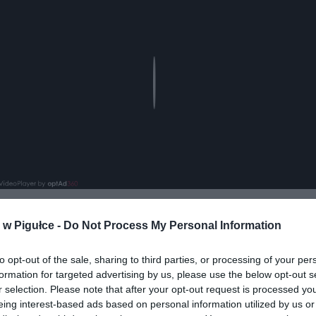
Play
w Pigułce -
Do Not Process My Personal Information
aj nas do preferowanych źródeł w Google
Do
to opt-out of the sale, sharing to third parties, or processing of your per
formation for targeted advertising by us, please use the below opt-out s
r selection. Please note that after your opt-out request is processed y
eing interest-based ads based on personal information utilized by us or