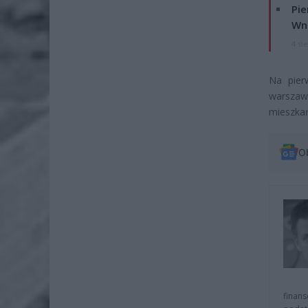
Pie
Wni
4 si
Na pier
warszaw
mieszka
O
finans