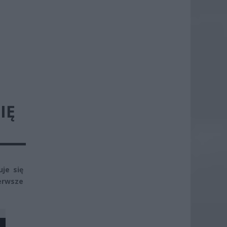
IĘ
je się
erwsze