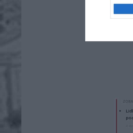
ZOBA
Lid
po
4 si