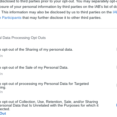
disclosed to third parties prior to your opt-out. You may separately opt-
losure of your personal information by third parties on the IAB’s list of
. This information may also be disclosed by us to third parties on the
IA
Participants
that may further disclose it to other third parties.
l Data Processing Opt Outs
o opt-out of the Sharing of my personal data.
In
o opt-out of the Sale of my Personal Data.
In
to opt-out of processing my Personal Data for Targeted
Fot. Shutterstock
ing.
In
wie w pełni zaszczepionych jest 56,5 proc. osób. To dokładnie 1 
o opt-out of Collection, Use, Retention, Sale, and/or Sharing
rzecie miejsce zajął Wrocław, gdzie zaszczepionych zostało 5
ersonal Data that Is Unrelated with the Purposes for which it
lected.
ńców.
Out