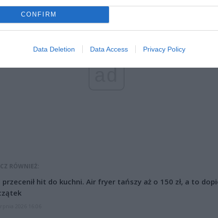
CONFIRM
Data Deletion
Data Access
Privacy Policy
ad
CZ RÓWNIEŻ:
l przecenił hit do kuchni. Air fryer tańszy aż o 150 zł, a to dop
czątek
erpnia 2026 16:06