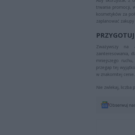
Aby skorzystać z o
trwania promocji, w
kosmetyków za poło
zaplanować zakupy j
PRZYGOTUJ 
Zważywszy na a
zainteresowania, d
mniejszego ruchu,
przegap tej wyjątk
w znakomitej cenie.
Nie zwlekaj, liczba 
Obserwuj na