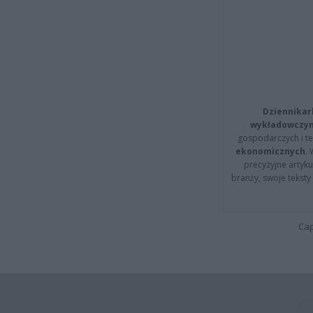
Dziennikar
wykładowczyn
gospodarczych i t
ekonomicznych
.
precyzyjne artyku
branży, swoje tekst
Cap