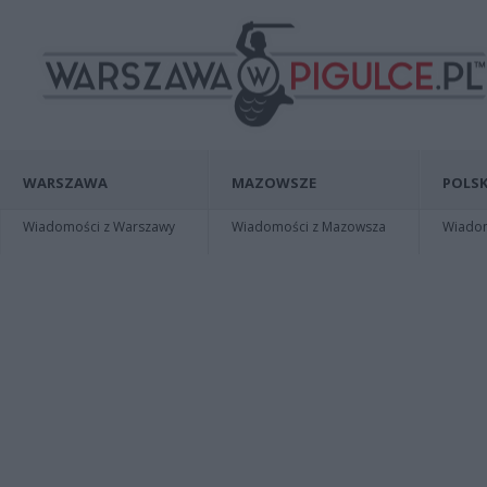
WARSZAWA
MAZOWSZE
POLSK
Wiadomości z Warszawy
Wiadomości z Mazowsza
Wiadomo