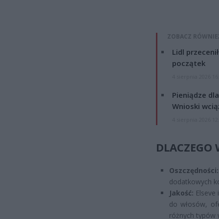
ZOBACZ RÓWNIE
Lidl przeceni
początek
4 sierpnia 2026 16
Pieniądze dla
Wnioski wcią
4 sierpnia 2026 12
DLACZEGO 
Oszczędności:
dodatkowych k
Jakość:
Elseve 
do włosów, ofe
różnych typów 