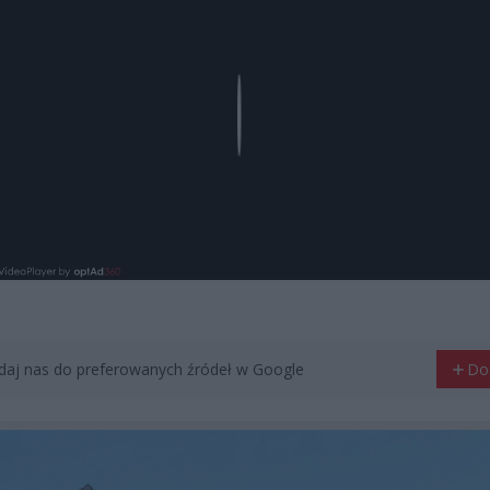
Play
aj nas do preferowanych źródeł w Google
Do