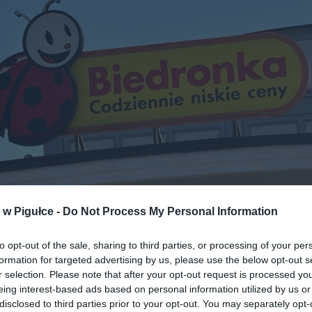
w Pigułce -
Do Not Process My Personal Information
Fot. Warszawa w pigułce
to opt-out of the sale, sharing to third parties, or processing of your per
OCJA DNIA – 50% TANIEJ PRZY ZAKUPI
formation for targeted advertising by us, please use the below opt-out s
KOWAŃ
r selection. Please note that after your opt-out request is processed y
eing interest-based ads based on personal information utilized by us or
ka przyciąga uwagę swoją promocją „50% taniej przy zakupie 10”
disclosed to third parties prior to your opt-out. You may separately opt-