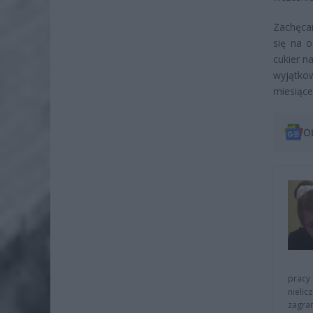
Zachęcam
się na o
cukier n
wyjątko
miesiące
O
pracy 
nielic
zagra