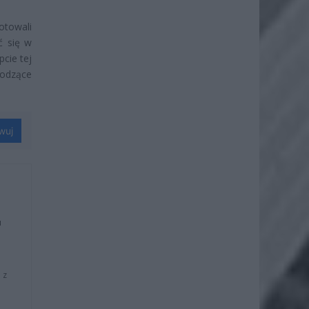
otowali
ć się w
cie tej
hodzące
wuj
u
 z