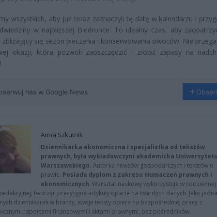
y wszystkich, aby już teraz zaznaczyli tę datę w kalendarzu i przyg
dwiedziny w najbliższej Biedronce. To idealny czas, aby zaopatrzy
a zbliżający się sezon pieczenia i konserwowania owoców. Nie przegap
wej okazji, która pozwoli zaoszczędzić i zrobić zapasy na nadc
!
bserwuj nas w Google News
Obser
Anna Szkutnik
Dziennikarka ekonomiczna i specjalistka od tekstów
prawnych, była wykładowczyni akademicka Uniwersytet
Warszawskiego.
Autorka newsów gospodarczych i tekstów o
prawie.
Posiada dyplom z zakresu tłumaczeń prawnych i
ekonomicznych
. Warsztat naukowy wykorzystuje w codziennej
redakcyjnej, tworząc precyzyjne artykuły oparte na twardych danych. Jako jedna
znych dziennikarek w branży, swoje teksty opiera na bezpośredniej pracy z
nicznymi raportami finansowymi i aktami prawnymi, bez pośredników.