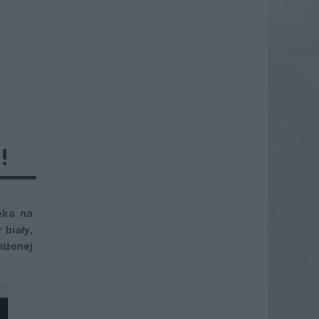
!
zeka na
 biały,
iżonej