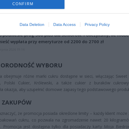
CZ RÓWNIEŻ:
CONFIRM
et 3600 zł miesięcznie zamiast 800+. Nowa propozycja dla
ziców dzieci do 3. roku życia
erpnia 2026 19:29
Data Deletion
Data Access
Privacy Policy
 podniesie próg 500 plus dla seniorów. Policzyliśmy, ile może
ieść wypłata przy emeryturze od 2200 do 2700 zł
erpnia 2026 19:14
NORODNOŚĆ WYBORU
a obejmuje różne marki cukru dostępne w sieci, włączając Sweet 
, Polski Cukier, Królewski, a także cukier z buraków cukrow
ła okazja, aby uzupełnić domowe zapasy tego podstawowego produk
T ZAKUPÓW
znaczyć, że promocja posiada określone limity – każdy klient może 
pakowań cukru, co pozwala na zgromadzenie nawet 20 kilogram
. Promocja jest dostępna tylko dla posiadaczy karty Moja Biedro