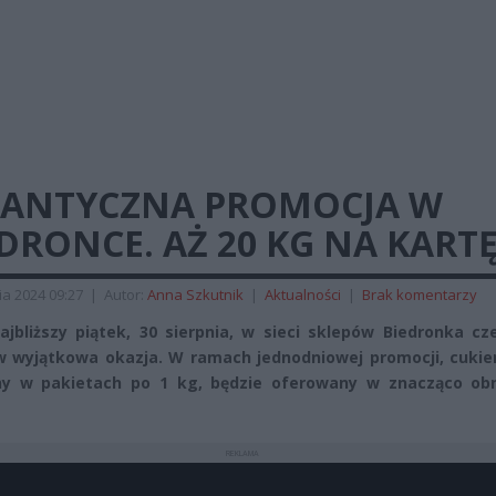
GANTYCZNA PROMOCJA W
DRONCE. AŻ 20 KG NA KARTĘ
ia 2024 09:27
|
Autor:
Anna Szkutnik
|
Aktualności
|
Brak komentarzy
ajbliższy piątek, 30 sierpnia, w sieci sklepów Biedronka c
w wyjątkowa okazja. W ramach jednodniowej promocji, cukier
ny w pakietach po 1 kg, będzie oferowany w znacząco obn
REKLAMA