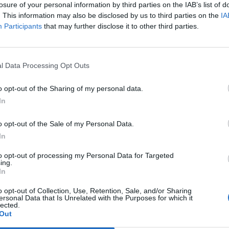
losure of your personal information by third parties on the IAB’s list of
nabyć cukier w cenie 1,99 zł za kilogram, o ile klient zdecyduje się 
. This information may also be disclosed by us to third parties on the
IA
 dziesięciu opakowań. Normalna cena jednego opakowania cukru
Participants
that may further disclose it to other third parties.
, co oznacza, że oszczędności przy maksymalnym zakupie mo
.
l Data Processing Opt Outs
o opt-out of the Sharing of my personal data.
In
o opt-out of the Sale of my Personal Data.
ad
In
to opt-out of processing my Personal Data for Targeted
ing.
In
o opt-out of Collection, Use, Retention, Sale, and/or Sharing
ersonal Data that Is Unrelated with the Purposes for which it
lected.
Out