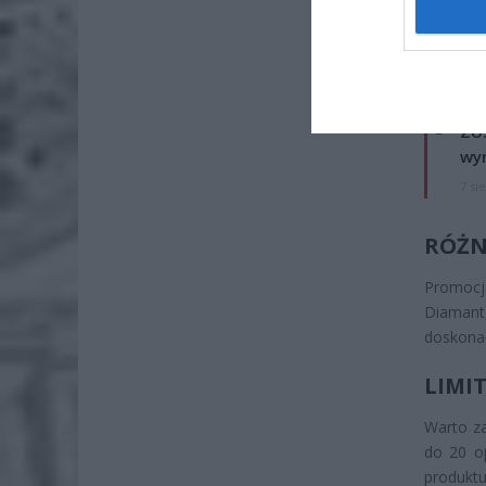
ZOBA
Naw
rod
7 si
ZUS
wyn
7 si
RÓŻ
Promocj
Diamant
doskona
LIMI
Warto za
do 20 o
produktu