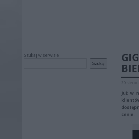
GI
Szukaj w serwisie
Szukaj
BIE
30 sierpn
Już w n
klientó
dostęp
cenie.