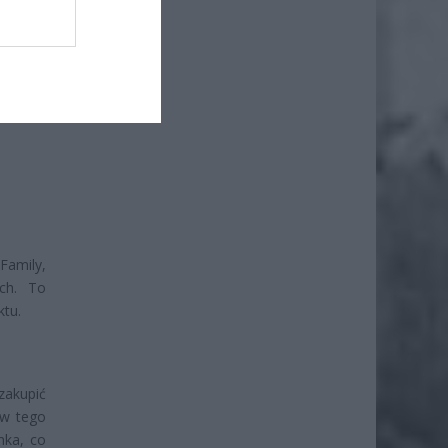
Family,
ych. To
tu.
zakupić
ów tego
nka, co