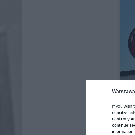
Warszawa 
If you wish 
PROM
sensitive in
OPA
confirm you
continue se
Biedron
information 