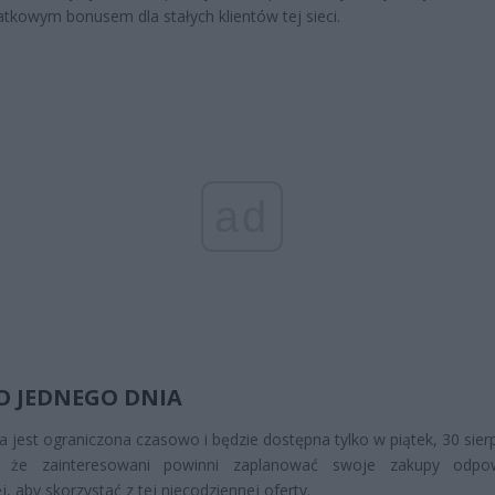
atkowym bonusem dla stałych klientów tej sieci.
ad
O JEDNEGO DNIA
 jest ograniczona czasowo i będzie dostępna tylko w piątek, 30 sierp
, że zainteresowani powinni zaplanować swoje zakupy odpow
j, aby skorzystać z tej niecodziennej oferty.