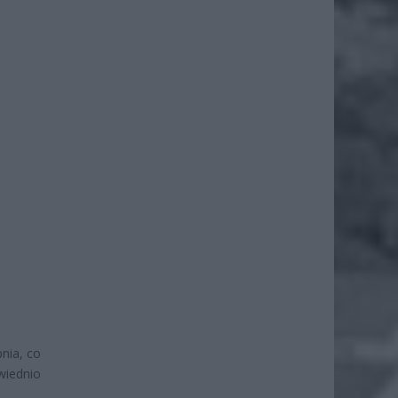
nia, co
iednio