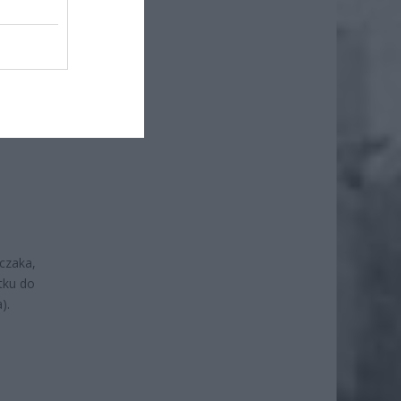
iero
ł.
rczaka,
tku do
).