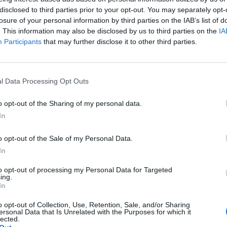
disclosed to third parties prior to your opt-out. You may separately opt-
 obejmuje świeży filet z piersi kurczaka pakowany próżniowo marki 
losure of your personal information by third parties on the IAB’s list of
ga Paka. Cena za kilogram wynosi 21,99 zł, co oznacza, że za dwa
. This information may also be disclosed by us to third parties on the
IA
Participants
that may further disclose it to other third parties.
ia zapłacimy jedynie 21,99 zł! Jest to idealna okazja, aby zaopatrzyć
 smaczne mięso w bardzo atrakcyjnej cenie.
l Data Processing Opt Outs
o opt-out of the Sharing of my personal data.
In
o opt-out of the Sale of my Personal Data.
ad
In
to opt-out of processing my Personal Data for Targeted
ing.
In
o opt-out of Collection, Use, Retention, Sale, and/or Sharing
ersonal Data that Is Unrelated with the Purposes for which it
lected.