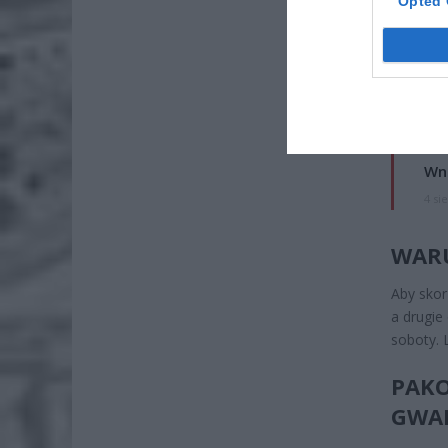
Opted 
ZOBA
Lid
po
4 si
Pie
Wni
4 si
WARU
Aby skor
a drugie
soboty. 
PAKO
GWA