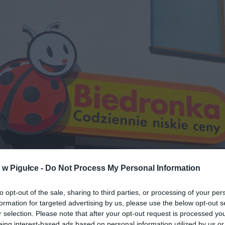
w Pigułce -
Do Not Process My Personal Information
to opt-out of the sale, sharing to third parties, or processing of your per
Fot. Warszawa w Pigułce
formation for targeted advertising by us, please use the below opt-out s
r selection. Please note that after your opt-out request is processed y
EGÓŁY PROMOCJI
eing interest-based ads based on personal information utilized by us or