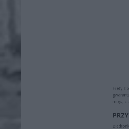
Filety z
gwarantu
mogą cie
PRZY
Biedronk