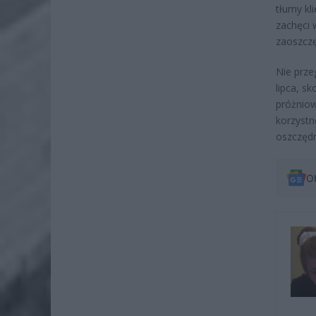
tłumy kl
zachęci 
zaoszczę
Nie prze
lipca, sk
próżniow
korzystn
oszczędn
O