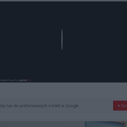
Play
aj nas do preferowanych źródeł w Google
Do