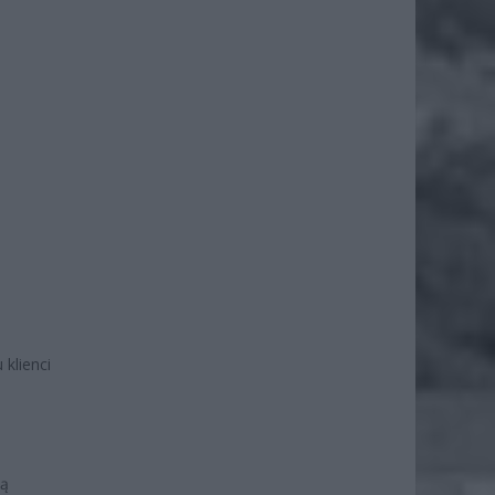
 klienci
ją