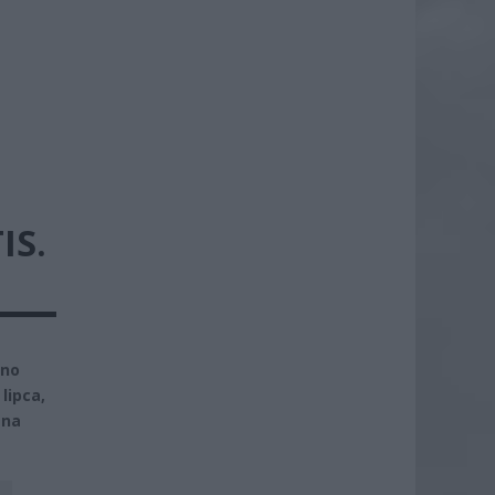
IS.
wno
lipca,
 na