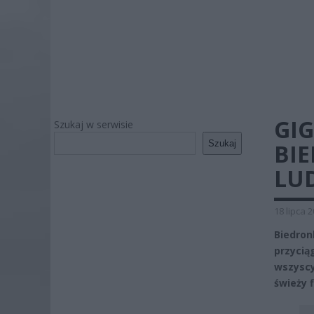
GI
Szukaj w serwisie
Szukaj
BIE
LU
18 lipca 
Biedron
przycią
wszyscy
świeży 