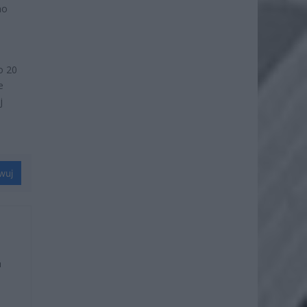
no
o 20
e
j
wuj
u