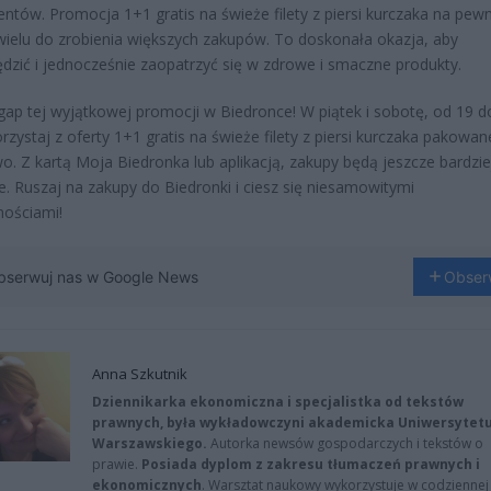
ientów. Promocja 1+1 gratis na świeże filety z piersi kurczaka na pew
wielu do zrobienia większych zakupów. To doskonała okazja, aby
dzić i jednocześnie zaopatrzyć się w zdrowe i smaczne produkty.
gap tej wyjątkowej promocji w Biedronce! W piątek i sobotę, od 19 d
orzystaj z oferty 1+1 gratis na świeże filety z piersi kurczaka pakowan
o. Z kartą Moja Biedronka lub aplikacją, zakupy będą jeszcze bardzie
e. Ruszaj na zakupy do Biedronki i ciesz się niesamowitymi
ościami!
bserwuj nas w Google News
Obser
Anna Szkutnik
Dziennikarka ekonomiczna i specjalistka od tekstów
prawnych, była wykładowczyni akademicka Uniwersytet
Warszawskiego.
Autorka newsów gospodarczych i tekstów o
prawie.
Posiada dyplom z zakresu tłumaczeń prawnych i
ekonomicznych
. Warsztat naukowy wykorzystuje w codziennej