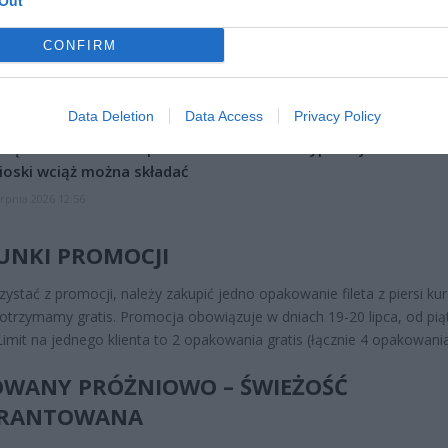
Out
CZ RÓWNIEŻ:
CONFIRM
l przecenił hit do kuchni. Air fryer tańszy aż o 150 zł, a to dop
czątek
erpnia 2026 16:06
Data Deletion
Data Access
Privacy Policy
niądze dla milionów polskich rodzin. ZUS wypłacił już 173 mln z
oski wciąż można składać
erpnia 2026 12:56
NKI PROMOCJI
zystać z promocji, należy zakupić jedno opakowanie fileta z piersi ku
 otrzymamy gratis. Promocja obowiązuje w dniach 19-20 lipca, od pią
Limit na jednego klienta to 2 opakowania gratis (łącznie 4 opakowania
WANY PRÓŻNIOWO – ŚWIEŻOŚĆ
RANTOWANA