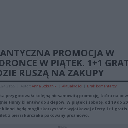
GANTYCZNA PROMOCJA W
DRONCE W PIĄTEK. 1+1 GRAT
DZIE RUSZĄ NA ZAKUPY
2024 21:55
|
Autor:
Anna Szkutnik
|
Aktualności
|
Brak komentarzy
ka przygotowała kolejną niesamowitą promocję, która na pe
gnie tłumy klientów do sklepów. W piątek i sobotę, od 19 do 20 
 klienci będą mogli skorzystać z wyjątkowej oferty 1+1 gratis
filet z piersi kurczaka pakowany próżniowo.
REKLAMA