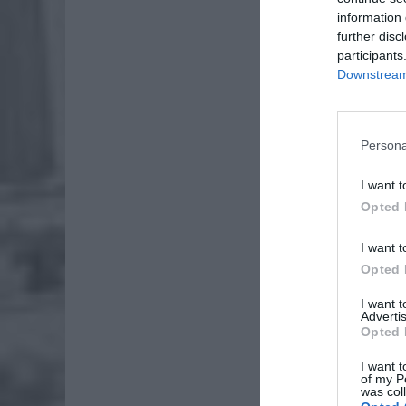
information 
Promocja
further disc
Mięs, Me
participants
Downstream 
opakowan
zdrowe i
Persona
I want t
Opted 
I want t
Opted 
I want 
Advertis
Opted 
I want t
of my P
was col