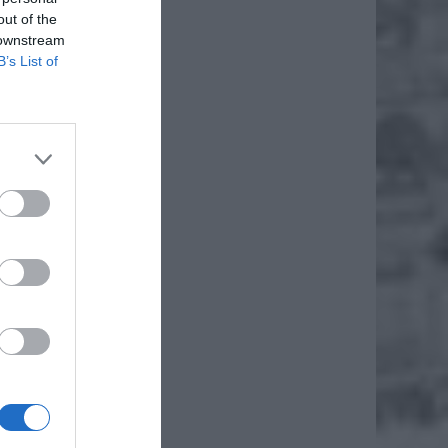
out of the
Kraina
 downstream
B’s List of
 się w