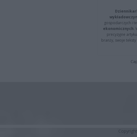
Dziennikar
wykładowczyn
gospodarczych i t
ekonomicznych
.
precyzyjne artyku
branży, swoje tekst
Cap
Copyrigh