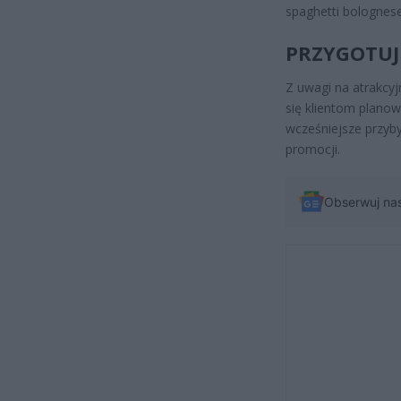
spaghetti bolognese
PRZYGOTUJ
Z uwagi na atrakcyj
się klientom plano
wcześniejsze przyby
promocji.
Obserwuj na