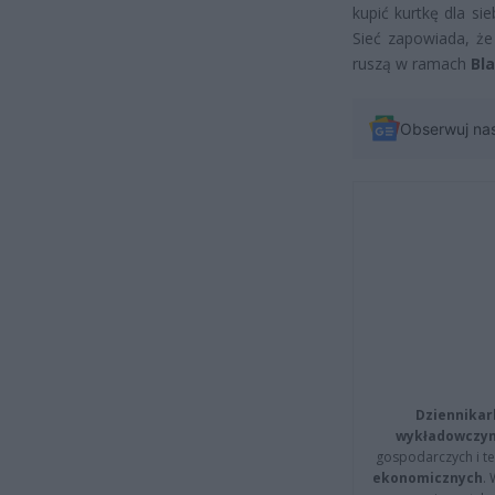
kupić kurtkę dla si
Sieć zapowiada, że
ruszą w ramach
Bl
Obserwuj na
Dziennikar
wykładowczyn
gospodarczych i t
ekonomicznych
.