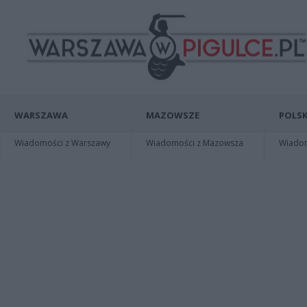
WARSZAWA
MAZOWSZE
POLSK
Wiadomości z Warszawy
Wiadomości z Mazowsza
Wiadomo