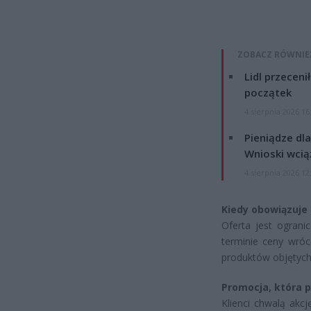
ZOBACZ RÓWNIE
Lidl przeceni
początek
4 sierpnia 2026 16
Pieniądze dla
Wnioski wcią
4 sierpnia 2026 12
Kiedy obowiązuje
Oferta jest ogran
terminie ceny wróc
produktów objętych 
Promocja, która 
Klienci chwalą akcj