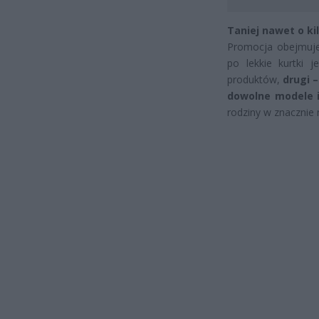
Taniej nawet o ki
Promocja obejmuje 
po lekkie kurtki 
produktów,
drugi 
dowolne modele i
rodziny w znacznie n