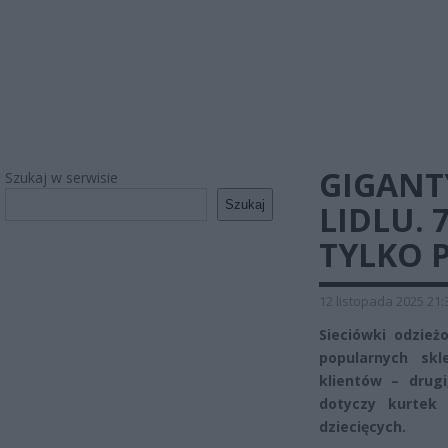
GIGANT
Szukaj w serwisie
Szukaj
LIDLU. 
TYLKO P
12 listopada 2025 21:
Sieciówki odzie
popularnych sk
klientów – drug
dotyczy kurtek 
dziecięcych.