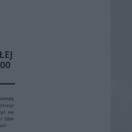
ŁEJ
000
iemiłą
tracji
yć się
t 5000
ach?