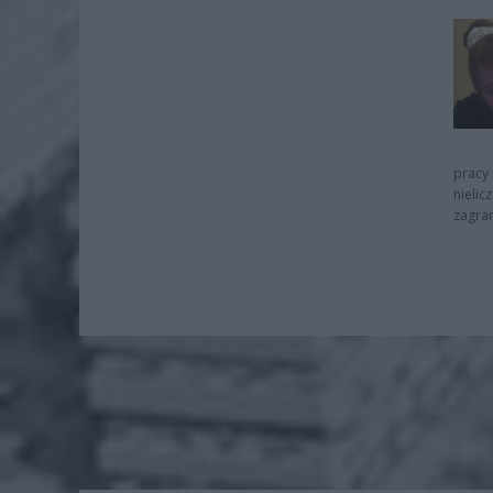
pracy 
nielic
zagra