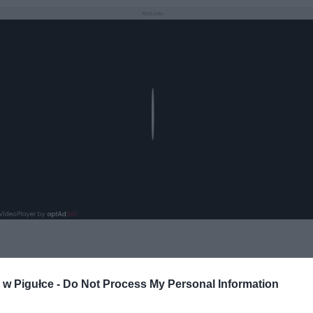
REKLAMA
Play
aj nas do preferowanych źródeł w Google
Do
w Pigułce -
Do Not Process My Personal Information