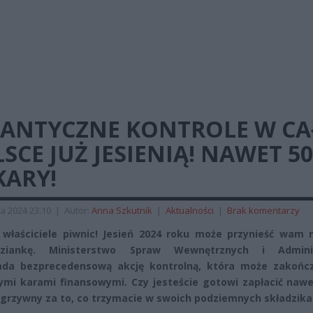
GANTYCZNE KONTROLE W CA
SCE JUŻ JESIENIĄ! NAWET 5
KARY!
a 2024 23:10
|
Autor:
Anna Szkutnik
|
Aktualności
|
Brak komentarzy
właściciele piwnic! Jesień 2024 roku może przynieść wam n
dziankę. Ministerstwo Spraw Wewnętrznych i Adminis
ada bezprecedensową akcję kontrolną, która może zakończ
ymi karami finansowymi. Czy jesteście gotowi zapłacić nawe
 grzywny za to, co trzymacie w swoich podziemnych składzik