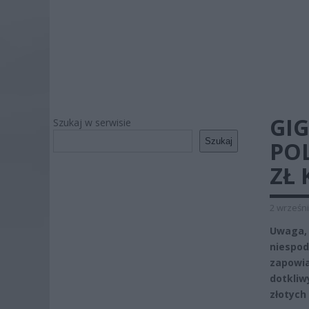
GI
Szukaj w serwisie
Szukaj
POL
ZŁ 
2 wrześni
Uwaga, 
niespo
zapowi
dotkliw
złotych