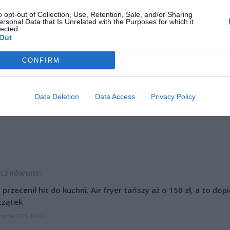
o opt-out of Collection, Use, Retention, Sale, and/or Sharing
ersonal Data that Is Unrelated with the Purposes for which it
lected.
Out
CONFIRM
ad
Data Deletion
Data Access
Privacy Policy
CZ RÓWNIEŻ:
l przecenił hit do kuchni. Air fryer tańszy aż o 150 zł, a to dop
czątek
erpnia 2026 16:06