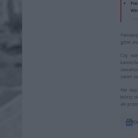
Pie
Wni
4 si
Pamiętaj
gdzie zn
Czy war
kanistr
zawartoś
zanim za
Nie dajc
którzy z
ale prze
O