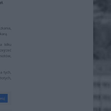
ł.
zkania,
karą.
 kilku
ejrzeć
miotów,
a tych,
złotych,
wuj