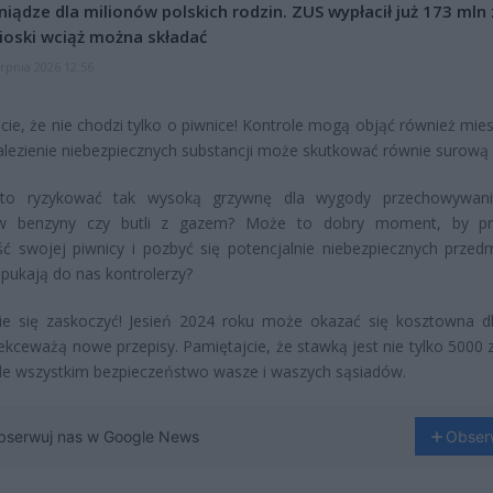
niądze dla milionów polskich rodzin. ZUS wypłacił już 173 mln z
oski wciąż można składać
erpnia 2026 12:56
cie, że nie chodzi tylko o piwnice! Kontrole mogą objąć również mies
alezienie niebezpiecznych substancji może skutkować równie surową 
to ryzykować tak wysoką grzywnę dla wygody przechowywania
ów benzyny czy butli z gazem? Może to dobry moment, by prz
ć swojej piwnicy i pozbyć się potencjalnie niebezpiecznych przed
pukają do nas kontrolerzy?
ie się zaskoczyć! Jesień 2024 roku może okazać się kosztowna dl
lekceważą nowe przepisy. Pamiętajcie, że stawką jest nie tylko 5000 
de wszystkim bezpieczeństwo wasze i waszych sąsiadów.
bserwuj nas w Google News
Obser