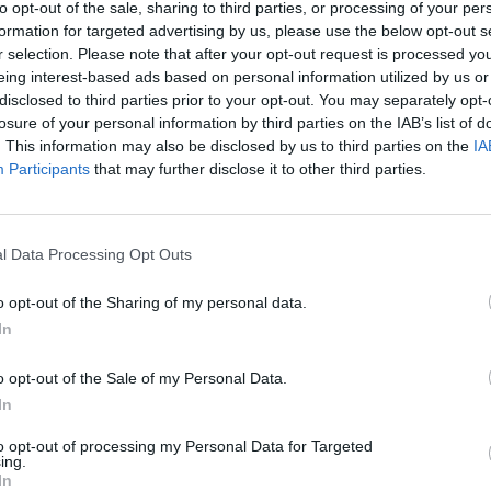
to opt-out of the sale, sharing to third parties, or processing of your per
formation for targeted advertising by us, please use the below opt-out s
r selection. Please note that after your opt-out request is processed y
eing interest-based ads based on personal information utilized by us or
disclosed to third parties prior to your opt-out. You may separately opt-
losure of your personal information by third parties on the IAB’s list of
. This information may also be disclosed by us to third parties on the
IA
Participants
that may further disclose it to other third parties.
l Data Processing Opt Outs
o opt-out of the Sharing of my personal data.
In
Fot. DALL·E 3 / Warszawa w Pigułce
o opt-out of the Sale of my Personal Data.
In
yczna decyzja jest następstwem tragicznego pożaru w Poznaniu, w
traciło dwóch dzielnych strażaków. Teraz władze postanowiły 
to opt-out of processing my Personal Data for Targeted
anie, by zapobiec podobnym tragediom w przyszłości.
ing.
In