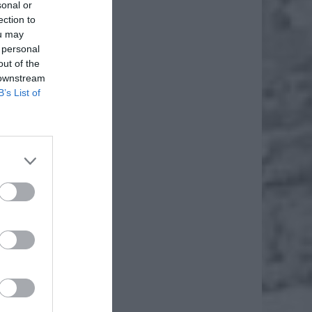
sonal or
ection to
ou may
 personal
out of the
 downstream
B’s List of
 którym
działać