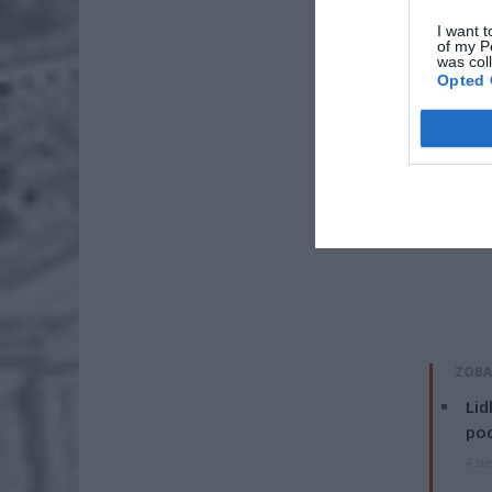
I want t
of my P
was col
Opted 
ZOBA
Lid
po
4 si