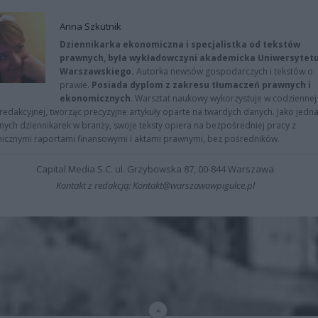
Anna Szkutnik
Dziennikarka ekonomiczna i specjalistka od tekstów
prawnych, była wykładowczyni akademicka Uniwersytet
Warszawskiego.
Autorka newsów gospodarczych i tekstów o
prawie.
Posiada dyplom z zakresu tłumaczeń prawnych i
ekonomicznych
. Warsztat naukowy wykorzystuje w codziennej
redakcyjnej, tworząc precyzyjne artykuły oparte na twardych danych. Jako jedna
znych dziennikarek w branży, swoje teksty opiera na bezpośredniej pracy z
nicznymi raportami finansowymi i aktami prawnymi, bez pośredników.
Capital Media S.C. ul. Grzybowska 87, 00-844 Warszawa
Kontakt z redakcją: Kontakt@warszawawpigulce.pl