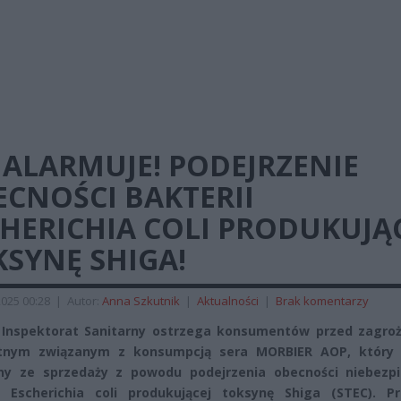
 ALARMUJE! PODEJRZENIE
CNOŚCI BAKTERII
HERICHIA COLI PRODUKUJĄ
SYNĘ SHIGA!
2025 00:28
|
Autor:
Anna Szkutnik
|
Aktualności
|
Brak komentarzy
 Inspektorat Sanitarny ostrzega konsumentów przed zagro
tnym związanym z konsumpcją sera MORBIER AOP, który 
ny ze sprzedaży z powodu podejrzenia obecności niebezpi
i Escherichia coli produkującej toksynę Shiga (STEC). Pr