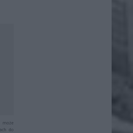
re może
kach do