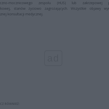
tyczno-mocznicowego zespołu (HUS) lub zakrzepowej p
tkowej, stanów życiowo zagrożających. Wszystkie objawy wy
znej konsultacji medycznej.
ad
CZ RÓWNIEŻ: