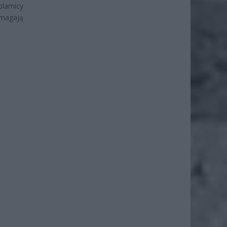
lamicy
magają