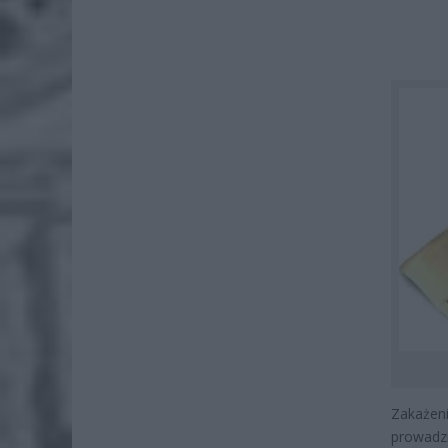
Zakażen
prowadz