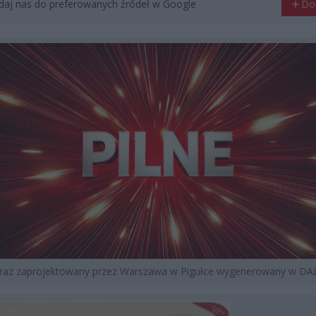
aj nas do preferowanych źródeł w Google
Do
braz zaprojektowany przez Warszawa w Pigułce wygenerowany w DAL