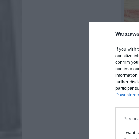
Warszawa 
If you wish 
sensitive in
confirm you
continue se
information 
further disc
participants
Downstream 
Persona
I want t