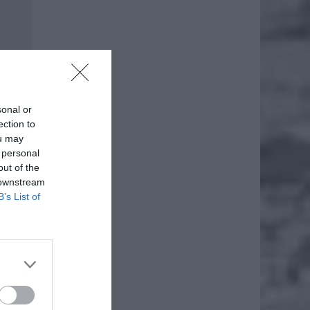
sonal or
ection to
ou may
 personal
out of the
 downstream
B’s List of