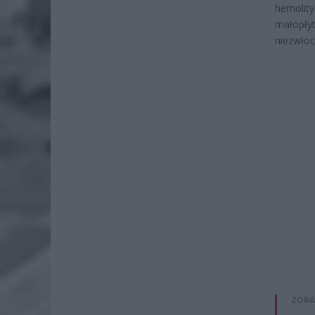
hemoli
małopły
niezwłoc
ZOBA