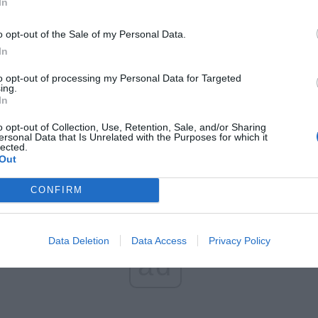
In
o opt-out of the Sale of my Personal Data.
In
to opt-out of processing my Personal Data for Targeted
ing.
In
o opt-out of Collection, Use, Retention, Sale, and/or Sharing
Fot. Główny Inspektorat Sanitarny
ersonal Data that Is Unrelated with the Purposes for which it
lected.
Out
CONFIRM
Data Deletion
Data Access
Privacy Policy
ad