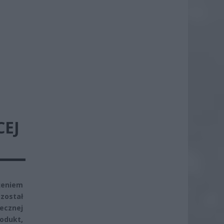
CEJ
żeniem
został
ecznej
odukt,