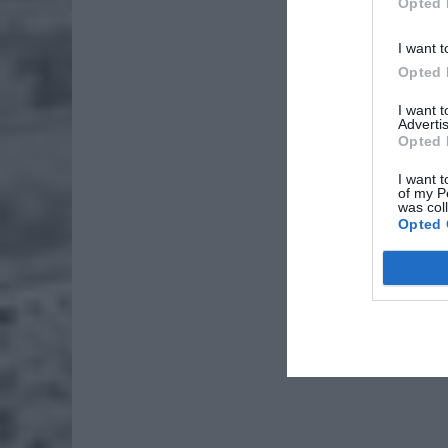
Opted 
I want t
Opted 
I want 
Advertis
Opted 
I want t
of my P
was col
Opted 