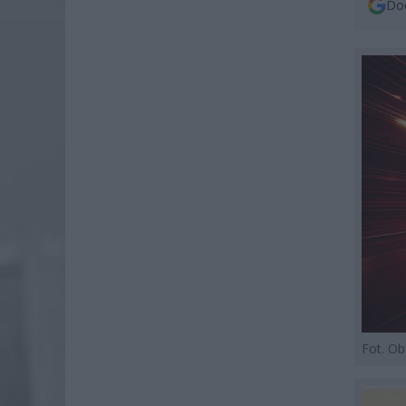
Dod
Fot. O