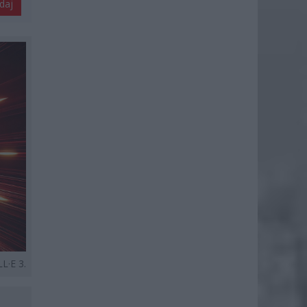
daj
L·E 3.