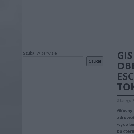
GIS
Szukaj w serwisie
Szukaj
OBE
ESC
TOK
8 lutego 
Główny
zdrowo
wycofa
bakteri