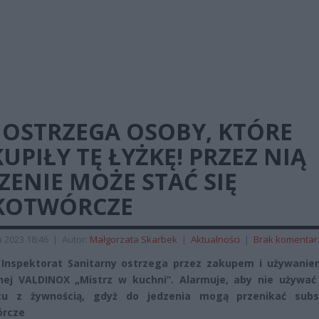
 OSTRZEGA OSOBY, KTÓRE
UPIŁY TĘ ŁYŻKĘ! PRZEZ NIĄ
ZENIE MOŻE STAĆ SIĘ
KOTWÓRCZE
a 2023 18:46
|
Autor:
Małgorzata Skarbek
|
Aktualności
|
Brak komentar
Inspektorat Sanitarny ostrzega przez zakupem i używaniem
ej VALDINOX „Mistrz w kuchni”. Alarmuje, aby nie używać 
tu z żywnością, gdyż do jedzenia mogą przenikać subs
órcze