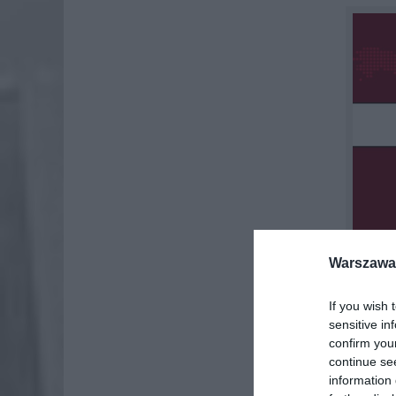
Warszawa 
W dniu 
If you wish 
dotycząc
sensitive in
confirm you
substanc
continue se
wykaza
information 
aromaty