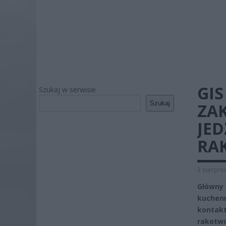
GIS
Szukaj w serwisie
Szukaj
ZAK
JED
RA
3 sierpni
Główny 
kuchenn
kontak
rakotw