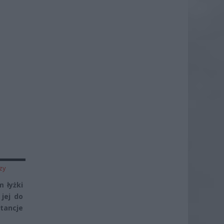
zy
 łyżki
jej do
tancje