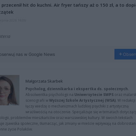
l przecenił hit do kuchni. Air fryer tańszy aż o 150 zł, a to dop
czątek
erpnia 2026 16:06
nteria
bserwuj nas w Google News
Obser
Małgorzata Skarbek
Psycholog, dziennikarka i ekspertka ds. społecznych.
Absolwentka psychologii na
Uniwersytecie SWPS
oraz malarst
scenografii w
Wyższej Szkole Artystycznej (WSA)
. W redakcji
łączy wiedzę o mechanizmach ludzkiej psychiki z artystyczną
wrażliwością na otoczenie. Specjalizuje się w tematach dotycząc
logii, problemów mieszkańców oraz warszawskiej kultury. W swoich tekstach
uje zjawiska społeczne, tłumacząc, jak zmiany w mieście wpływają na dobrostan 
nne życie Polaków.