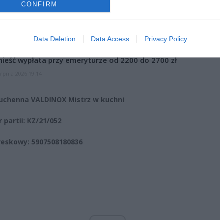
CONFIRM
et 3600 zł miesięcznie zamiast 800+. Nowa propozycja dla
ziców dzieci do 3. roku życia
erpnia 2026 19:29
Data Deletion
Data Access
Privacy Policy
 podniesie próg 500 plus dla seniorów. Policzyliśmy, ile może
ieść wypłata przy emeryturze od 2200 do 2700 zł
erpnia 2026 19:14
uchenna VALDINOX Mistrz w kuchni
 partii: KZ/21/052
reskowy: 5907508180836