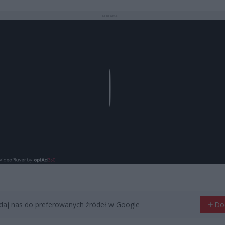
REKLAMA
Play
aj nas do preferowanych źródeł w Google
Do