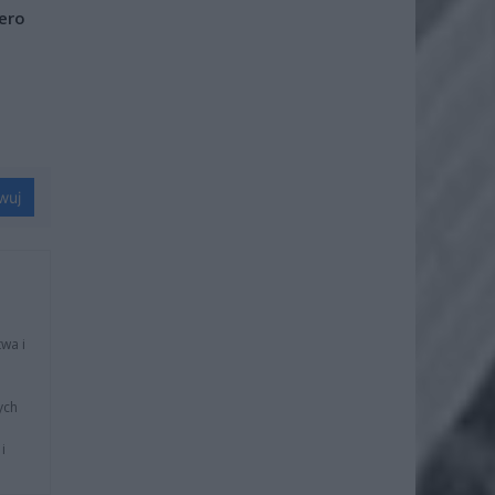
iero
wuj
wa i
ych
i