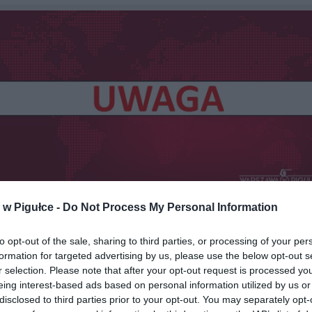
w Pigułce -
Do Not Process My Personal Information
Fot. Warszawa w Pigułce
dzisiejszym, Główny Inspektorat Sanitarny opublikował ostr
to opt-out of the sale, sharing to third parties, or processing of your per
e łyżki kuchennej, bowiem może ona wydzielać niebezpieczne dla 
formation for targeted advertising by us, please use the below opt-out s
r selection. Please note that after your opt-out request is processed y
je rakotwórcze. Jak tłumaczy GIS, kontrola Państwowej Inspekcji San
eing interest-based ads based on personal information utilized by us or
ła niezgodność polegającą na migracji pierwszorzędowyc
disclosed to third parties prior to your opt-out. You may separately opt-
cznych z wyrobu. Apeluje się, aby tej łyżki nie używać w kont