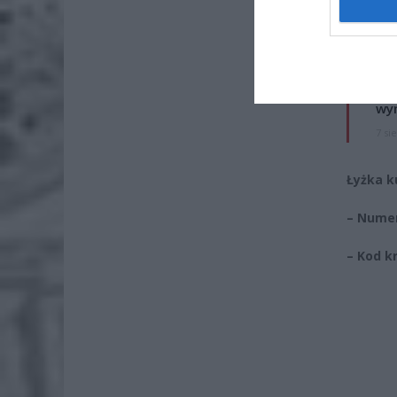
Naw
rod
7 si
ZUS
wyn
7 si
Łyżka k
– Numer
– Kod k