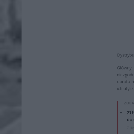
Dystrybu
Główny I
niezgod
obrotu h
ich utyl
ZOBA
ZUS
dos
7 si