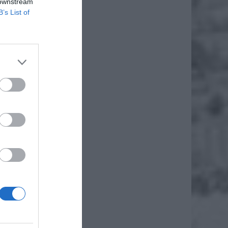
 downstream
ncji do
B’s List of