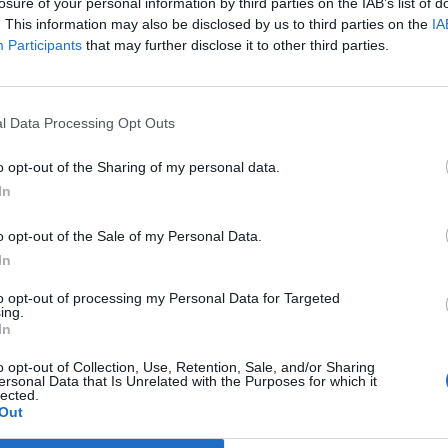
losure of your personal information by third parties on the IAB’s list of
ią, gdyż może ona powodować przedostanie się groźnych substa
. This information may also be disclosed by us to third parties on the
IA
Participants
that may further disclose it to other third parties.
l Data Processing Opt Outs
o opt-out of the Sharing of my personal data.
In
ad
o opt-out of the Sale of my Personal Data.
In
to opt-out of processing my Personal Data for Targeted
ing.
In
o opt-out of Collection, Use, Retention, Sale, and/or Sharing
e chodzi o produkt:
ersonal Data that Is Unrelated with the Purposes for which it
lected.
Out
CZ RÓWNIEŻ: