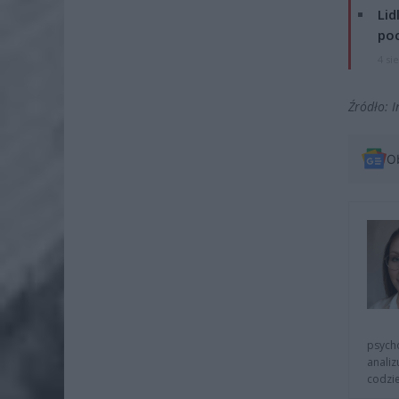
Lid
po
4 si
Źródło: I
O
psycho
analiz
codzie