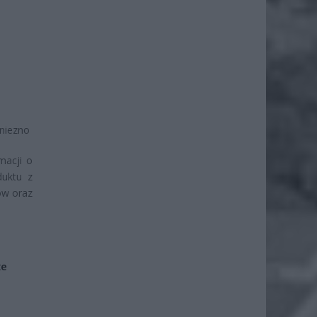
Gniezno
macji o
duktu z
ów oraz
że