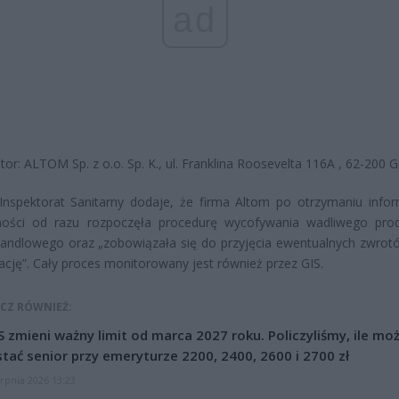
ad
tor: ALTOM Sp. z o.o. Sp. K., ul. Franklina Roosevelta 116A , 62-200 
nspektorat Sanitarny dodaje, że firma Altom po otrzymaniu infor
ności od razu rozpoczęła procedurę wycofywania wadliwego pro
andlowego oraz „zobowiązała się do przyjęcia ewentualnych zwrot
izację”. Cały proces monitorowany jest również przez GIS.
CZ RÓWNIEŻ:
 zmieni ważny limit od marca 2027 roku. Policzyliśmy, ile mo
tać senior przy emeryturze 2200, 2400, 2600 i 2700 zł
erpnia 2026 13:23