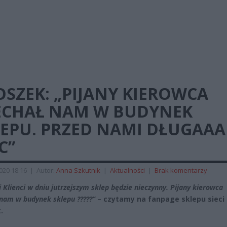
SZEK: „PIJANY KIEROWCA
ECHAŁ NAM W BUDYNEK
LEPU. PRZED NAMI DŁUGAAA
C”
2020 18:16
|
Autor:
Anna Szkutnik
|
Aktualności
|
Brak komentarzy
 Klienci w dniu jutrzejszym sklep będzie nieczynny. Pijany kierowca
 nam w budynek sklepu
?
?
?
?
?”
– czytamy na fanpage sklepu sieci
.