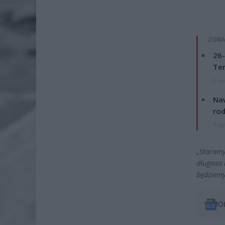
ZOBA
26-
Ter
8 si
Naw
rod
7 si
„Staramy
długaaa
będziemy
O