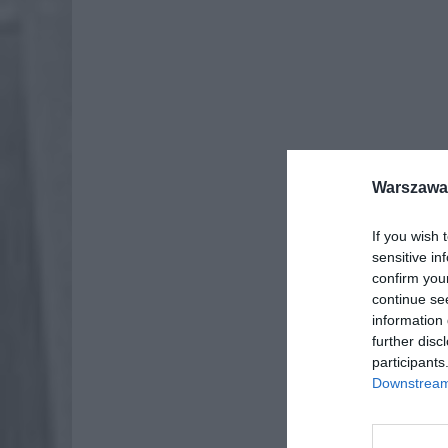
Warszawa 
Dod
If you wish 
sensitive in
confirm you
continue se
information 
further disc
participants
Downstream 