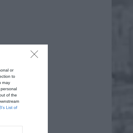
daj
sonal or
ection to
ou may
 personal
out of the
 downstream
B’s List of