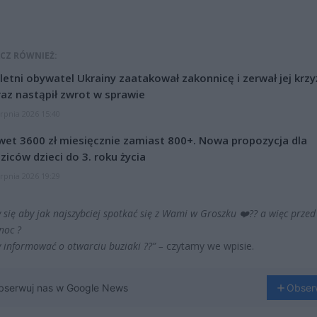
CZ RÓWNIEŻ:
letni obywatel Ukrainy zaatakował zakonnicę i zerwał jej krzy
az nastąpił zwrot w sprawie
erpnia 2026 15:40
et 3600 zł miesięcznie zamiast 800+. Nowa propozycja dla
ziców dzieci do 3. roku życia
erpnia 2026 19:29
 się aby jak najszybciej spotkać się z Wami w Groszku
❤️
?
?
a więc przed
 noc
?
 informować o otwarciu buziaki
?
?” –
czytamy we wpisie.
bserwuj nas w Google News
Obser