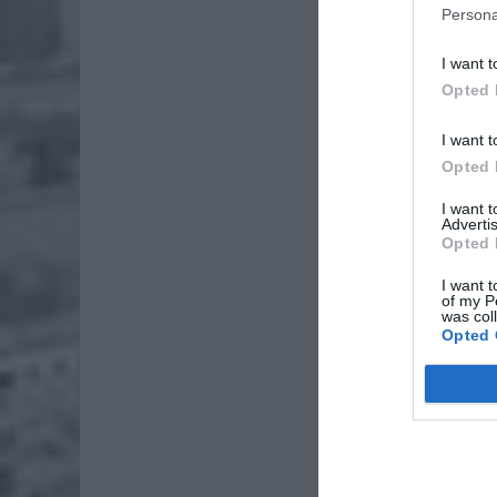
Persona
I want t
Opted 
I want t
Opted 
I want 
Advertis
Opted 
I want t
of my P
was col
Opted 