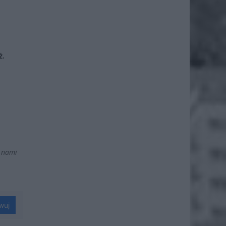
ż.
 nami
wuj