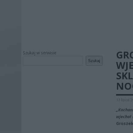
GRO
Szukaj w serwisie
Szukaj
WJ
SK
NO
13 lipca 
„Kochani
wjechał
Groszek