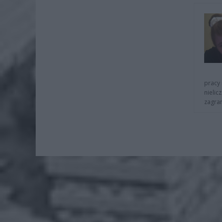
pracy 
nielic
zagra