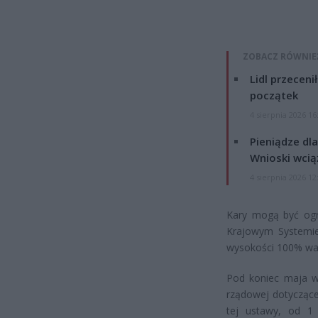
ZOBACZ RÓWNIE
Lidl przeceni
początek
4 sierpnia 2026 16
Pieniądze dla
Wnioski wcią
4 sierpnia 2026 12
Kary mogą być ogro
Krajowym Systemie
wysokości 100% wart
Pod koniec maja w
rządowej dotyczące
tej ustawy, od 1 