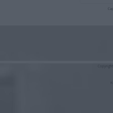
Cap
Copyrigh
K