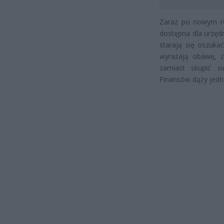
Zaraz po nowym rok
dostępna dla urzędn
starają się oszuka
wyrażają obawę, ż
zamiast skupić s
Finansów dąży jedn