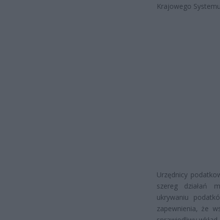
Krajowego Systemu 
Urzędnicy podatko
szereg działań m
ukrywaniu podatkó
zapewnienia, że ws
sprawiedliwy wkład 