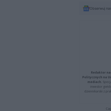
Obserwuj na
Redaktor na
Politycznych na 
mediach.
Specja
inwestor giełd
dziennikarski z pr
Cap