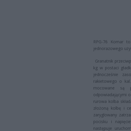
RPG-76 Komar to p
jednorazowego uży
Granatnik przeciwp
kg w postaci gład
jednocześnie zas
rakietowego o ka
mocowane są pr
odpowiadającymi o
rurowa kolba skła
złożoną kolbę i ce
zaryglowany zatrz
pocisku i napięc
następuje uruchom