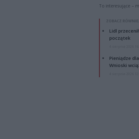
To interesujące – m
ZOBACZ RÓWNIE
Lidl przeceni
początek
4 sierpnia 2026 16
Pieniądze dla
Wnioski wcią
4 sierpnia 2026 12