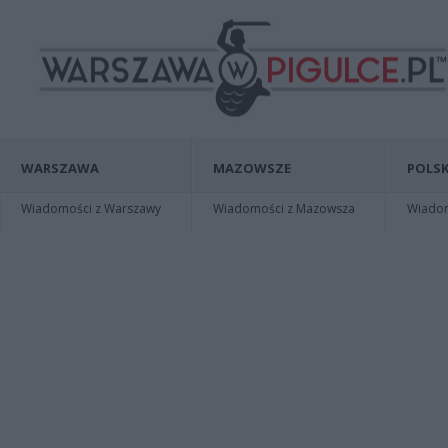
WARSZAWA
MAZOWSZE
POLSK
Wiadomości z Warszawy
Wiadomości z Mazowsza
Wiadomo