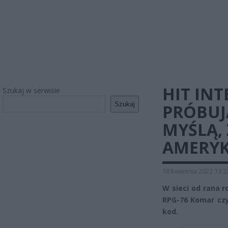
HIT INT
Szukaj w serwisie
Szukaj
PRÓBUJ
MYŚLĄ, 
AMERYK
18 kwietnia 2022 13:2
W sieci od rana r
RPG-76 Komar czy
kod.