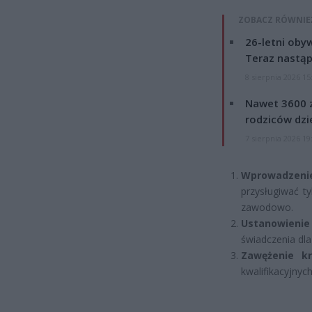
ZOBACZ RÓWNIE
26-letni obyw
Teraz nastąp
8 sierpnia 2026 15
Nawet 3600 z
rodziców dzie
7 sierpnia 2026 19
Wprowadzeni
przysługiwać t
zawodowo.
Ustanowieni
świadczenia dl
Zawężenie k
kwalifikacyjnych