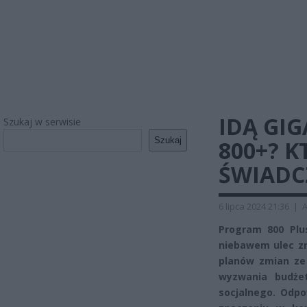
IDĄ GI
Szukaj w serwisie
Szukaj
800+? K
ŚWIADC
6 lipca 2024 21:36
|
A
Program 800 Plus
niebawem ulec z
planów zmian ze 
wyzwania budże
socjalnego. Odpo