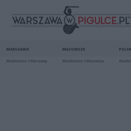
WARSZAWA
MAZOWSZE
POLSK
Wiadomości z Warszawy
Wiadomości z Mazowsza
Wiadomo