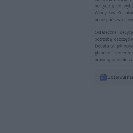
polityczną po wyb
Władysław Kosiniak
przez państwo i ew
Ostateczne decyz
potrzebą oszczędn
Debata ta, jak poka
głęboko społeczn
prawdopodobnie już
Obserwuj na