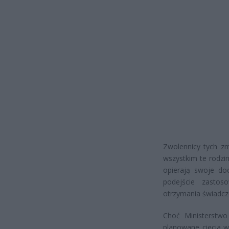
Zwolennicy tych zm
wszystkim te rodzin
opierają swoje do
podejście zastos
otrzymania świadcz
Choć Ministerstwo 
planowane cięcia w