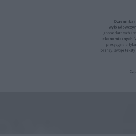
Dziennikar
wykładowczyn
gospodarczych i t
ekonomicznych
.
precyzyjne artyku
branży, swoje tekst
Cap