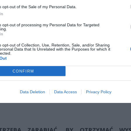
YCH BRUTTO
o opt-out of the Sale of my Personal Data.
In
00 zł brutto
– emerytura wyniesie około
3500–4000 zł brutto
.
00 zł brutto
– świadczenie osiągnie
5200–6000 zł brutto
.
to opt-out of processing my Personal Data for Targeted
00 zł brutto
– przewidywana emerytura to
7000–8000 zł brutto
.
ing.
In
o opt-out of Collection, Use, Retention, Sale, and/or Sharing
ersonal Data that Is Unrelated with the Purposes for which it
lected.
Out
CONFIRM
ad
Data Deletion
Data Access
Privacy Policy
TRZEBA ZARABIAĆ, BY OTRZYMAĆ WY