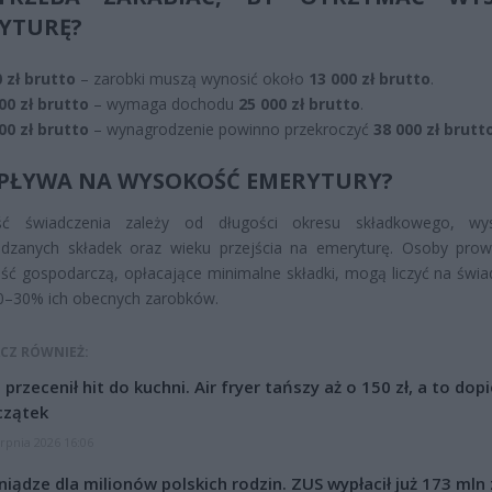
YTURĘ?
 zł brutto
– zarobki muszą wynosić około
13 000 zł brutto
.
00 zł brutto
– wymaga dochodu
25 000 zł brutto
.
00 zł brutto
– wynagrodzenie powinno przekroczyć
38 000 zł brutt
PŁYWA NA WYSOKOŚĆ EMERYTURY?
ć świadczenia zależy od długości okresu składkowego, wys
dzanych składek oraz wieku przejścia na emeryturę. Osoby pro
ość gospodarczą, opłacające minimalne składki, mogą liczyć na świa
0–30% ich obecnych zarobków.
CZ RÓWNIEŻ:
l przecenił hit do kuchni. Air fryer tańszy aż o 150 zł, a to dop
czątek
erpnia 2026 16:06
niądze dla milionów polskich rodzin. ZUS wypłacił już 173 mln z