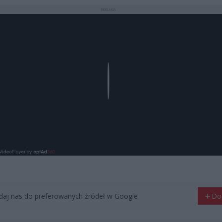
REKLAMA
Play
aj nas do preferowanych źródeł w Google
Do