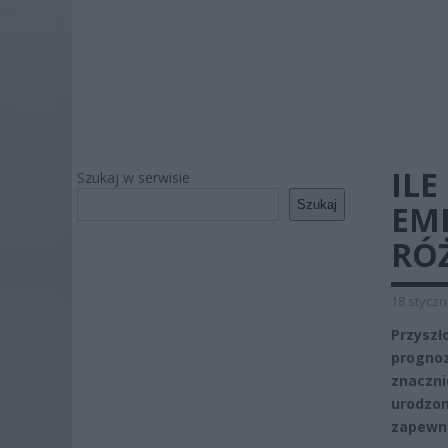
IL
Szukaj w serwisie
Szukaj
EM
RÓŻ
18 styczn
Przyszł
progno
znaczni
urodzon
zapewni