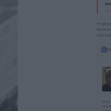
Wni
4 si
Prognoz
koniecz
oszczędn
O
pracy 
nielic
zagra