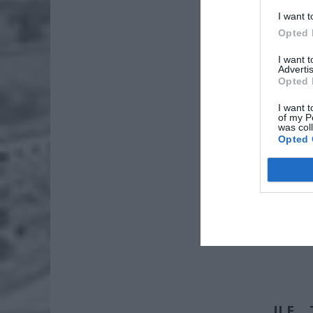
ZŁOT
I want t
Opted 
10 0
15 0
I want 
20 0
Advertis
Opted 
I want t
of my P
was col
Opted 
ILE 