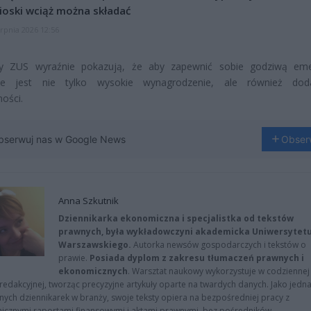
oski wciąż można składać
erpnia 2026 12:56
y ZUS wyraźnie pokazują, że aby zapewnić sobie godziwą eme
ne jest nie tylko wysokie wynagrodzenie, ale również dod
ości.
bserwuj nas w Google News
Obser
Anna Szkutnik
Dziennikarka ekonomiczna i specjalistka od tekstów
prawnych, była wykładowczyni akademicka Uniwersytet
Warszawskiego.
Autorka newsów gospodarczych i tekstów o
prawie.
Posiada dyplom z zakresu tłumaczeń prawnych i
ekonomicznych
. Warsztat naukowy wykorzystuje w codziennej
redakcyjnej, tworząc precyzyjne artykuły oparte na twardych danych. Jako jedna
znych dziennikarek w branży, swoje teksty opiera na bezpośredniej pracy z
nicznymi raportami finansowymi i aktami prawnymi, bez pośredników.