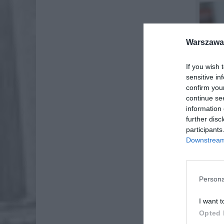
Warszawa 
If you wish 
sensitive in
confirm you
continue se
information 
further disc
participants
Downstream 
Persona
I want t
PROG
Opted 