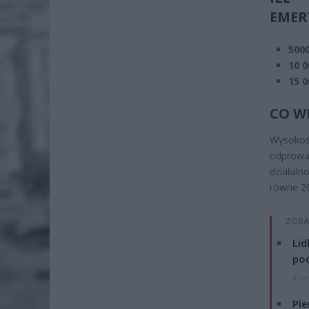
EMER
5000
10 0
15 0
CO W
Wysokoś
odprowa
działaln
równe 2
ZOBA
Lid
po
4 si
Pie