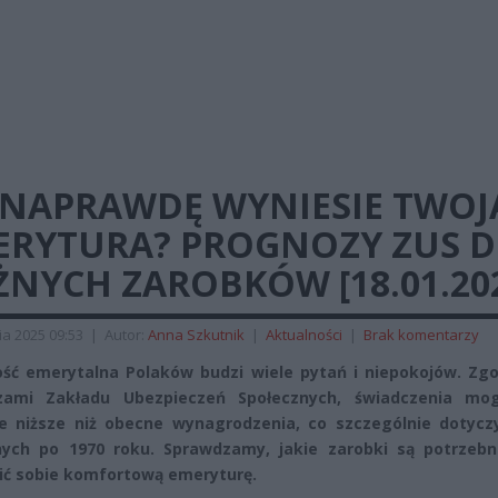
E NAPRAWDĘ WYNIESIE TWOJ
ERYTURA? PROGNOZY ZUS D
NYCH ZAROBKÓW [18.01.20
ia 2025 09:53
|
Autor:
Anna Szkutnik
|
Aktualności
|
Brak komentarzy
ość emerytalna Polaków budzi wiele pytań i niepokojów. Zgo
zami Zakładu Ubezpieczeń Społecznych, świadczenia mo
e niższe niż obecne wynagrodzenia, co szczególnie dotycz
ych po 1970 roku. Sprawdzamy, jakie zarobki są potrzebn
ć sobie komfortową emeryturę.