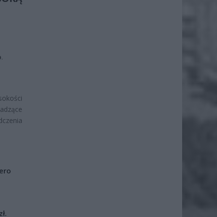
o
.
okości
wadzące
dczenia
iero
ł.