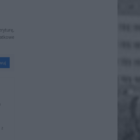
ryturę,
atkowe
wuj
u
 z