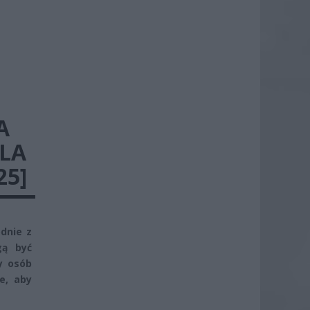
A
LA
25]
dnie z
gą być
y osób
e, aby