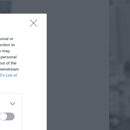
sonal or
ection to
ou may
 personal
out of the
 downstream
B’s List of
IĘCY