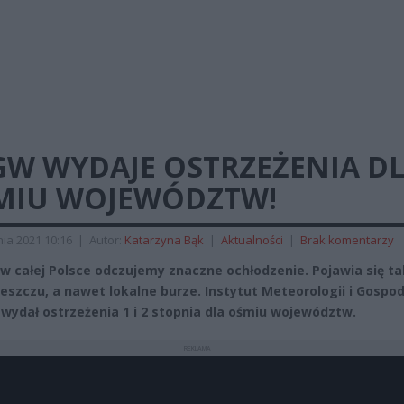
GW WYDAJE OSTRZEŻENIA D
MIU WOJEWÓDZTW!
ia 2021 10:16
|
Autor:
Katarzyna Bąk
|
Aktualności
|
Brak komentarzy
ż w całej Polsce odczujemy znaczne ochłodzenie. Pojawia się t
eszczu, a nawet lokalne burze. Instytut Meteorologii i Gospod
wydał ostrzeżenia 1 i 2 stopnia dla ośmiu województw.
REKLAMA