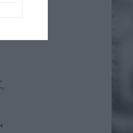
e.
umy
że