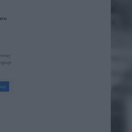
iero
jmniej
tępuje
wuj