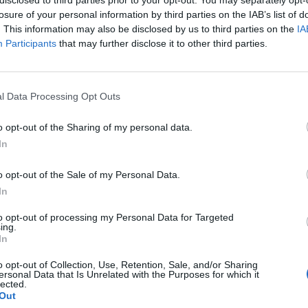
losure of your personal information by third parties on the IAB’s list of
. This information may also be disclosed by us to third parties on the
IA
Participants
that may further disclose it to other third parties.
l Data Processing Opt Outs
o opt-out of the Sharing of my personal data.
In
Fot. Łukasz Michalik
o opt-out of the Sale of my Personal Data.
In
 kalendarzowego lata nie będzie ani trochę go przypominać. Już od 
y dużo chłodniejszą temperaturę. Lokalne słupki rtęci nie przekrocz
to opt-out of processing my Personal Data for Targeted
ing.
elsjusza. Niebo jest i będzie zachmurzone, ale również pojawią się o
In
 a nawet burze. W związku z tym Instytut Meteorologii i Gospodarki
trzeżenia 1 i 2 stopnia dla ośmiu województw.
o opt-out of Collection, Use, Retention, Sale, and/or Sharing
ersonal Data that Is Unrelated with the Purposes for which it
lected.
Out