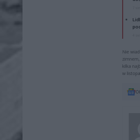
7 si
Lid
po
4 si
Nie wiad
zimnem, 
kilka na
w listopa
O