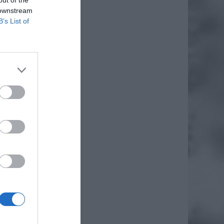
 downstream
B’s List of
dziś
ą 15
pady
 Wodnej