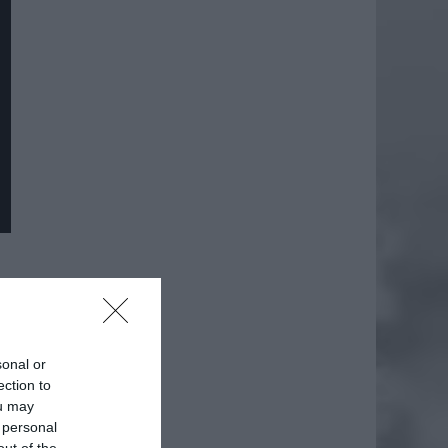
daj
sonal or
ection to
ou may
 personal
out of the