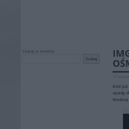
IM
Szukaj w serwisie
Szukaj
OŚ
17 wrześn
Dziś ju
opady d
Wodnej 