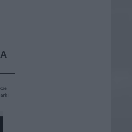
LA
akże
arki