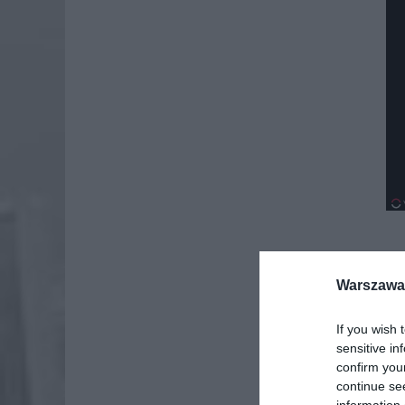
Dod
Warszawa 
If you wish 
sensitive in
confirm you
continue se
information 