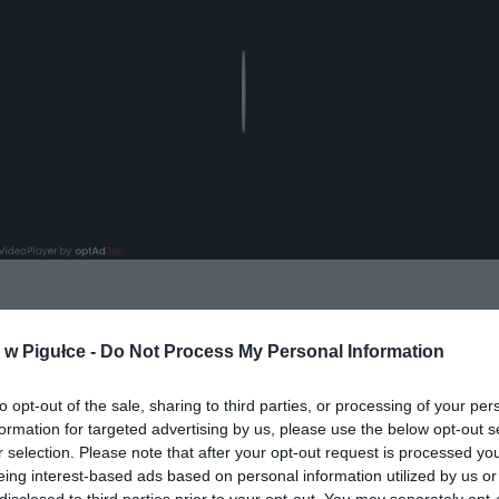
Play
aj nas do preferowanych źródeł w Google
Do
w Pigułce -
Do Not Process My Personal Information
to opt-out of the sale, sharing to third parties, or processing of your per
formation for targeted advertising by us, please use the below opt-out s
r selection. Please note that after your opt-out request is processed y
eing interest-based ads based on personal information utilized by us or
disclosed to third parties prior to your opt-out. You may separately opt-