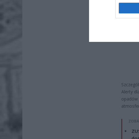
Szczegól
Alerty d
opadów 
atmosfer
ZOBA
ZUS
dos