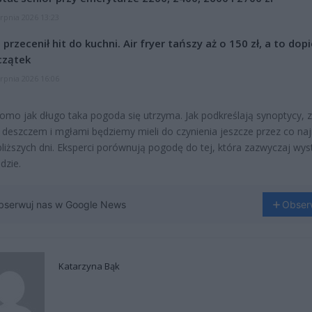
erpnia 2026 13:23
l przecenił hit do kuchni. Air fryer tańszy aż o 150 zł, a to dop
czątek
erpnia 2026 16:06
omo jak długo taka pogoda się utrzyma. Jak podkreślają synoptycy, z
deszczem i mgłami będziemy mieli do czynienia jeszcze przez co na
jbliższych dni. Eksperci porównują pogodę do tej, która zazwyczaj wys
dzie.
bserwuj nas w Google News
Obser
Katarzyna Bąk