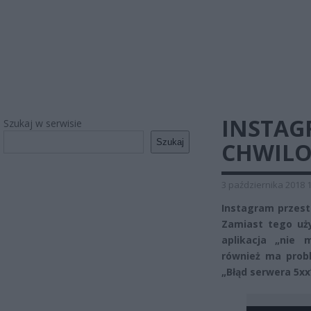
INSTAG
Szukaj w serwisie
Szukaj
CHWILO
3 października 2018 
Instagram przestał
Zamiast tego uży
aplikacja „nie 
również ma prob
„Błąd serwera 5xx