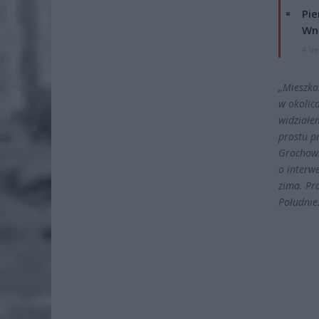
Pie
Wni
4 si
„Mieszka
w okolic
widziałe
prostu p
Grochowi
o interwe
zima. Pr
Południe