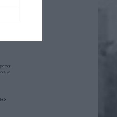
porter.
śpią w
iero