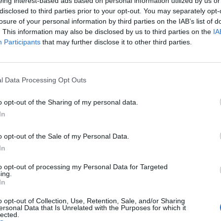
eing interest-based ads based on personal information utilized by us or
disclosed to third parties prior to your opt-out. You may separately opt-
losure of your personal information by third parties on the IAB’s list of
. This information may also be disclosed by us to third parties on the
IA
Participants
that may further disclose it to other third parties.
l Data Processing Opt Outs
arszawa w Pigułce
Fot. Warszawa w Pigułce
Fot. Warszawa w Pi
o opt-out of the Sharing of my personal data.
In
o opt-out of the Sale of my Personal Data.
In
to opt-out of processing my Personal Data for Targeted
ing.
In
arszawa w Pigułce
o opt-out of Collection, Use, Retention, Sale, and/or Sharing
ersonal Data that Is Unrelated with the Purposes for which it
lected.