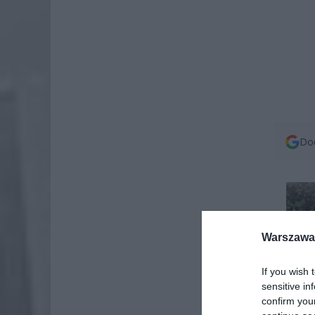
Dod
Warszawa 
If you wish 
sensitive in
Fot. W
confirm you