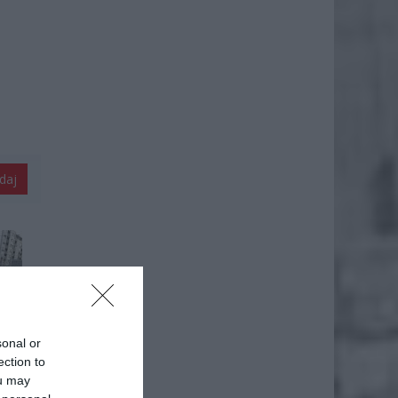
daj
sonal or
ection to
gułce
ou may