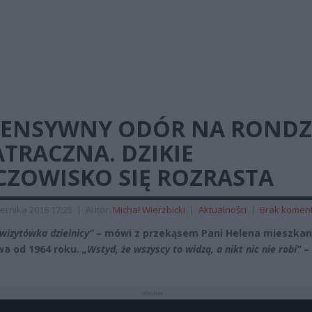
TENSYWNY ODÓR NA RONDZ
TRACZNA. DZIKIE
CZOWISKO SIĘ ROZRASTA
ernika 2018 17:25
|
Autor:
Michał Wierzbicki
|
Aktualności
|
Brak komen
wizytówka dzielnicy”
– mówi z przekąsem Pani Helena mieszka
a od 1964 roku.
„Wstyd, że wszyscy to widzą, a nikt nic nie robi”
–
REKLAMA