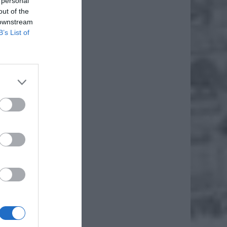
 personal
out of the
 downstream
B’s List of
gułce