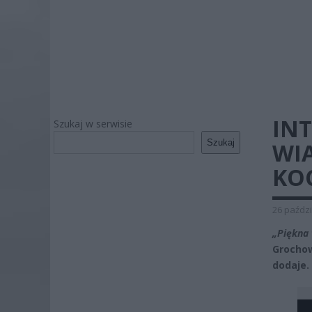
IN
Szukaj w serwisie
Szukaj
WIA
KO
26 paździ
„Piękna 
Grochow
dodaje.