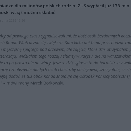
niądze dla milionów polskich rodzin. ZUS wypłacił już 173 mln z
oski wciąż można składać
erpnia 2026 12:56
ńcy od pewnego czasu sygnalizowali mi, że ilość osób bezdomnych koczu
ach Ronda Wiatraczna się zwiększa. Sam kilka dni temu przechodząc ta
m mężczyznę spiącego pod drzewem, ale zdjęcia, które dziś otrzymałem 
rzerażają. Widziałem tego rodzaju slumsy w Paryżu, ale na warszawski
e to po prostu nie do wiary. Jeszcze dziś zgłosze to do burmistrza z wn
ncję i znalezienie dla tych osób chociażby noclegowni, szczególnie, że zbl
agnę dodać, że tuż obok Ronda znajduje się Ośrodek Pomocy Społecznej
.”
– mówi radny Marek Borkowski.