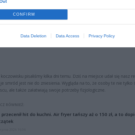
Out
CONFIRM
ad
Data Deletion
Data Access
Privacy Policy
 koczowisku pisaliśmy kilka dni temu. Dziś na miejsce udał się nasz re
uje smród jest nie do zniesienia. Wygląda na to, że osoby te nie tylko 
scu, ale także załatwiają swoje potrzeby fizjologiczne.
CZ RÓWNIEŻ:
l przecenił hit do kuchni. Air fryer tańszy aż o 150 zł, a to dop
czątek
erpnia 2026 16:06