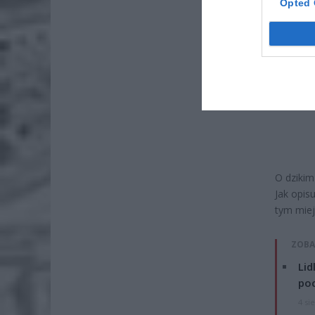
Opted 
O dzikim
Jak opis
tym miej
ZOBA
Lid
po
4 si