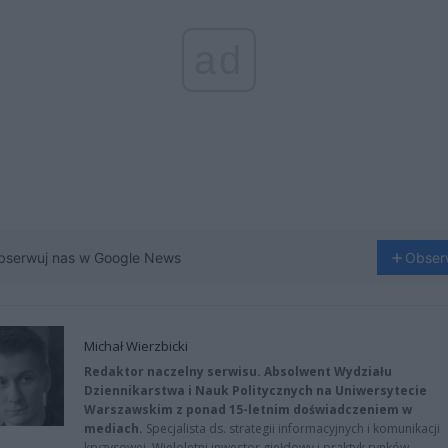
ad
bserwuj nas w Google News
Obser
Michał Wierzbicki
Redaktor naczelny serwisu. Absolwent Wydziału
Dziennikarstwa i Nauk Politycznych na Uniwersytecie
Warszawskim z ponad 15-letnim doświadczeniem w
mediach.
Specjalista ds. strategii informacyjnych i komunikacji
kryzysowej. Wieloletni inwestor giełdowy i praktyk rynków