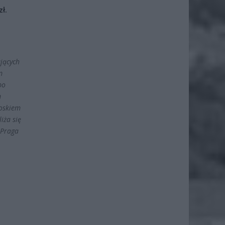
ł.
jących
m
po
m
ioskiem
iża się
 Praga