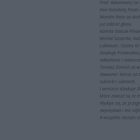
Piotr Adamowicz za 
Ewa Kołodziej Poseł
Monika Rosa za duc
już zabrać głosu.
Kamila Gasiuk-Piho
Michał Szczerba, Ro
Lubnauer, Cezary Gr
Dziękuję Przewodni
odwołania i nadzorow
Tomasz Zimoch za ws
Sławomir Nitras za t
cukierki i uśmiech.
I wreszcie dziękuje 
które zawsze są ze m
Wydaje się, że przeg
zwycięstwa i nie cof
A wszystko zaczęło s