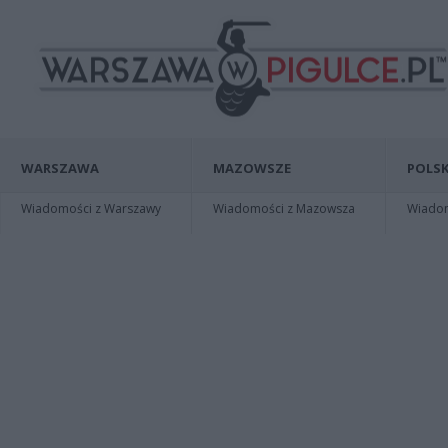
WARSZAWA
MAZOWSZE
POLSK
Wiadomości z Warszawy
Wiadomości z Mazowsza
Wiadomo