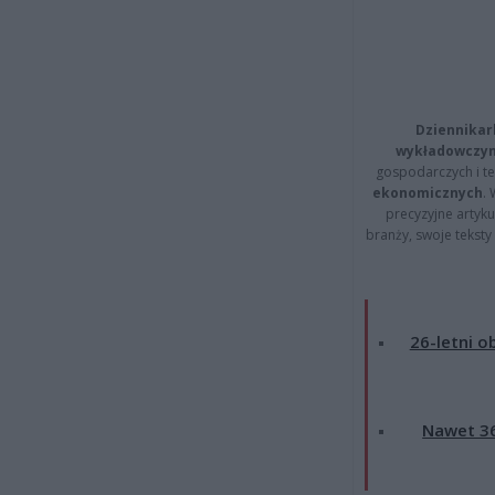
Dziennikar
wykładowczyn
gospodarczych i t
ekonomicznych
.
precyzyjne artyku
branży, swoje tekst
26-letni o
Nawet 36