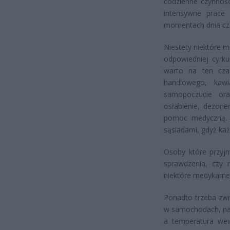
codzienne czynnośc
intensywne prace
momentach dnia czę
Niestety niektóre 
odpowiedniej cyrkul
warto na ten cza
handlowego, kawi
samopoczucie ora
osłabienie, dezori
pomoc medyczną. N
sąsiadami, gdyż ka
Osoby które przyjm
sprawdzenia, czy 
niektóre medykamen
Ponadto trzeba zwr
w samochodach, naw
a temperatura wew