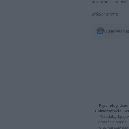
poziomu i stanowi o
Źródło: Interia
Obserwuj na
Psycholog, dzie
Uniwersytecie SW
W redakcji łączy 
otoczenie. Specja
oraz warszawskiej 