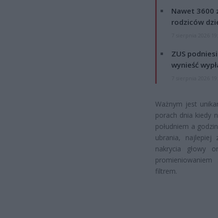
Nawet 3600 z
rodziców dzie
7 sierpnia 2026 19
ZUS podniesie
wynieść wypł
7 sierpnia 2026 19
Ważnym jest unika
porach dnia kiedy 
południem a godziną
ubrania, najlepie
nakrycia głowy o
promieniowaniem 
filtrem.