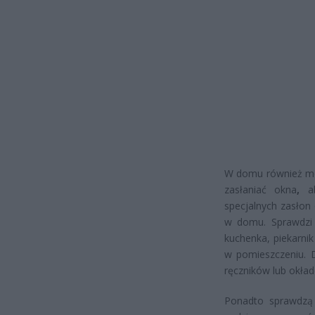
W domu również moż
zasłaniać okna
,
ab
specjalnych zasłon
w domu. Sprawdzi s
kuchenka, piekarni
w pomieszczeniu. 
ręczników lub okład
Ponadto sprawdzą 