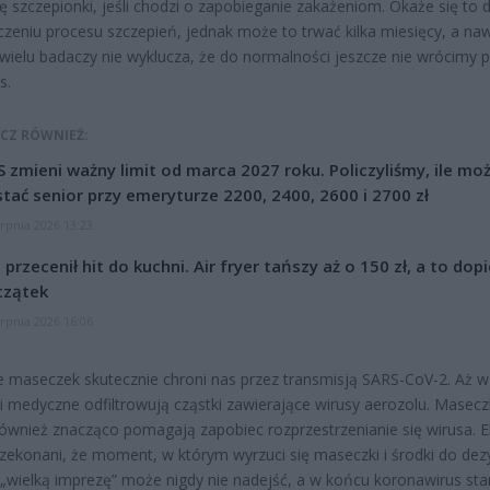
 szczepionki, jeśli chodzi o zapobieganie zakażeniom. Okaże się to 
zeniu procesu szczepień, jednak może to trwać kilka miesięcy, a naw
wielu badaczy nie wyklucza, że do normalności jeszcze nie wrócimy 
s.
CZ RÓWNIEŻ:
 zmieni ważny limit od marca 2027 roku. Policzyliśmy, ile mo
tać senior przy emeryturze 2200, 2400, 2600 i 2700 zł
erpnia 2026 13:23
l przecenił hit do kuchni. Air fryer tańszy aż o 150 zł, a to dop
czątek
erpnia 2026 16:06
 maseczek skutecznie chroni nas przez transmisją SARS-CoV-2. Aż 
 medyczne odfiltrowują cząstki zawierające wirusy aerozolu. Maseczk
również znacząco pomagają zapobiec rozprzestrzenianie się wirusa. E
rzekonani, że moment, w którym wyrzuci się maseczki i środki do dezy
i „wielką imprezę” może nigdy nie nadejść, a w końcu koronawirus stan