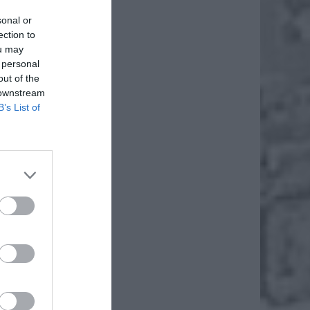
sonal or
ection to
ou may
 personal
out of the
 downstream
B’s List of