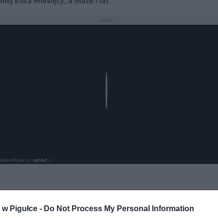
iej kilka miesięcy, a może i lat.
REKLAMA
Play
aj nas do preferowanych źródeł w Google
Do
w Pigułce -
Do Not Process My Personal Information