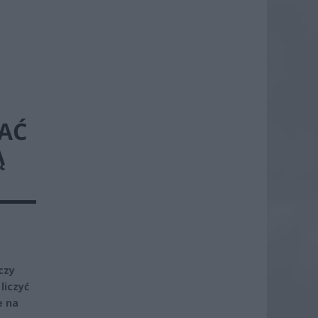
AĆ
Ą
czy
liczyć
e na