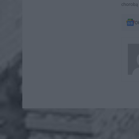
chorobą 
O