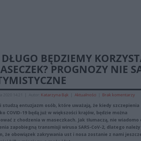
K DŁUGO BĘDZIEMY KORZYST
ASECZEK? PROGNOZY NIE S
TYMISTYCZNE
a 2020 14:21
|
Autor:
Katarzyna Bąk
|
Aktualności
|
Brak komentarzy
i studzą entuzjazm osób, które uważają, że kiedy szczepienia
ko COVID-19 będą już w większości krajów, będzie można
ować z chodzenia w maseczkach. Jak tłumaczą, nie wiadomo 
enia zapobiegną transmisji wirusa SARS-CoV-2, dlatego należy 
ym, że obowiązek zakrywania ust i nosa zostanie z nami jeszcz