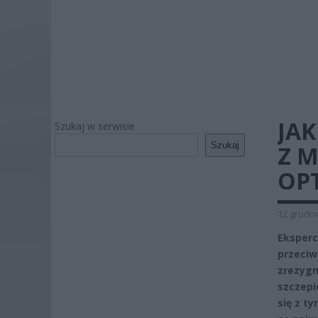
JA
Szukaj w serwisie
Szukaj
Z M
OP
12 grudni
Eksperc
przeciw
zrezygn
szczepi
się z t