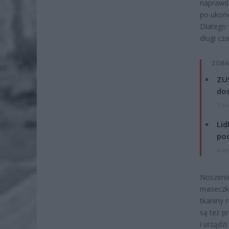
naprawdę
po ukońc
Dlatego 
długi cza
ZOBA
ZUS
dos
7 si
Lid
po
4 si
Noszenie
maseczki
tkaniny 
są też p
i urządz