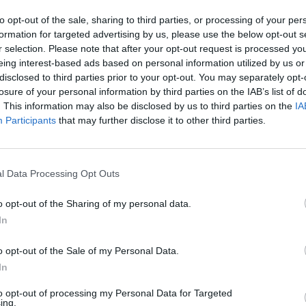
to opt-out of the sale, sharing to third parties, or processing of your per
formation for targeted advertising by us, please use the below opt-out s
r selection. Please note that after your opt-out request is processed y
eing interest-based ads based on personal information utilized by us or
disclosed to third parties prior to your opt-out. You may separately opt-
losure of your personal information by third parties on the IAB’s list of
. This information may also be disclosed by us to third parties on the
IA
Participants
that may further disclose it to other third parties.
l Data Processing Opt Outs
o opt-out of the Sharing of my personal data.
In
o opt-out of the Sale of my Personal Data.
In
Fot. Pixabay
to opt-out of processing my Personal Data for Targeted
oradca naukowcy rządu Wielkiej Brytanii w rozmowie ze Sky News
ing.