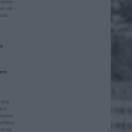
dopiero
et rok.
przez
że
iero
w 95%
i z
ksperci
nfekcji
ie się