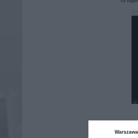
co najmn
Dod
Warszawa 