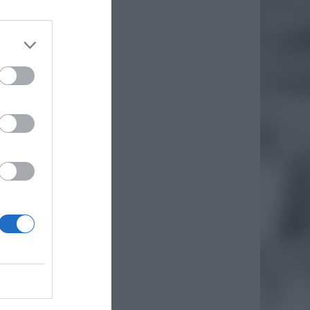
, na
której