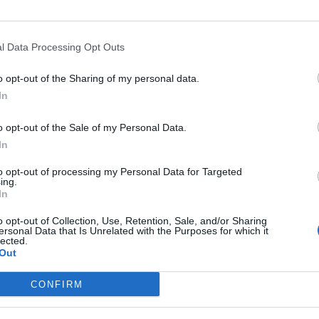
l Data Processing Opt Outs
o opt-out of the Sharing of my personal data.
In
o opt-out of the Sale of my Personal Data.
In
Fot. GIS
to opt-out of processing my Personal Data for Targeted
ing.
scy naukowcy z Uniwersytetu Kopkinsa na bieżąco aktualizują mapę
In
idać, gdzie wystąpił koronawirus.
o opt-out of Collection, Use, Retention, Sale, and/or Sharing
ersonal Data that Is Unrelated with the Purposes for which it
żna zobaczyć tu
aktualizowaną na bieżąco interaktywną mapę
, na 
lected.
ne są miejsca, gdzie wykryto zakażenia koronawirusem 2019-nCoV.
Out
CONFIRM