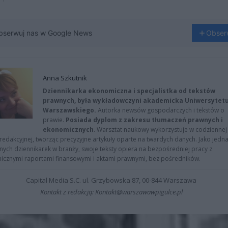
bserwuj nas w Google News
Obser
Anna Szkutnik
Dziennikarka ekonomiczna i specjalistka od tekstów
prawnych, była wykładowczyni akademicka Uniwersytet
Warszawskiego.
Autorka newsów gospodarczych i tekstów o
prawie.
Posiada dyplom z zakresu tłumaczeń prawnych i
ekonomicznych
. Warsztat naukowy wykorzystuje w codziennej
redakcyjnej, tworząc precyzyjne artykuły oparte na twardych danych. Jako jedna
znych dziennikarek w branży, swoje teksty opiera na bezpośredniej pracy z
nicznymi raportami finansowymi i aktami prawnymi, bez pośredników.
Capital Media S.C. ul. Grzybowska 87, 00-844 Warszawa
Kontakt z redakcją: Kontakt@warszawawpigulce.pl