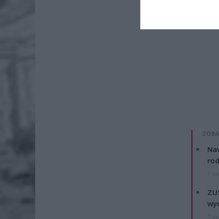
ZOBA
Naw
rod
7 si
ZUS
wyn
7 si