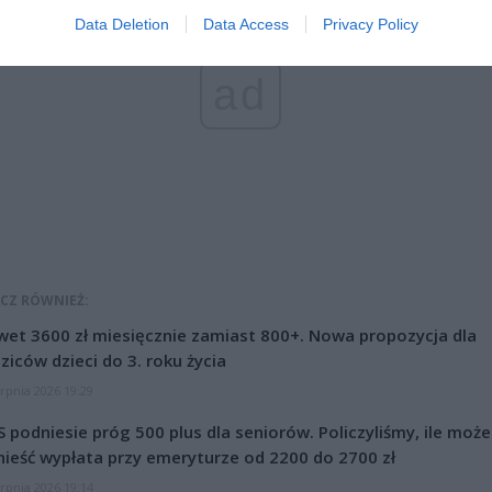
Data Deletion
Data Access
Privacy Policy
ad
CZ RÓWNIEŻ:
et 3600 zł miesięcznie zamiast 800+. Nowa propozycja dla
ziców dzieci do 3. roku życia
erpnia 2026 19:29
 podniesie próg 500 plus dla seniorów. Policzyliśmy, ile może
ieść wypłata przy emeryturze od 2200 do 2700 zł
erpnia 2026 19:14