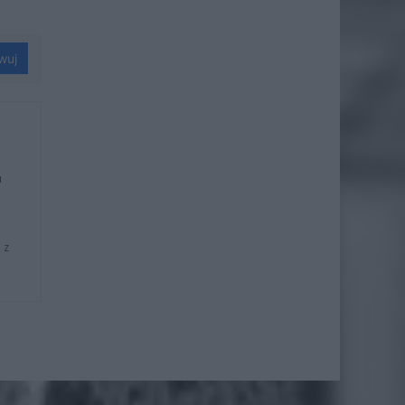
wuj
u
 z