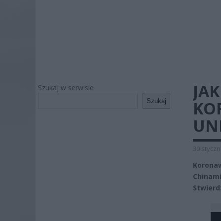
JAK
Szukaj w serwisie
Szukaj
KO
UN
30 styczn
Koronaw
Chinami
Stwierd