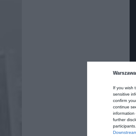
Warszawa 
If you wish 
sensitive in
confirm you
Dod
continue se
information 
further disc
participants
Downstream 