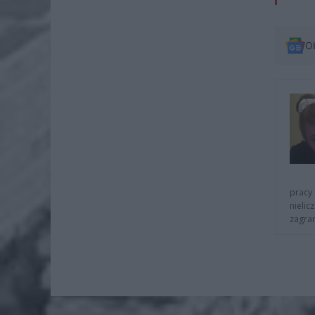
O
pracy 
nielic
zagra