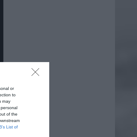
sonal or
ection to
ou may
daj
 personal
out of the
 downstream
B’s List of