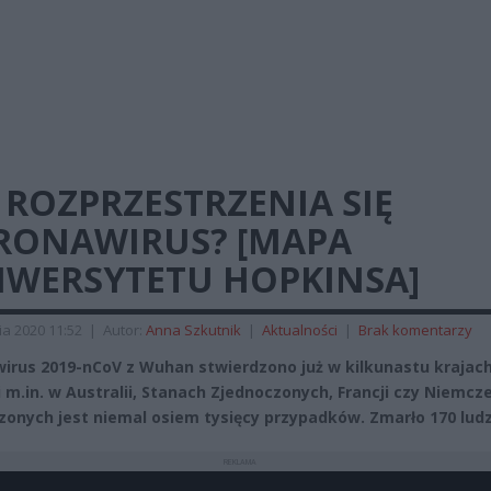
 ROZPRZESTRZENIA SIĘ
RONAWIRUS? [MAPA
IWERSYTETU HOPKINSA]
ia 2020 11:52
|
Autor:
Anna Szkutnik
|
Aktualności
|
Brak komentarzy
irus 2019-nCoV z Wuhan stwierdzono już w kilkunastu krajac
 m.in. w Australii, Stanach Zjednoczonych, Francji czy Niemcz
zonych jest niemal osiem tysięcy przypadków. Zmarło 170 ludz
REKLAMA