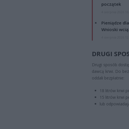
początek
4 sierpnia 2026 16
Pieniądze dla
Wnioski wcią
4 sierpnia 2026 12
DRUGI SPO
Drugi sposób dostę
dawcą krwi. Do bez
oddali bezpłatnie:
18 litrów krwi 
15 litrów krwi 
lub odpowiadając