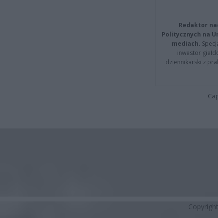
Redaktor na
Politycznych na 
mediach.
Specja
inwestor giełd
dziennikarski z pr
Cap
Copyrigh