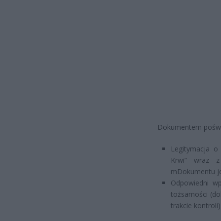
Dokumentem poświa
Legitymacja o
Krwi” wraz 
mDokumentu jes
Odpowiedni w
tożsamości (d
trakcie kontroli)