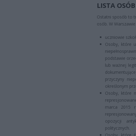
LISTA OSÓ
Ostatni sposób to tr
osób. W Warszawie 
uczniowie szkoł
Osoby, które 
niepełnospraw
podstawie orze
lub ważnej leg
dokumentując
przyczyny nie
określonym prz
Osoby, które n
represjonowan
marca 2015 r.
represjonowany
opozycji ant
politycznych.
Osoby, które ś