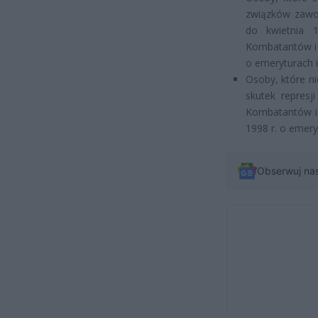
związków zawo
do kwietnia 
Kombatantów i 
o emeryturach 
Osoby, które n
skutek represj
Kombatantów i 
1998 r. o emer
Obserwuj na