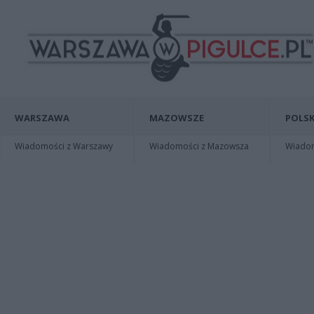
WARSZAWA
MAZOWSZE
POLSK
Wiadomości z Warszawy
Wiadomości z Mazowsza
Wiadomo