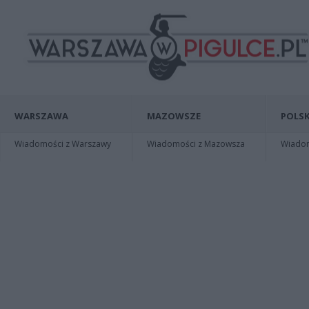
WARSZAWA
MAZOWSZE
POLSK
Wiadomości z Warszawy
Wiadomości z Mazowsza
Wiadomo