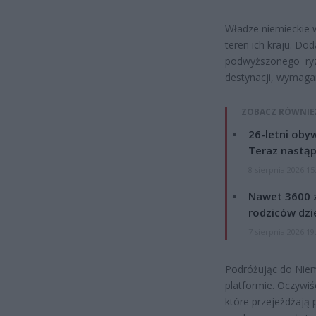
Władze niemieckie 
teren ich kraju. Do
podwyższonego ryzy
destynacji, wymaga
ZOBACZ RÓWNIE
26-letni obyw
Teraz nastąp
8 sierpnia 2026 15
Nawet 3600 z
rodziców dzie
7 sierpnia 2026 19
Podróżując do Niemi
platformie. Oczywiś
które przejeżdżają 