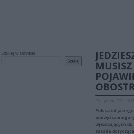
JEDZIES
Szukaj w serwisie
Szukaj
MUSISZ
POJAWI
OBOSTR
26 stycznia 2021 10:3
Polska od jakiegoś
podwyższonego ry
wjeżdżających do 
zasada dotycząca