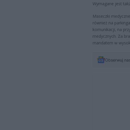
Wymagane jest tak
Maseczki medyczne 
również na parking
komunikacji, na prz
medycznych. Za brak
mandatem w wysoko
Obserwuj na