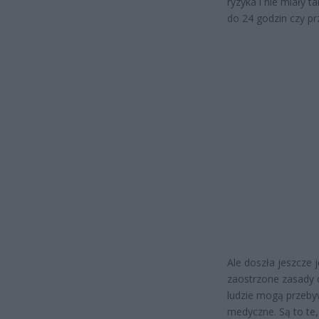
ryzyka i nie miały
do 24 godzin czy p
Ale doszła jeszcze 
zaostrzone zasady 
ludzie mogą przeb
medyczne. Są to te,