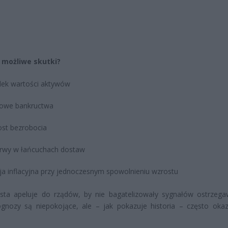
ą możliwe skutki?
ek wartości aktywów
owe bankructwa
st bezrobocia
rwy w łańcuchach dostaw
ja inflacyjna przy jednoczesnym spowolnieniu wzrostu
sta apeluje do rządów, by nie bagatelizowały sygnałów ostrzega
gnozy są niepokojące, ale – jak pokazuje historia – często okaz