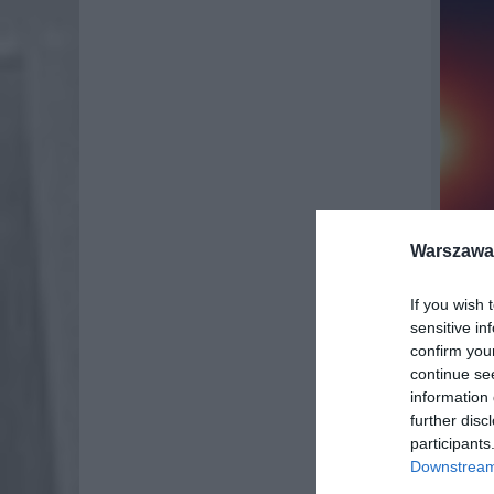
Warszawa 
If you wish 
sensitive in
Fot. O
confirm you
continue se
Ekspert 
information 
handlow
further disc
która do
participants
Downstream 