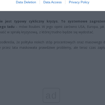
oski wciąż można składać
Data Deletion
Data Access
Privacy Policy
erpnia 2026 12:56
ie jest typowy cykliczny kryzys. To systemowe zagrożen
ego ładu
– mówi Roubini. W jego opinii zarówno USA, Europa, jak 
ść w spiralę kryzysową, z której trudno będzie się wydostać.
podkreśla, że polityka niskich stóp procentowych oraz masowego 
y przez lata maskowała prawdziwe problemy, ale teraz czas zapła
ad