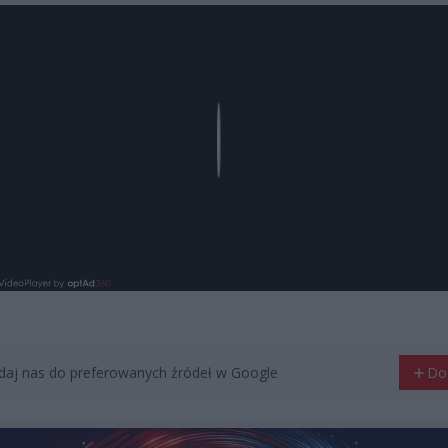
Play
aj nas do preferowanych źródeł w Google
Do