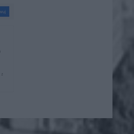
wuj
u
 z