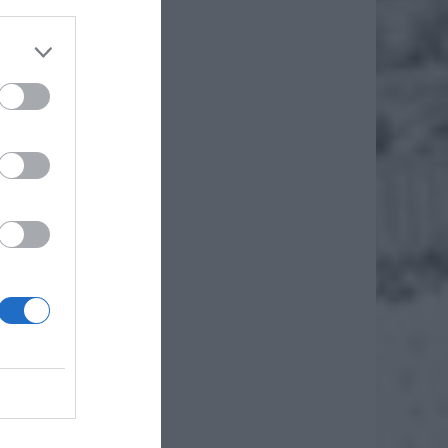
iero
ł.