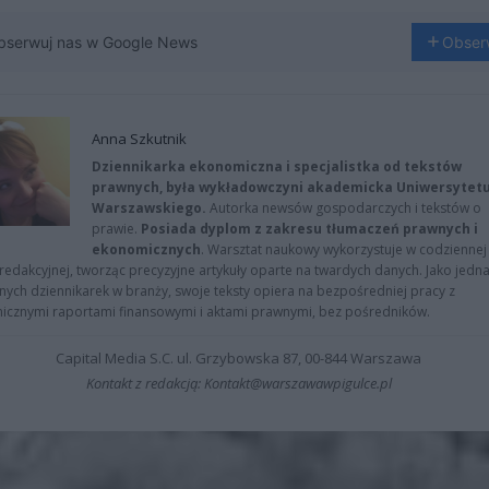
bserwuj nas w Google News
Obser
Anna Szkutnik
Dziennikarka ekonomiczna i specjalistka od tekstów
prawnych, była wykładowczyni akademicka Uniwersytet
Warszawskiego.
Autorka newsów gospodarczych i tekstów o
prawie.
Posiada dyplom z zakresu tłumaczeń prawnych i
ekonomicznych
. Warsztat naukowy wykorzystuje w codziennej
redakcyjnej, tworząc precyzyjne artykuły oparte na twardych danych. Jako jedna
znych dziennikarek w branży, swoje teksty opiera na bezpośredniej pracy z
nicznymi raportami finansowymi i aktami prawnymi, bez pośredników.
Capital Media S.C. ul. Grzybowska 87, 00-844 Warszawa
Kontakt z redakcją: Kontakt@warszawawpigulce.pl