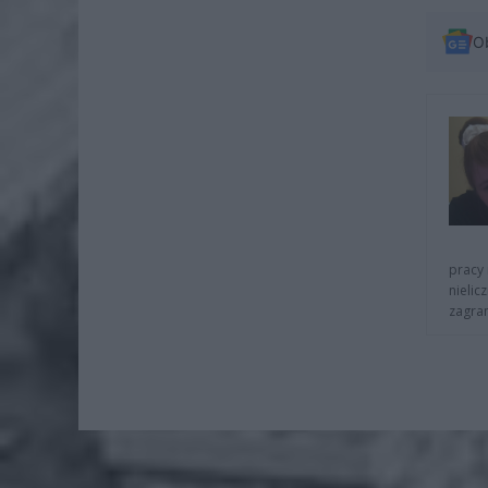
O
pracy 
nielic
zagra