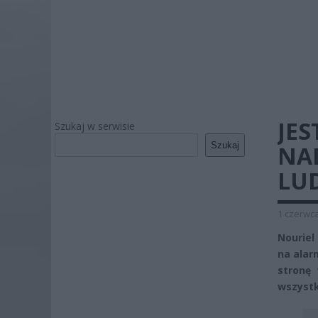
JES
Szukaj w serwisie
Szukaj
NA
LUD
1 czerwca
Nouriel
na alar
stronę 
wszystk