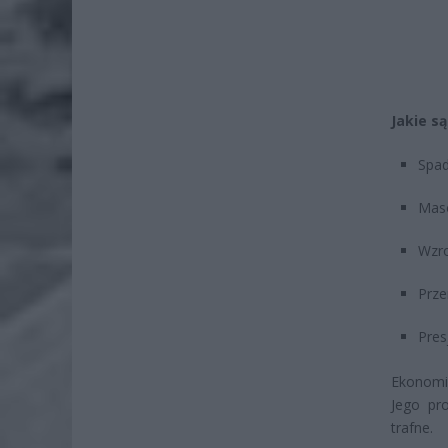
Jakie s
Spad
Mas
Wzro
Prze
Pres
Ekonomi
Jego pro
trafne.