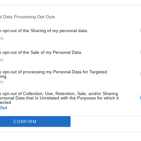
l Data Processing Opt Outs
o opt-out of the Sharing of my personal data.
ad
In
o opt-out of the Sale of my Personal Data.
In
to opt-out of processing my Personal Data for Targeted
ing.
In
o opt-out of Collection, Use, Retention, Sale, and/or Sharing
ersonal Data that Is Unrelated with the Purposes for which it
CZ RÓWNIEŻ:
lected.
Out
l przecenił hit do kuchni. Air fryer tańszy aż o 150 zł, a to dop
czątek
CONFIRM
erpnia 2026 16:06
niądze dla milionów polskich rodzin. ZUS wypłacił już 173 mln z