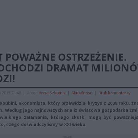
T POWAŻNE OSTRZEŻENIE.
DCHODZI DRAMAT MILION
ZI!
 2025 21:48
|
Autor:
Anna Szkutnik
|
Aktualności
|
Brak komentarzy
 Roubini, ekonomista, który przewidział kryzys z 2008 roku, zn
m. Według jego najnowszych analiz światowa gospodarka zmi
wielkiego załamania, którego skutki mogą być poważniejs
o, czego doświadczyliśmy w XXI wieku.
REKLAMA