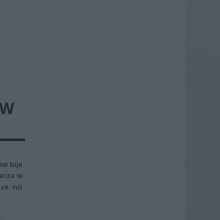
ÓW
ów bije
erza w
ze niż