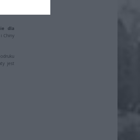
ie dla
i Chiny
dodruku
ty jest