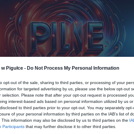
w Pigułce -
Do Not Process My Personal Information
to opt-out of the sale, sharing to third parties, or processing of your per
formation for targeted advertising by us, please use the below opt-out s
braz zaprojektowany przez Warszawa w Pigułce wygenerowany w DAL
r selection. Please note that after your opt-out request is processed y
eing interest-based ads based on personal information utilized by us or
ostrzega, że
narastające zadłużenie, napięcia geopolityczne, ko
disclosed to third parties prior to your opt-out. You may separately opt-
e oraz kryzysy klimatyczne
mogą połączyć się w
„perfekcyjną 
losure of your personal information by third parties on the IAB’s list of
prowadzi do recesji, stagflacji, a nawet poważnych zaburzeń społecz
. This information may also be disclosed by us to third parties on the
IA
Participants
that may further disclose it to other third parties.