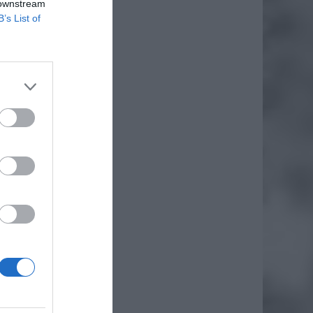
 downstream
B’s List of
daj
iero
ł.