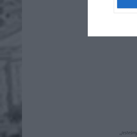
Szefowa 
szantażu
i dodała,
„Jesteśm