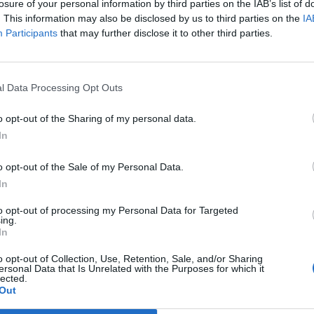
losure of your personal information by third parties on the IAB’s list of
. This information may also be disclosed by us to third parties on the
IA
Participants
that may further disclose it to other third parties.
l Data Processing Opt Outs
aj nas do preferowanych źródeł w Google
Do
o opt-out of the Sharing of my personal data.
In
o opt-out of the Sale of my Personal Data.
In
CZ RÓWNIEŻ:
l przecenił hit do kuchni. Air fryer tańszy aż o 150 zł, a to dop
to opt-out of processing my Personal Data for Targeted
ing.
czątek
In
erpnia 2026 16:06
o opt-out of Collection, Use, Retention, Sale, and/or Sharing
ersonal Data that Is Unrelated with the Purposes for which it
niądze dla milionów polskich rodzin. ZUS wypłacił już 173 mln z
lected.
oski wciąż można składać
Out
erpnia 2026 12:56