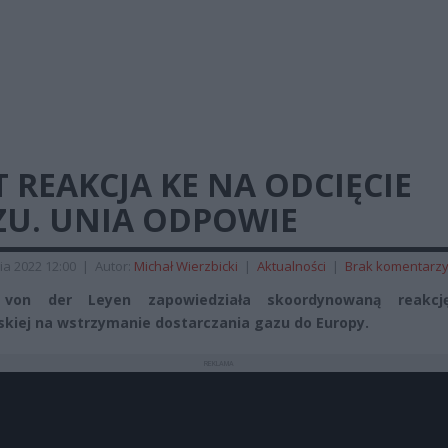
T REAKCJA KE NA ODCIĘCIE
ZU. UNIA ODPOWIE
ia 2022 12:00
|
Autor:
Michał Wierzbicki
|
Aktualności
|
Brak komentarz
 von der Leyen zapowiedziała skoordynowaną reakcj
skiej na wstrzymanie dostarczania gazu do Europy.
REKLAMA