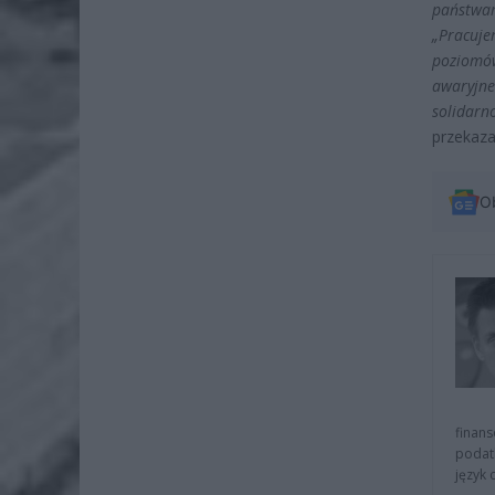
państwa
„Pracuj
poziomó
awaryjne
solidar
przekaza
O
finans
podat
język 