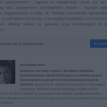
mi członkowskimi”
– napisała w oświadczeniu Ursula von der 
emy nad zapewnieniem alternatywnych dostaw i możliwie najw
w magazynowania w całej UE. Państwa członkowskie wprowadził
 na taki właśnie scenariusz, a my współpracowaliśmy z nimi w koordy
ności. Właśnie odbywa się spotkanie grupy koordynacyjnej ds. g
ła.
bserwuj nas w Google News
Obser
Michał Wierzbicki
Redaktor naczelny serwisu. Absolwent Wydziału
Dziennikarstwa i Nauk Politycznych na Uniwersytecie
Warszawskim z ponad 15-letnim doświadczeniem w
mediach.
Specjalista ds. strategii informacyjnych i komunikacji
kryzysowej. Wieloletni inwestor giełdowy i praktyk rynków
owych. W swoich tekstach łączy warsztat dziennikarski z praktyczną wiedzą o
kach, inwestowaniu i mechanizmach rynkowych, tłumacząc zawiłości ekonomii 
codzienny.