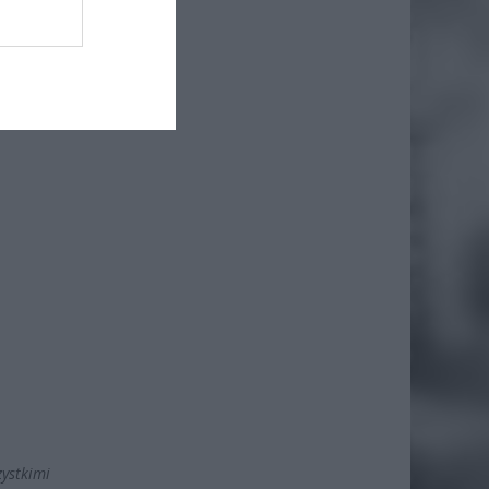
o próba
zalnym”
zystkimi