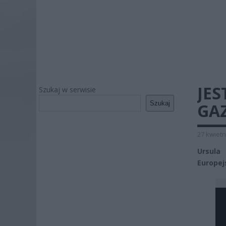
JES
Szukaj w serwisie
Szukaj
GA
27 kwietn
Ursula
Europej