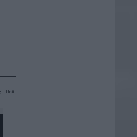
y
ę Unii