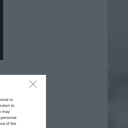
sonal or
ection to
ou may
 personal
out of the