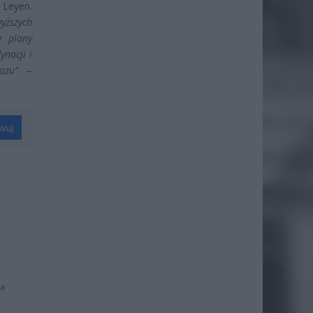
Leyen.
yższych
y plany
nacji i
azu”
–
wuj
na