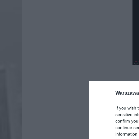
Warszawa 
If you wish 
sensitive in
confirm you
continue se
information 