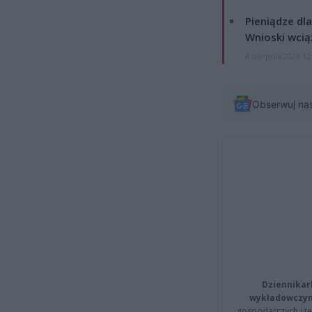
Pieniądze dla
Wnioski wcią
4 sierpnia 2026 12
Obserwuj na
Dziennikar
wykładowczyn
gospodarczych i t