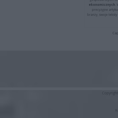
ekonomicznych
.
precyzyjne artyku
branży, swoje tekst
Cap
Copyrigh
K