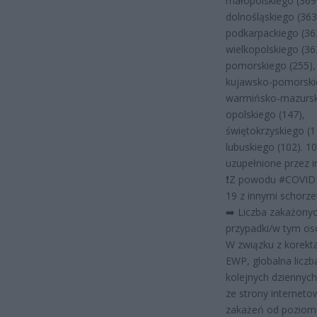
małopolskiego (369
dolnośląskiego (363
podkarpackiego (36
wielkopolskiego (36
pomorskiego (255),
kujawsko-pomorskie
warmińsko-mazursk
opolskiego (147),
świętokrzyskiego (1
lubuskiego (102). 1
uzupełnione przez i
❗️Z powodu #COVID1
19 z innymi schorz
➡️ Liczba zakażony
przypadki/w tym os
W związku z korekt
EWP, globalna licz
kolejnych dziennyc
ze strony interneto
zakażeń od poziom