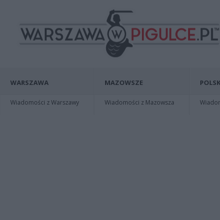
WARSZAWA
MAZOWSZE
POLSK
Wiadomości z Warszawy
Wiadomości z Mazowsza
Wiadomo