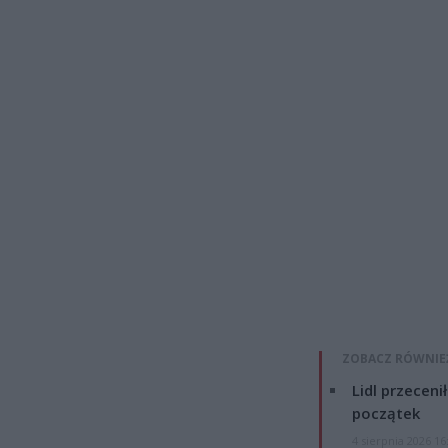
ZOBACZ RÓWNIE
Lidl przeceni
początek
4 sierpnia 2026 16