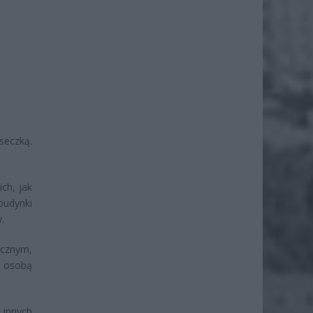
seczką.
ch, jak
 budynki
.
cznym,
ź osobą
 innych