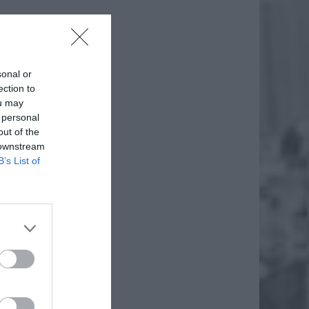
sonal or
ection to
ou may
 personal
out of the
 downstream
daj
B’s List of