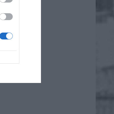
iero
ł.