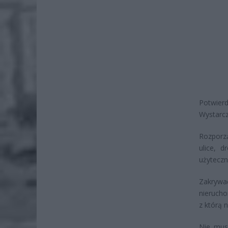
Potwier
Wystarczy
Rozporzą
ulice, d
użyteczno
Zakrywa
nierucho
z którą 
Nie mus