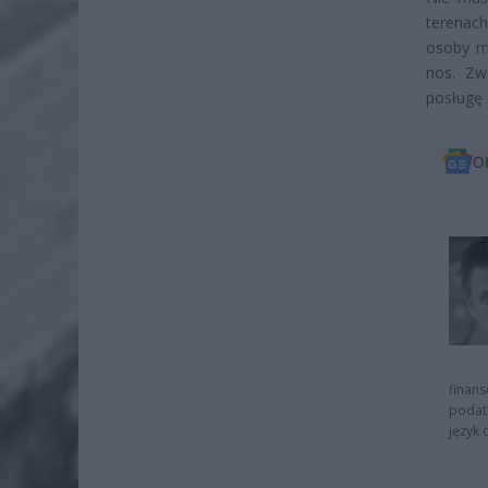
terenach
osoby ma
nos. Zw
posługę i
O
finans
podat
język 