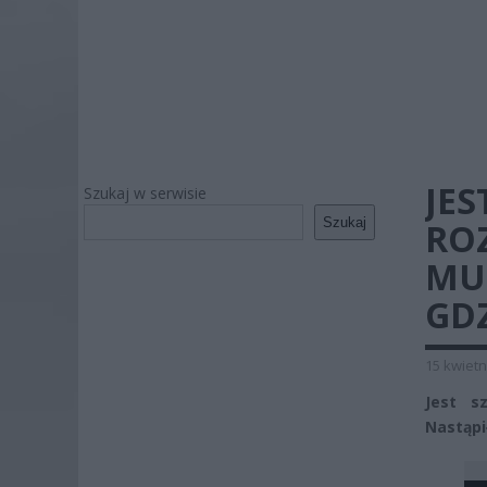
JE
Szukaj w serwisie
Szukaj
RO
MUS
GD
15 kwietn
Jest s
Nastąpi