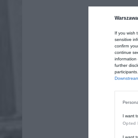
Warszawa 
If you wish 
sensitive in
confirm you
continue se
information 
further disc
Dod
participants
Downstream 
Persona
I want t
Opted 
I want t