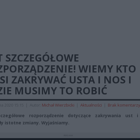
ST SZCZEGÓŁOWE
ZPORZĄDZENIE! WIEMY KTO
I ZAKRYWAĆ USTA I NOS I
ZIE MUSIMY TO ROBIĆ
ia 2020 15:15
|
Autor:
Michał Wierzbicki
|
Aktualności
|
Brak komentarz
zczegółowe rozporządzenie dotyczące zakrywania ust i
ły istotne zmiany. Wyjaśniamy.
REKLAMA