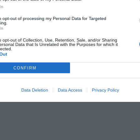
In
to opt-out of processing my Personal Data for Targeted
ing.
In
CZ RÓWNIEŻ:
o opt-out of Collection, Use, Retention, Sale, and/or Sharing
ersonal Data that Is Unrelated with the Purposes for which it
l przecenił hit do kuchni. Air fryer tańszy aż o 150 zł, a to dop
lected.
Out
czątek
erpnia 2026 16:06
CONFIRM
niądze dla milionów polskich rodzin. ZUS wypłacił już 173 mln z
oski wciąż można składać
Data Deletion
Data Access
Privacy Policy
erpnia 2026 12:56