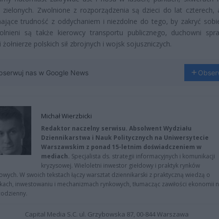
 zielonych. Zwolnione z rozporządzenia są dzieci do lat czterech, 
jące trudność z oddychaniem i niezdolne do tego, by zakryć sobie
olnieni są także kierowcy transportu publicznego, duchowni spr
 żołnierze polskich sił zbrojnych i wojsk sojuszniczych.
bserwuj nas w Google News
Obser
Michał Wierzbicki
Redaktor naczelny serwisu. Absolwent Wydziału
Dziennikarstwa i Nauk Politycznych na Uniwersytecie
Warszawskim z ponad 15-letnim doświadczeniem w
mediach.
Specjalista ds. strategii informacyjnych i komunikacji
kryzysowej. Wieloletni inwestor giełdowy i praktyk rynków
owych. W swoich tekstach łączy warsztat dziennikarski z praktyczną wiedzą o
kach, inwestowaniu i mechanizmach rynkowych, tłumacząc zawiłości ekonomii 
codzienny.
Capital Media S.C. ul. Grzybowska 87, 00-844 Warszawa