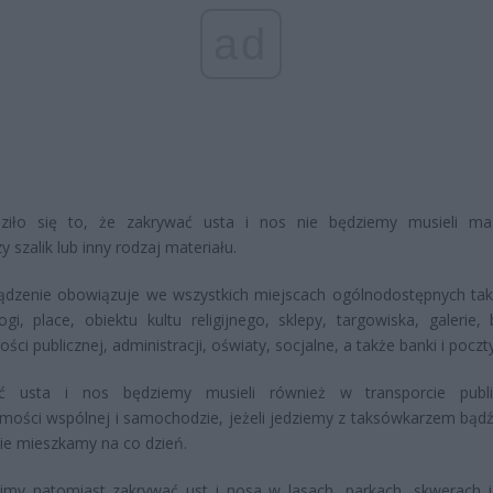
ad
dziło się to, że zakrywać usta i nos nie będziemy musieli ma
 szalik lub inny rodzaj materiału.
dzenie obowiązuje we wszystkich miejscach ogólnodostępnych taki
rogi, place, obiektu kultu religijnego, sklepy, targowiska, galerie,
ści publicznej, administracji, oświaty, socjalne, a także banki i poczty
ć usta i nos będziemy musieli również w transporcie publi
mości wspólnej i samochodzie, jeżeli jedziemy z taksówkarzem bąd
nie mieszkamy na co dzień.
imy natomiast zakrywać ust i nosa w lasach, parkach, skwerach i