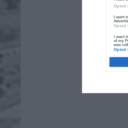
Opted 
I want 
Advertis
Opted 
ZOBA
I want t
of my P
Lid
was col
Opted 
po
4 si
Pie
Wni
4 si