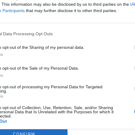
. This information may also be disclosed by us to third parties on the
IA
Participants
that may further disclose it to other third parties.
l Data Processing Opt Outs
o opt-out of the Sharing of my personal data.
aj nas do preferowanych źródeł w Google
Do
In
o opt-out of the Sale of my Personal Data.
In
to opt-out of processing my Personal Data for Targeted
ł się pierwszy proces w sprawie rosyjskiego żołnierza, który zabił
ing.
In
go ukraińskiego cywila. Wadim Szyszymarin zastrzelił 62-letniego
dra Szelipowa, mieszkańca wsi Czupachiwka w obwodzie sumskim na
o opt-out of Collection, Use, Retention, Sale, and/or Sharing
Ukrainy.
ersonal Data that Is Unrelated with the Purposes for which it
lected.
Out
CZ RÓWNIEŻ:
CONFIRM