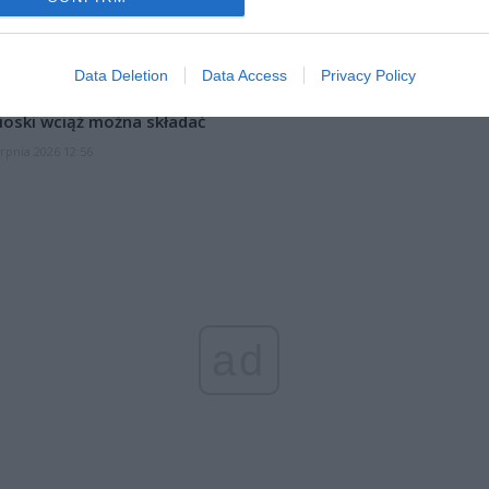
l przecenił hit do kuchni. Air fryer tańszy aż o 150 zł, a to dop
czątek
erpnia 2026 16:06
Data Deletion
Data Access
Privacy Policy
niądze dla milionów polskich rodzin. ZUS wypłacił już 173 mln z
oski wciąż można składać
erpnia 2026 12:56
ad