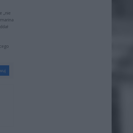
e „nie
zymarina
oddał
ącego
wuj