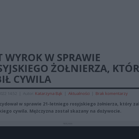
ST WYROK W SPRAWIE
YJSKIEGO ŻOŁNIERZA, KTÓ
IŁ CYWILA
022 14:52
|
Autor:
Katarzyna Bąk
|
Aktualności
|
Brak komentarzy
cydował w sprawie 21-letniego rosyjskiego żołnierza, który za
kiego cywila. Mężczyzna został skazany na dożywocie.
REKLAMA