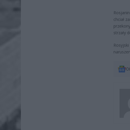
Rosjanin
chciał z
przekony
strzały 
Rosyjski
naruszen
O