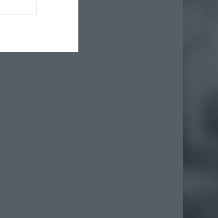
iero
ł.