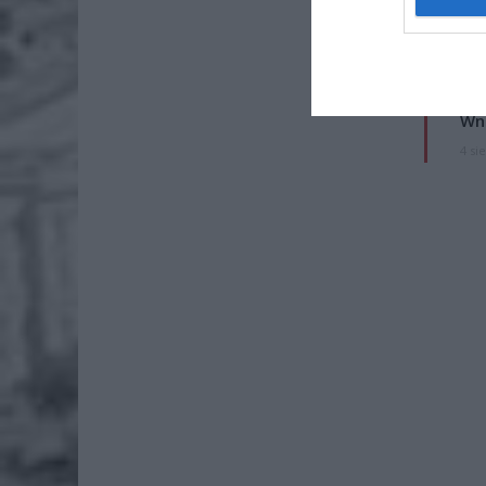
Lid
po
4 si
Pie
Wni
4 si