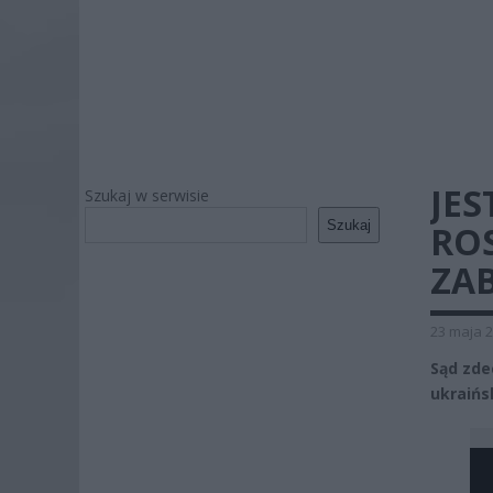
JE
Szukaj w serwisie
Szukaj
ROS
ZAB
23 maja 2
Sąd zde
ukraińs