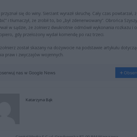
 przyznał się do winy. Sierżant wyraził skruchę. Cały czas powtarzał, ż
abić” i tłumaczył, że zrobił to, bo „był zdenerwowany”. Obrońca Szys
wał w sądzie, że żołnierz dwukrotnie odmówił wykonania rozkazu i 
dopiero, gdy przełożony wydał komendę po raz trzeci.
 żołnierz został skazany na dożywocie na podstawie artykułu dotycz
ia praw i zwyczajów wojennych.
bserwuj nas w Google News
Obser
Katarzyna Bąk
Capital Media S.C. ul. Grzybowska 87, 00-844 Warszawa