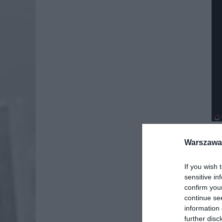
Warszawa 
If you wish 
sensitive in
confirm you
continue se
information 
further disc