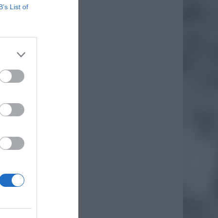
B’s List of
daj