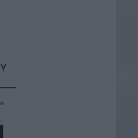
RY
bił