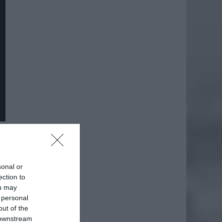
sonal or
ection to
ou may
 personal
out of the
 downstream