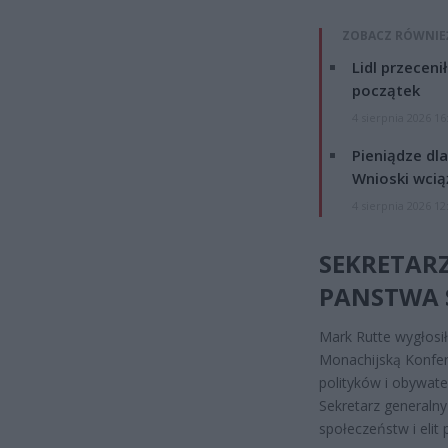
ZOBACZ RÓWNIE
Lidl przeceni
początek
4 sierpnia 2026 16
Pieniądze dla
Wnioski wcią
4 sierpnia 2026 12
SEKRETAR
PANSTWA 
Mark Rutte wygłosi
Monachijską Konfere
polityków i obywate
Sekretarz generalny
społeczeństw i elit 