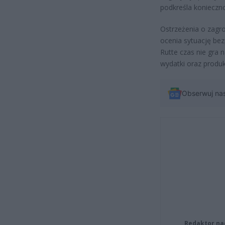
podkreśla konieczn
Ostrzeżenia o zagro
ocenia sytuację be
Rutte czas nie gra
wydatki oraz produk
Obserwuj na
Redaktor na