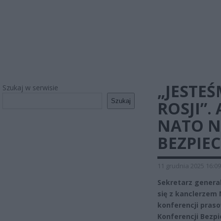
„JESTE
Szukaj w serwisie
Szukaj
ROSJI”
NATO N
BEZPIE
11 grudnia 2025 16:09
Sekretarz general
się z kanclerzem
konferencji pras
Konferencji Bezp