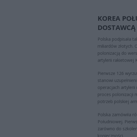
KOREA PO
DOSTAWCĄ
Polska podpisała t
miliardów złotych.
polonizacją do wer
artylerii rakietowe
Pierwsze 126 wyrzu
stanowi uzupełnien
operacjach artyleri
proces polonizacji
potrzeb polskiej arm
Polska zamówiła ró
Południowej. Pierws
zarówno do szkoleni
konieczności.