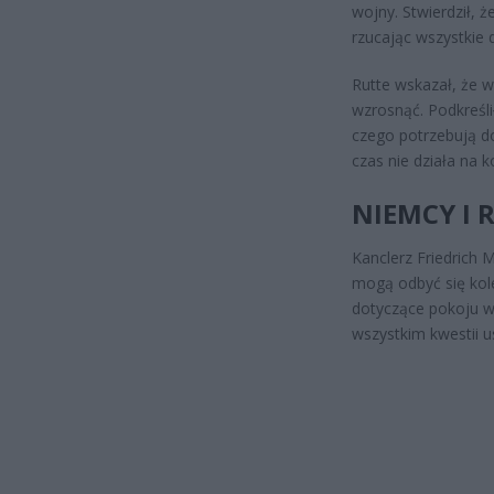
wojny. Stwierdził,
rzucając wszystkie 
Rutte wskazał, że 
wzrosnąć. Podkreśl
czego potrzebują d
czas nie działa na k
NIEMCY I 
Kanclerz Friedrich
mogą odbyć się kol
dotyczące pokoju w
wszystkim kwestii u