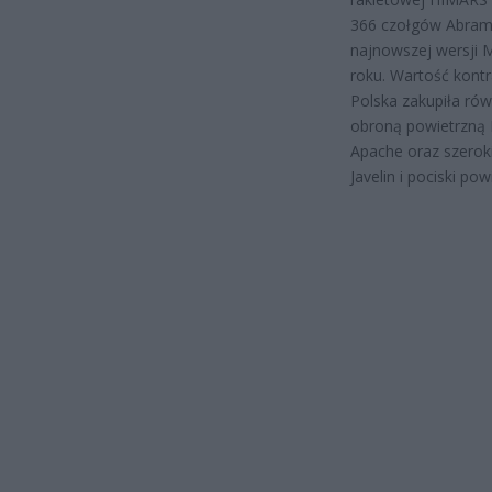
366 czołgów Abram
najnowszej wersji 
roku. Wartość kontr
Polska zakupiła ró
obroną powietrzną 
Apache oraz szeroki
Javelin i pociski p