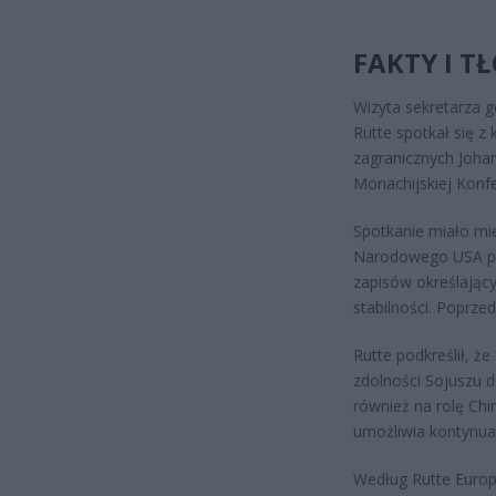
FAKTY I T
Wizyta sekretarza g
Rutte spotkał się 
zagranicznych Joha
Monachijskiej Konfe
Spotkanie miało mi
Narodowego USA pr
zapisów określając
stabilności. Poprzed
Rutte podkreślił, że
zdolności Sojuszu 
również na rolę Chin
umożliwia kontynua
Według Rutte Europa