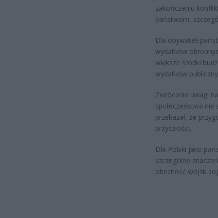
zakończeniu konflik
państwom, szczegó
Dla obywateli pańs
wydatków obronnych
większe środki bud
wydatków publiczny
Zwrócenie uwagi n
społeczeństwa nie 
przekazał, że przy
przyszłości.
Dla Polski jako pań
szczególne znacze
obecność wojsk soju