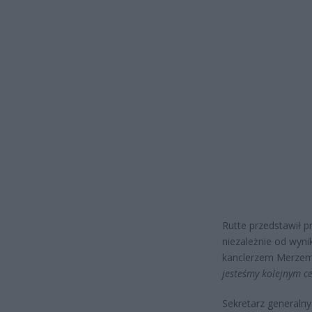
Rutte przedstawił p
niezależnie od wyni
kanclerzem Merzem
jesteśmy kolejnym ce
Sekretarz generaln