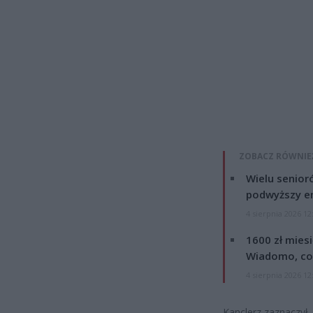
ZOBACZ RÓWNIE
Wielu senior
podwyższy e
4 sierpnia 2026 12
1600 zł mies
Wiadomo, co
4 sierpnia 2026 12
Kanclerz zaznaczył