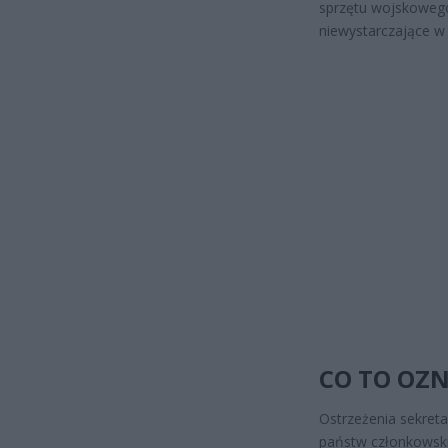
sprzętu wojskowego
niewystarczające w 
CO TO OZN
Ostrzeżenia sekret
państw członkowskic