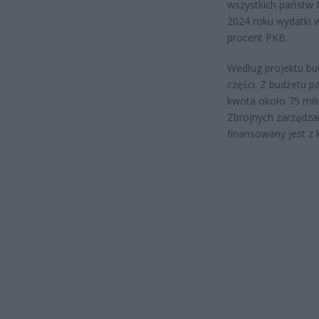
wszystkich państw 
2024 roku wydatki w
procent PKB.
Według projektu bud
części. Z budżetu p
kwota około 75 mil
Zbrojnych zarządz
finansowany jest z 