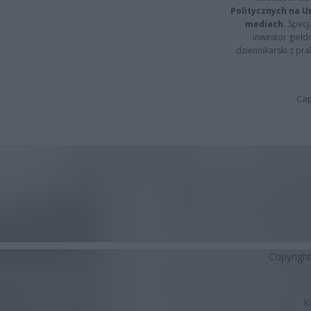
Politycznych na 
mediach.
Specja
inwestor giełd
dziennikarski z pr
Cap
Copyrigh
K