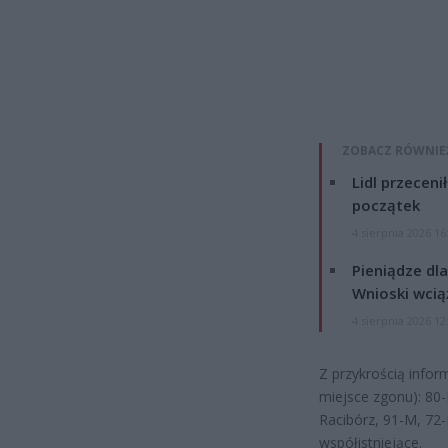
ZOBACZ RÓWNIE
Lidl przeceni
początek
4 sierpnia 2026 16
Pieniądze dla
Wnioski wcią
4 sierpnia 2026 12
Z przykrością info
miejsce zgonu): 80-
Racibórz, 91-M, 72
współistniejące.