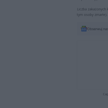
Liczba zakażonych 
tym osoby zmarłe).
Obserwuj na
Cap