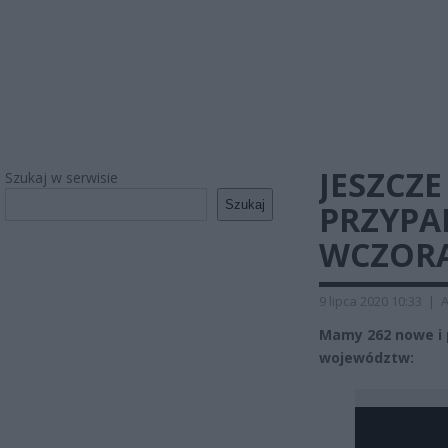
JESZCZ
Szukaj w serwisie
Szukaj
PRZYPA
WCZORA
9 lipca 2020 10:33
|
A
Mamy 262 nowe i 
województw: