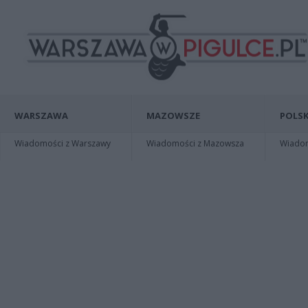
WARSZAWA
MAZOWSZE
POLSK
Wiadomości z Warszawy
Wiadomości z Mazowsza
Wiadomo