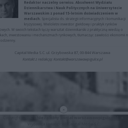
Redaktor naczelny serwisu. Absolwent Wydziału
Dziennikarstwa i Nauk Politycznych na Uniwersytecie
Warszawskim z ponad 15-letnim doświadczeniem w
mediach.
Specjalista ds. strategii informacyjnych i komunikacji
kryzysowej. Wieloletni inwestor giełdowy i praktyk rynków
owych. W swoich tekstach łączy warsztat dziennikarski z praktyczną wiedzą o
kach, inwestowaniu i mechanizmach rynkowych, tłumacząc zawiłości ekonomii 
codzienny.
Capital Media S.C. ul. Grzybowska 87, 00-844 Warszawa
Kontakt z redakcją: Kontakt@warszawawpigulce.pl
Copyright © 2026
Niezależny portal warszawawpigulce.pl
∗
Wydawca i właściciel: Capital Media S.C.