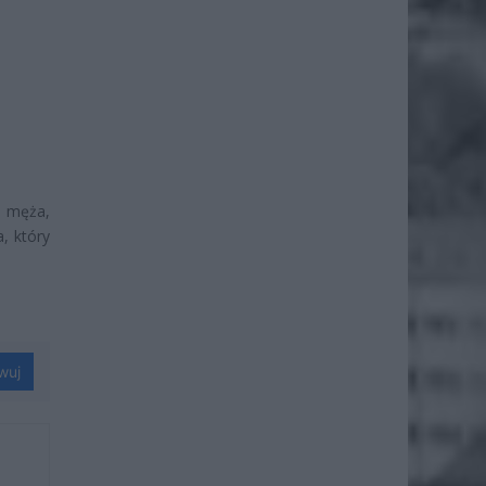
u męża,
, który
wuj