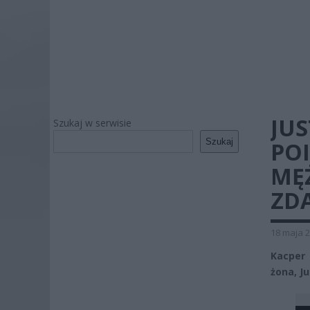
JU
Szukaj w serwisie
Szukaj
PO
MĘ
ZD
18 maja 2
Kacper 
żona, J