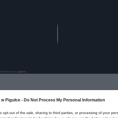
Play
aj nas do preferowanych źródeł w Google
Do
w Pigułce -
Do Not Process My Personal Information
to opt-out of the sale, sharing to third parties, or processing of your per