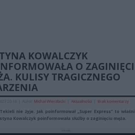
STYNA KOWALCZYK
INFORMOWAŁA O ZAGINIĘC
ŻA. KULISY TRAGICZNEGO
ARZENIA
023 20:18
|
Autor:
Michał Wierzbicki
|
Aktualności
|
Brak komentarzy
Tekieli nie żyje. Jak poinformował „Super Express” to właśn
ustyna Kowalczyk poinformowała służby o zaginięciu męża.
REKLAMA