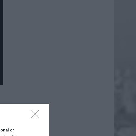
daj
sonal or