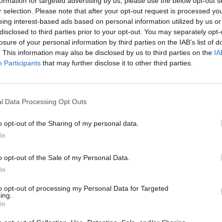
formation for targeted advertising by us, please use the below opt-out s
r selection. Please note that after your opt-out request is processed y
eing interest-based ads based on personal information utilized by us or
disclosed to third parties prior to your opt-out. You may separately opt-
losure of your personal information by third parties on the IAB’s list of
. This information may also be disclosed by us to third parties on the
IA
Participants
that may further disclose it to other third parties.
l Data Processing Opt Outs
o opt-out of the Sharing of my personal data.
In
o opt-out of the Sale of my Personal Data.
In
to opt-out of processing my Personal Data for Targeted
ing.
twa Tor Atle Kleven from Trondheim, Norway – Justyna Kowalczyk: W
In
S World Cup Cross-country skiing 2009Uploaded by EnemyOfTheState