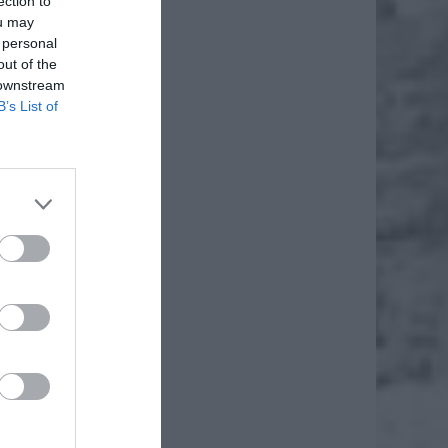
ection to
ou may
 personal
out of the
 downstream
B’s List of
inner
, CC