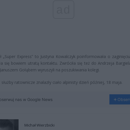
ad
ł „Super Express” to Justyna Kowalczyk poinformowała o zaginięci
ła się bowiem utratą kontaktu. Zwróciła się też do Andrzeja Bargiela
Januszem Gołąbem wyruszyli na poszukiwania kolegi.
 służby ratownicze znalazły ciało alpinisty dzień później, 18 maja.
bserwuj nas w Google News
Obser
Michał Wierzbicki