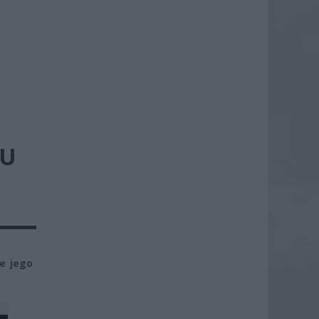
IU
ie jego