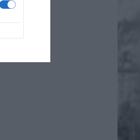
ormacji
ż.