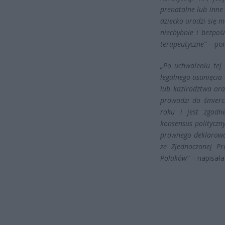
prenatalne lub inne
dziecko urodzi się 
niechybnie i bezpoś
terapeutyczne”
– poi
„Po uchwaleniu tej
legalnego usunięcia
lub kazirodztwa ora
prowadzi do śmierc
roku i jest zgodne
konsensus polityczn
prawnego deklarowal
ze Zjednoczonej Pr
Polaków”
– napisała