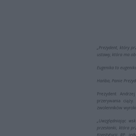
„Prezydent, który pr
ustawy, która ma ob
Eugenika to eugenika
Hańba, Panie Prezyd
Prezydent Andrze
przerywania ciąży
zwolenników wyroku
„Uwzględniając wsk
przesłanki, która p
Konstytucji RP, je