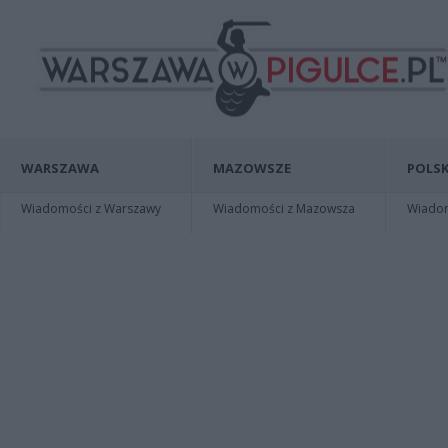
WARSZAWA
MAZOWSZE
POLSK
Wiadomości z Warszawy
Wiadomości z Mazowsza
Wiadomo