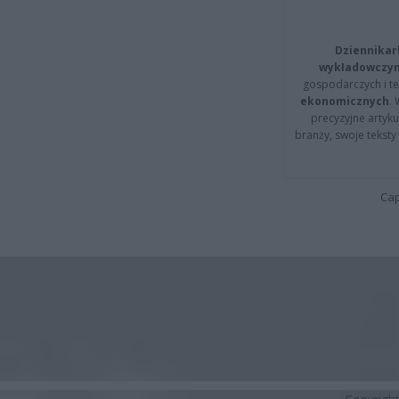
Dziennikar
wykładowczyn
gospodarczych i t
ekonomicznych
.
precyzyjne artyku
branży, swoje tekst
Cap