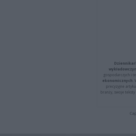
Dziennikar
wykładowczyn
gospodarczych i t
ekonomicznych
.
precyzyjne artyku
branży, swoje tekst
Cap