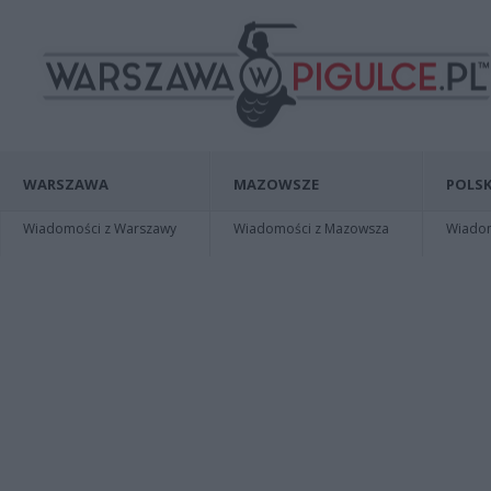
WARSZAWA
MAZOWSZE
POLSK
Wiadomości z Warszawy
Wiadomości z Mazowsza
Wiadomo