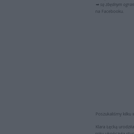
➡
są zbędnym ogran
na Facebooku.
Poszukaliśmy kilku i
Klara Łęcką urodził
roku ukończyła stu