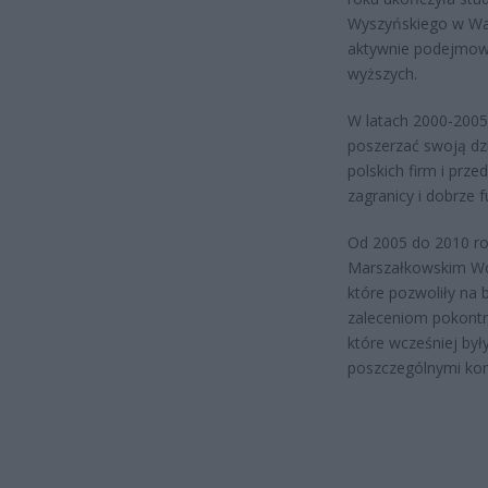
Wyszyńs
kiego w Wa
aktywnie podejmował
wyższych.
W latach 2000-2005 
poszerzać swoją dzi
polskich firm i prz
zagranicy i dobrze f
Od 2005 do 2010 rok
Marszałkowskim Wo
które pozwoliły na 
zaleceniom pokont
które wcześniej był
poszczególnymi ko