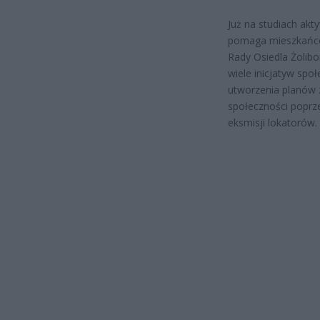
Już na studiach ak
pomaga mieszkańco
Rady Osiedla Żolibo
wiele inicjatyw spo
utworzenia planów 
społeczności poprz
eksmisji lokatorów.