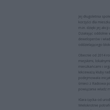
Jej długoletnia spo
korzyści dla mieszka
m.in. dzięki jej ak
Działając oddolnie
deweloperów i władz
oddzielającego blok
Obecnie od 2014 rok
miejskimi, lokalny
mieszkańcami i org
lekceważą kluby ra
podejmowała inicja
śmieci z Radiowa p
powiązania władz mi
Klara Łęcka od urod
Wielokrotnie potrafi