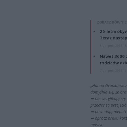
ZOBACZ RÓWNIE
26-letni obyw
Teraz nastąp
8 sierpnia 2026 15
Nawet 3600 z
rodziców dzie
7 sierpnia 2026 19
„Hanna Gronkiewicz-
domyśliła się, że br
➡
nie weryfikują czy
przecież są przejśció
➡
powodują niepotrz
➡
oprócz braku korz
maszyn