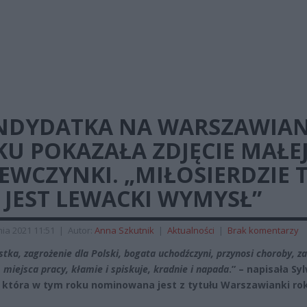
NDYDATKA NA WARSZAWIA
U POKAZAŁA ZDJĘCIE MAŁE
EWCZYNKI. „MIŁOSIERDZIE 
 JEST LEWACKI WYMYSŁ”
ia 2021 11:51
|
Autor:
Anna Szkutnik
|
Aktualności
|
Brak komentarzy
stka, zagrożenie dla Polski, bogata uchodźczyni, przynosi choroby, z
miejsca pracy, kłamie i spiskuje, kradnie i napada
.” – napisała Sy
 która w tym roku nominowana jest z tytułu Warszawianki ro