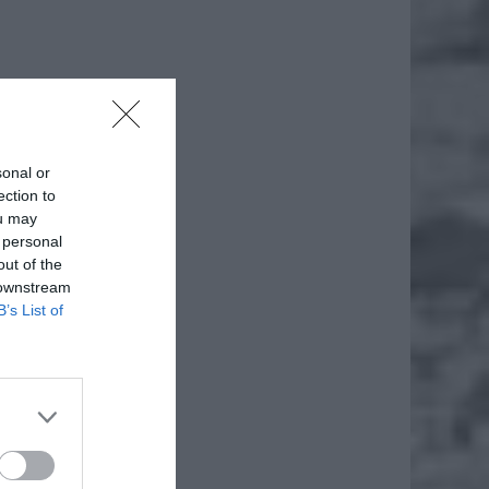
sonal or
ection to
ou may
 personal
out of the
 downstream
B’s List of