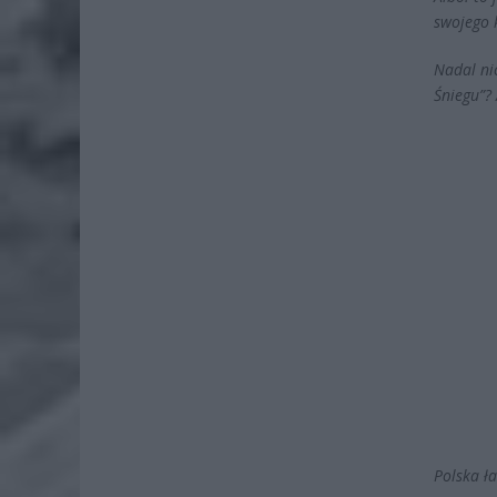
swojego 
Nadal ni
Śniegu”? 
Polska ł