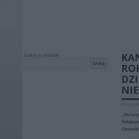
KA
Szukaj w serwisie
Szukaj
ROK
DZI
NIE
30 wrześn
„
Terrory
Polakom 
Chutnik