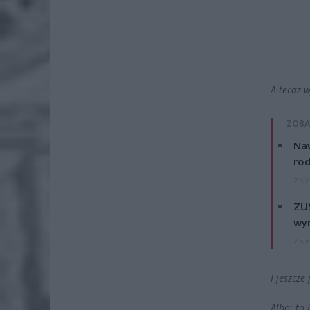
A teraz 
ZOBA
Naw
rod
7 si
ZUS
wyn
7 si
I jeszcz
Albo: to 