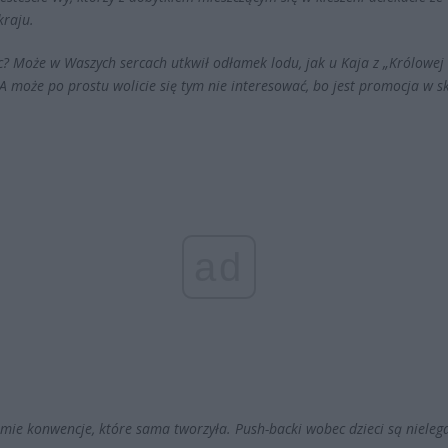
kraju.
c? Może w Waszych sercach utkwił odłamek lodu, jak u Kaja z „Królowej
A może po prostu wolicie się tym nie interesować, bo jest promocja w s
ad
amie konwencje, które sama tworzyła. Push-backi wobec dzieci są nieleg