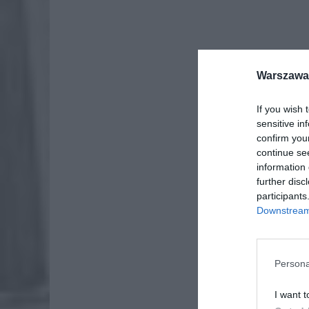
Warszawa 
If you wish 
sensitive in
confirm you
continue se
information 
further disc
participants
Downstream 
Persona
I want t