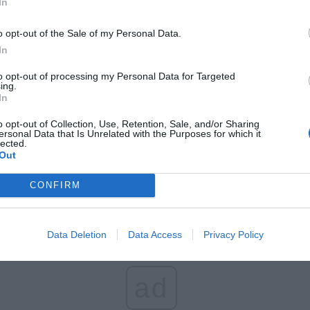
In
o opt-out of the Sale of my Personal Data.
In
to opt-out of processing my Personal Data for Targeted
ing.
In
ynka ze zdjęcia została wypchnięta z terytorium naszego kraju. Możecie
o opt-out of Collection, Use, Retention, Sale, and/or Sharing
ć to „wojną hybrydową”, białoruskim spiskiem i „racjonalną polityką
ersonal Data that Is Unrelated with the Purposes for which it
lected.
ą”. „A co, jak zaraz będą ich miliony?”, „jak taka mądra jesteś, to weź 
Out
h ludzi”.
CONFIRM
Data Deletion
Data Access
Privacy Policy
ad