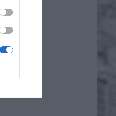
 sobie
do