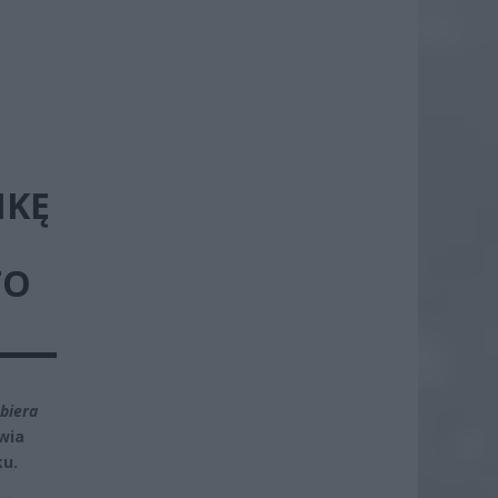
NKĘ
J
TO
abiera
lwia
ku.