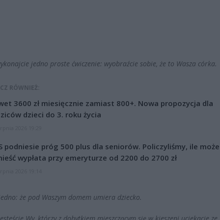
wykonajcie jedno proste ćwiczenie: wyobraźcie sobie, że to Wasza córka.
CZ RÓWNIEŻ:
et 3600 zł miesięcznie zamiast 800+. Nowa propozycja dla
ziców dzieci do 3. roku życia
erpnia 2026 19:29
 podniesie próg 500 plus dla seniorów. Policzyliśmy, ile może
ieść wypłata przy emeryturze od 2200 do 2700 zł
erpnia 2026 19:14
e jedno: że pod Waszym domem umiera dziecko.
jesteście Wy, którzy z dobytkiem mieszczącym się w kieszeni uciekacie ze