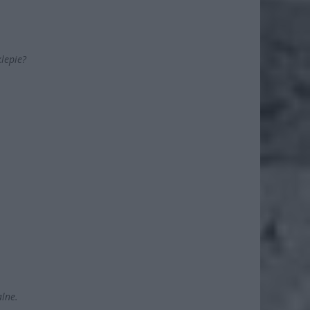
klepie?
alne.