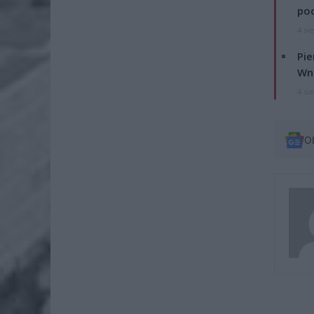
po
4 si
Pie
Wni
4 si
O