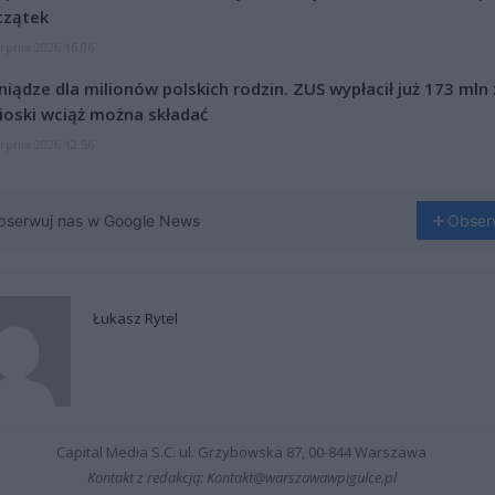
czątek
erpnia 2026 16:06
niądze dla milionów polskich rodzin. ZUS wypłacił już 173 mln z
oski wciąż można składać
erpnia 2026 12:56
bserwuj nas w Google News
Obser
Łukasz Rytel
Capital Media S.C. ul. Grzybowska 87, 00-844 Warszawa
Kontakt z redakcją: Kontakt@warszawawpigulce.pl