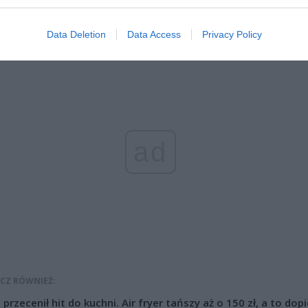
ane są dwa pasy ruchu. Korek ma już ponad 16 kilometrów!
Data Deletion
Data Access
Privacy Policy
ad
CZ RÓWNIEŻ:
l przecenił hit do kuchni. Air fryer tańszy aż o 150 zł, a to dop