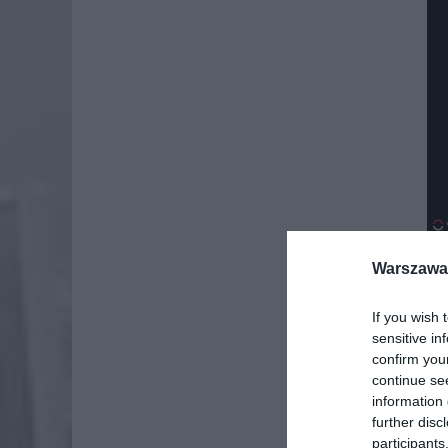
Warszawa 
If you wish 
sensitive in
confirm you
continue se
information 
further disc
participants