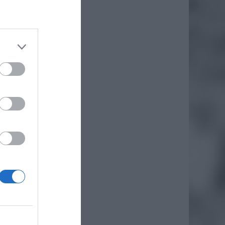
daj
awa w