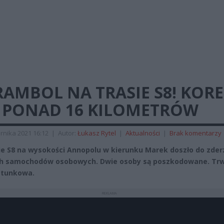
AMBOL NA TRASIE S8! KOR
 PONAD 16 KILOMETRÓW
rnika 2021 16:12
|
Autor:
Łukasz Rytel
|
Aktualności
|
Brak komentarzy
ie S8 na wysokości Annopolu w kierunku Marek doszło do zder
ch samochodów osobowych. Dwie osoby są poszkodowane. Tr
atunkowa.
REKLAMA