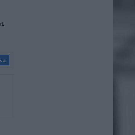
ł.
wuj