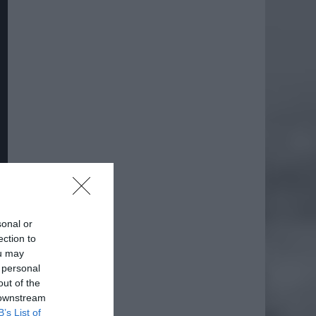
sonal or
ection to
ou may
 personal
out of the
 downstream
B’s List of