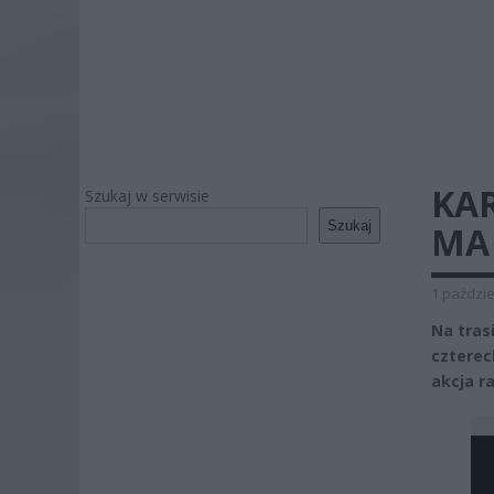
KAR
Szukaj w serwisie
Szukaj
MA
1 paździe
Na tras
cztere
akcja r