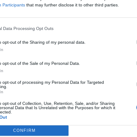
Participants
that may further disclose it to other third parties.
l Data Processing Opt Outs
o opt-out of the Sharing of my personal data.
In
aj nas do preferowanych źródeł w Google
Do
o opt-out of the Sale of my Personal Data.
In
to opt-out of processing my Personal Data for Targeted
ing.
In
o opt-out of Collection, Use, Retention, Sale, and/or Sharing
ersonal Data that Is Unrelated with the Purposes for which it
lected.
Out
ukasz/ Warszawa w
Fot. Łukasz/ Warszawa w
Fot. Łukasz/ Warsz
Pigułce
Pigułce
Pigułce
CONFIRM
cu pracuje straż pożarna, policja oraz ZRM.