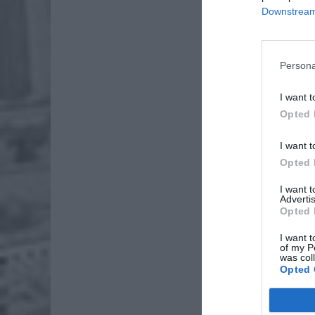
Downstream 
Persona
I want t
Opted 
Dod
I want t
Opted 
I want 
Advertis
Opted 
I want t
of my P
was col
Opted 
Fot. Ł
Na miejs