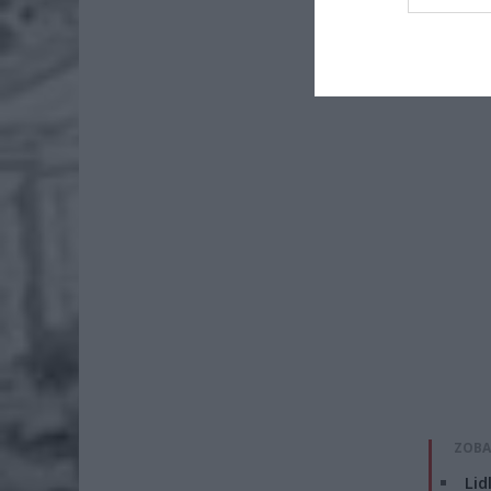
Zablokow
ZOBA
Lid