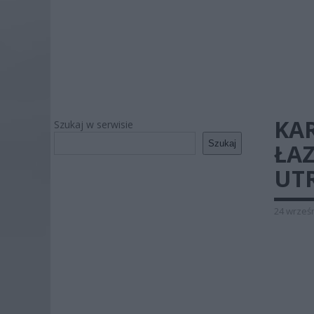
KA
Szukaj w serwisie
Szukaj
ŁA
UT
24 wrześn