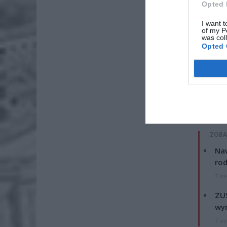
Opted 
Dod
I want t
of my P
was col
Opted 
ZOBA
Naw
rod
7 si
ZUS
wyn
7 si