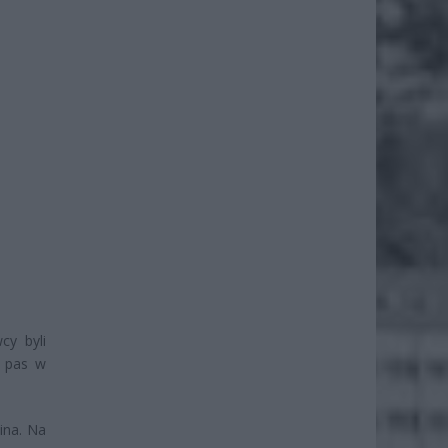
cy byli
y pas w
ina. Na