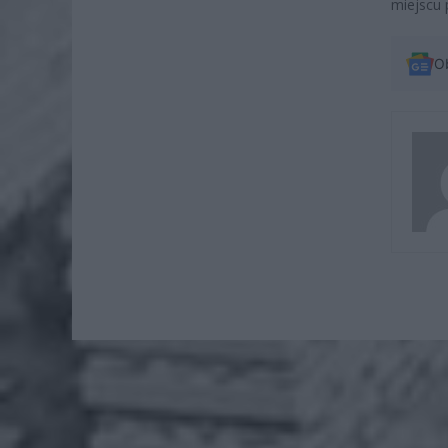
miejscu p
O