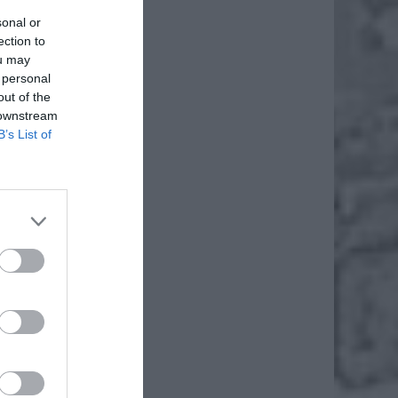
sonal or
ection to
ou may
 personal
out of the
 downstream
B’s List of