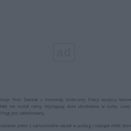
ad
rmuje Piotr Świstak z Komendy Stołecznej Policji wszyscy kierow
 Nikt nie został ranny. Występują duże utrudnienia w ruchu. Lew
 Pragi jest zablokowany.
odobnie jeden z samochodów wpadł w poślizg i nastąpił efekt dom