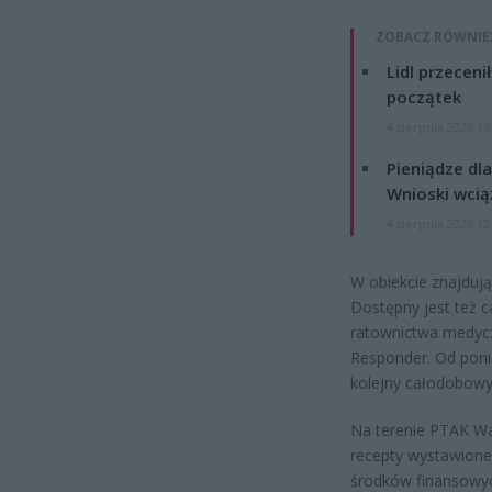
ZOBACZ RÓWNIE
Lidl przeceni
początek
4 sierpnia 2026 16
Pieniądze dla
Wnioski wcią
4 sierpnia 2026 12
W obiekcie znajdują
Dostępny jest też 
ratownictwa medycz
Responder. Od poni
kolejny całodobowy
Na terenie PTAK Wa
recepty wystawione 
środków finansowyc