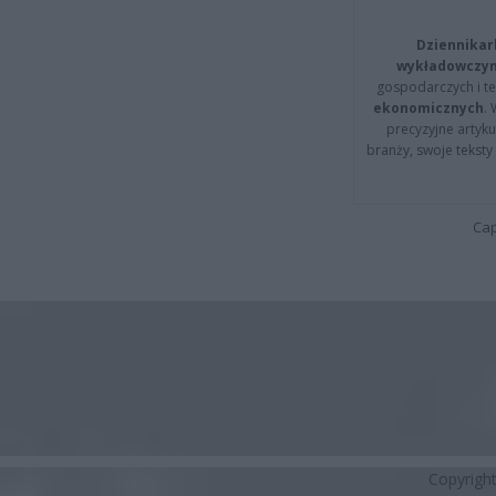
Dziennikar
wykładowczyn
gospodarczych i t
ekonomicznych
.
precyzyjne artyku
branży, swoje tekst
Cap
Copyrigh