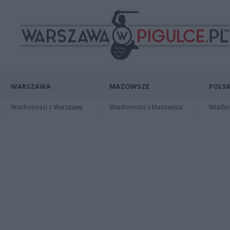
WARSZAWA
MAZOWSZE
POLSK
Wiadomości z Warszawy
Wiadomości z Mazowsza
Wiadomo