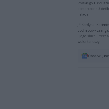
Polskiego Funduszu
dostarczone 3 defi
halach.
JE Kardynał Kazimie
podmiotów zaanga
i jego służb, Preze
wolontariuszy.
Obserwuj na