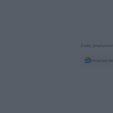
Źródło: forsal.pl/wa
Obserwuj na