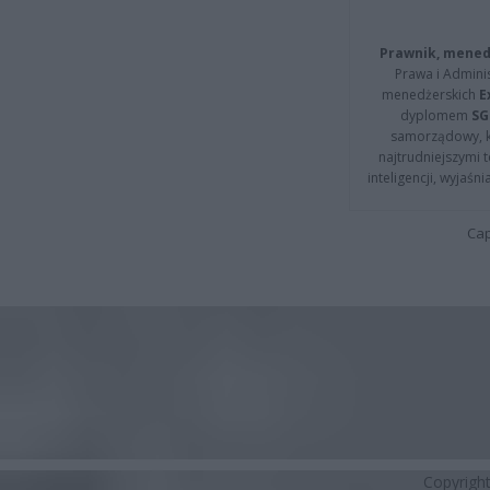
Prawnik, menedż
Prawa i Adminis
menedżerskich
E
dyplomem
SG
samorządowy, kt
najtrudniejszymi t
inteligencji, wyjaś
Cap
Copyrigh