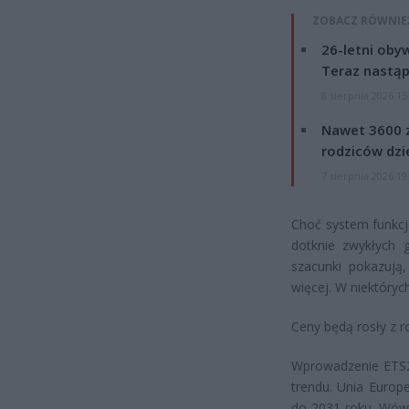
ZOBACZ RÓWNIE
26-letni obyw
Teraz nastąp
8 sierpnia 2026 15
Nawet 3600 z
rodziców dzie
7 sierpnia 2026 19
Choć system funkcjo
dotknie zwykłych 
szacunki pokazują
więcej. W niektóry
Ceny będą rosły z r
Wprowadzenie ETS2 
trendu. Unia Europ
do 2031 roku. Wówc