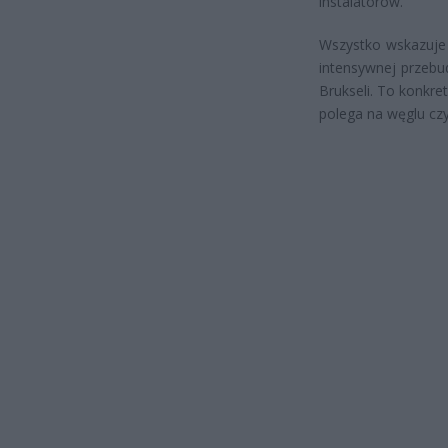
instalatorów.
Wszystko wskazuje
intensywnej przebu
Brukseli. To konkre
polega na węglu czy