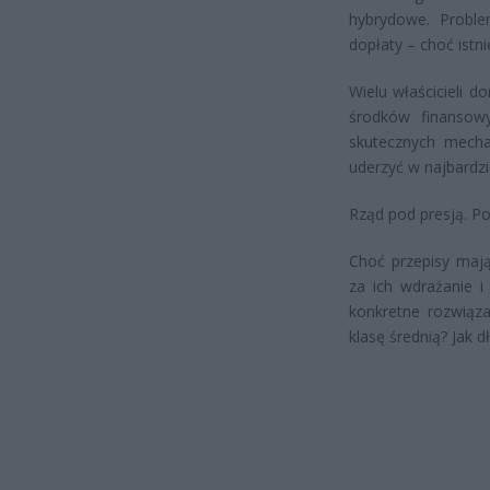
hybrydowe. Probl
dopłaty – choć istn
Wielu właścicieli 
środków finansowy
skutecznych mecha
uderzyć w najbardzi
Rząd pod presją. Po
Choć przepisy mają
za ich wdrażanie i
konkretne rozwiąz
klasę średnią? Jak 