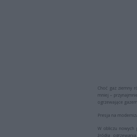
Choć gaz ziemny ró
mniej – przynajmnie
ogrzewające gazem 
Presja na moderniza
W obliczu nowych p
źródła ogrzewania