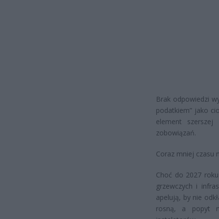
Brak odpowiedzi wy
podatkiem” jako ci
element szerszej p
zobowiązań.
Coraz mniej czasu n
Choć do 2027 roku 
grzewczych i infras
apelują, by nie odk
rosną, a popyt n