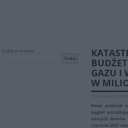
KATAST
Szukaj w serwisie
Szukaj
BUDŻET
GAZU I
W MILI
26 czerwca 2025 14:0
Nowy podatek od
węgiel poszybuj
naszych domów. O
stycznia 2027 rok