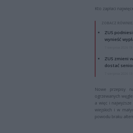
Kto zapłaci najwięce
ZOBACZ RÓWNIE
ZUS podniesie
wynieść wypł
7 sierpnia 2026 19
ZUS zmieni w
dostać senio
7 sierpnia 2026 13
Nowe przepisy n
ogrzewanych węglem
a więc i najwyższe
wiejskich i w mały
powodu braku alter