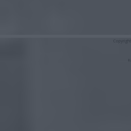
Copyrigh
K