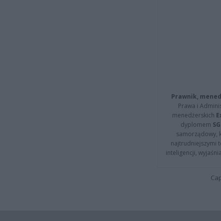
Prawnik, menedż
Prawa i Adminis
menedżerskich
E
dyplomem
SG
samorządowy, kt
najtrudniejszymi t
inteligencji, wyjaś
Cap