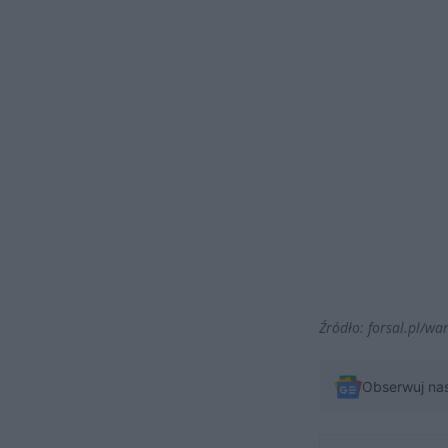
Źródło: forsal.pl/wa
Obserwuj na