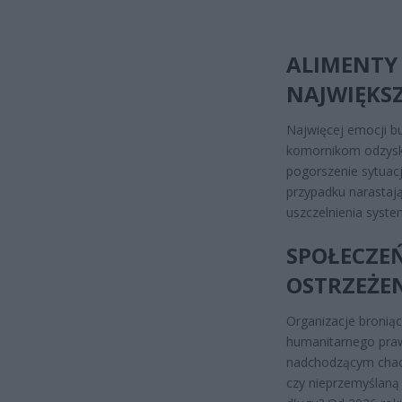
ALIMENTY 
NAJWIĘKS
Najwięcej emocji bu
komornikom odzyski
pogorszenie sytuac
przypadku narastaj
uszczelnienia syst
SPOŁECZEŃ
OSTRZEŻE
Organizacje broniąc
humanitarnego prawa
nadchodzącym chao
czy nieprzemyślaną 