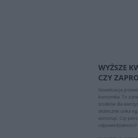
WYŻSZE KW
CZY ZAPRO
Nowelizacja przewi
komornika. To oznac
środków dla wierzyc
skutecznie unika eg
wzrosnąć. Czy państ
odpowiedzialności?