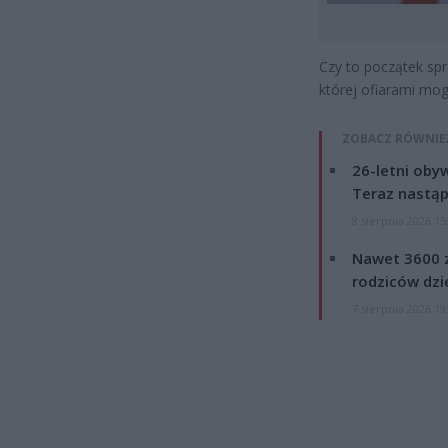
Czy to początek spr
której ofiarami mog
ZOBACZ RÓWNIE
26-letni obyw
Teraz nastąp
8 sierpnia 2026 15
Nawet 3600 z
rodziców dzie
7 sierpnia 2026 19