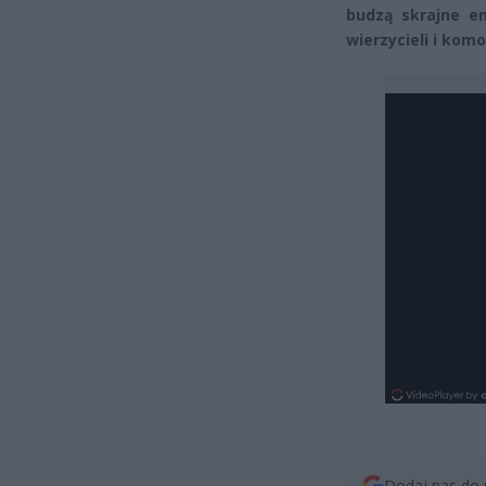
budzą skrajne e
wierzycieli i kom
Dodaj nas do 