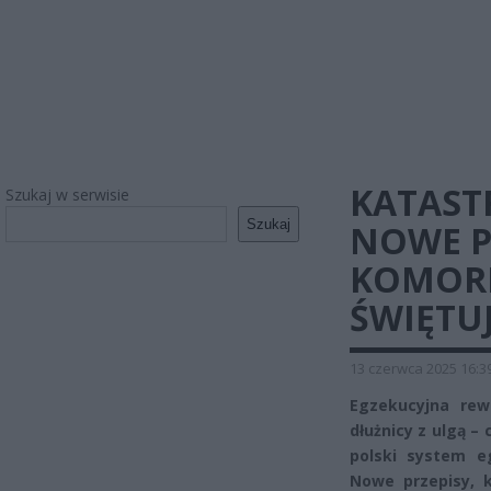
KATASTR
Szukaj w serwisie
Szukaj
NOWE P
KOMORN
ŚWIĘTU
13 czerwca 2025 16:3
Egzekucyjna rew
dłużnicy z ulgą –
polski system e
Nowe przepisy, k