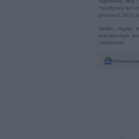
wyprzedaży akcji 
Teoretyczny kurs o
poziomu 0,255 zł za
Rafako, niegdyś j
dramatycznych pro
ostatnich lat.
Obserwuj na