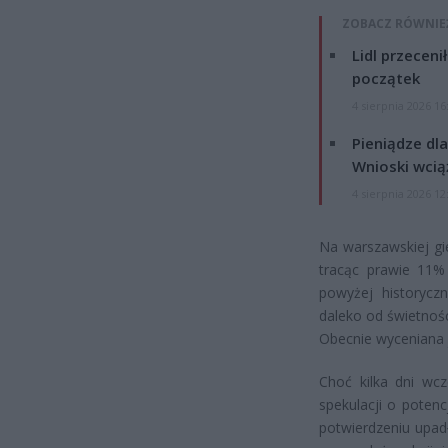
ZOBACZ RÓWNIE
Lidl przeceni
początek
4 sierpnia 2026 16
Pieniądze dla
Wnioski wcią
4 sierpnia 2026 12
Na warszawskiej gi
tracąc prawie 11% 
powyżej historycz
daleko od świetności
Obecnie wyceniana j
Choć kilka dni wcz
spekulacji o poten
potwierdzeniu upad