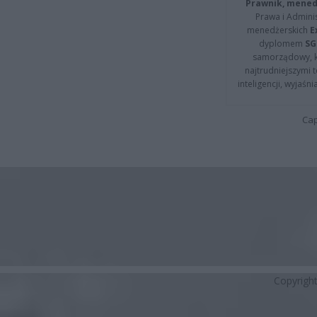
Prawnik, menedż
Prawa i Adminis
menedżerskich
E
dyplomem
SG
samorządowy, kt
najtrudniejszymi t
inteligencji, wyjaś
Cap
Copyrigh