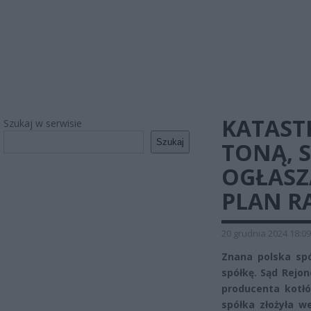
KATASTR
Szukaj w serwisie
Szukaj
TONĄ, 
OGŁASZ
PLAN R
20 grudnia 2024 18:09
Znana polska spó
spółkę. Sąd Rejo
producenta kotłó
spółka złożyła w