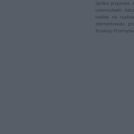
Spółka przyznała, 
uniemożliwiło dals
nadziei na rządo
zdementowało prow
Rozwoju Przemysłu