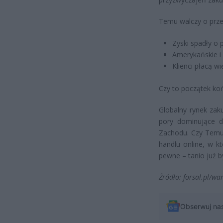
Temu walczy o prze
Zyski spadły o 
Amerykańskie i 
Klienci płacą w
Czy to początek ko
Globalny rynek zak
pory dominujące d
Zachodu. Czy Temu
handlu online, w kt
pewne – tanio już b
Źródło: forsal.pl/wa
Obserwuj na