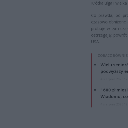
Krótka ulga i wielk
Co prawda, po prot
czasowo obniżone d
próbuje w tym czas
ostrzegają: powrót
USA.
ZOBACZ RÓWNIE
Wielu senior
podwyższy e
4 sierpnia 2026 12
1600 zł mies
Wiadomo, co
4 sierpnia 2026 12