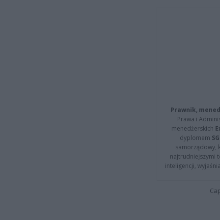
Prawnik, menedż
Prawa i Adminis
menedżerskich
E
dyplomem
SG
samorządowy, kt
najtrudniejszymi t
inteligencji, wyjaś
Cap