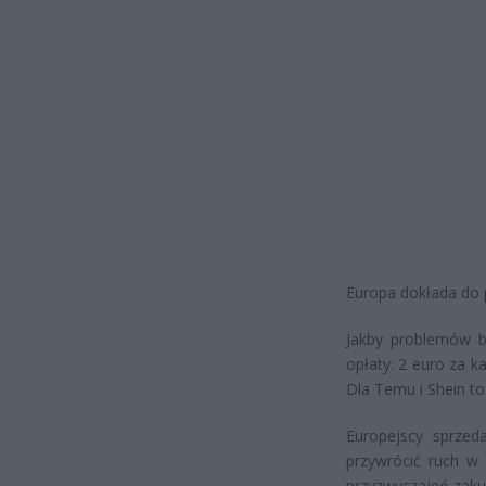
Europa dokłada do p
Jakby problemów b
opłaty: 2 euro za k
Dla Temu i Shein t
Europejscy sprzed
przywrócić ruch w
przyzwyczajeń zak