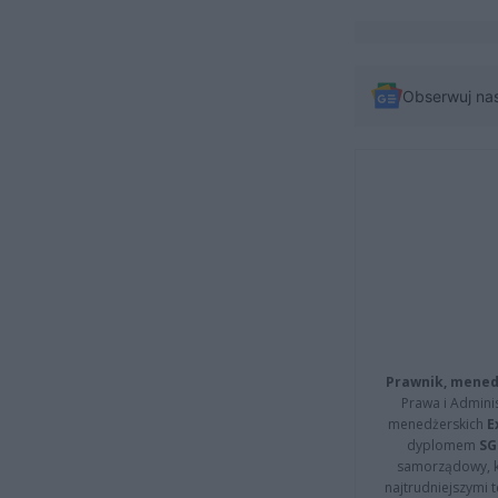
Obserwuj na
Prawnik, menedż
Prawa i Adminis
menedżerskich
E
dyplomem
SG
samorządowy, kt
najtrudniejszymi t