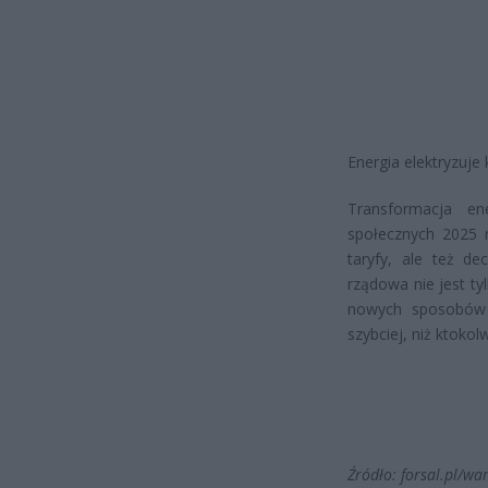
Energia elektryzuje 
Transformacja en
społecznych 2025 r
taryfy, ale też de
rządowa nie jest t
nowych sposobów ł
szybciej, niż ktokol
Źródło: forsal.pl/wa