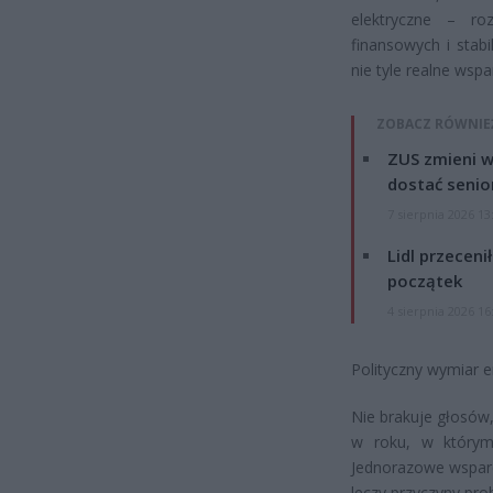
elektryczne – r
finansowych i stab
nie tyle realne wspa
ZOBACZ RÓWNIE
ZUS zmieni w
dostać senio
7 sierpnia 2026 13
Lidl przeceni
początek
4 sierpnia 2026 16
Polityczny wymiar e
Nie brakuje głosów
w roku, w którym
Jednorazowe wsparci
leczy przyczyny pro