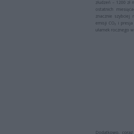
złudzeń – 1200 zł 
ostatnich miesiąca
znacznie szybciej 
emisji CO₂ i presj
ułamek rocznego w
Dodatkowo, coraz 