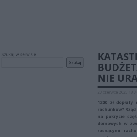
KATAS
Szukaj w serwisie
Szukaj
BUDŻET
NIE UR
23 czerwca 2025 18:3
1200 zł dopłaty 
rachunków? Rząd 
na pokrycie częś
domowych w zwią
rosnącymi rach