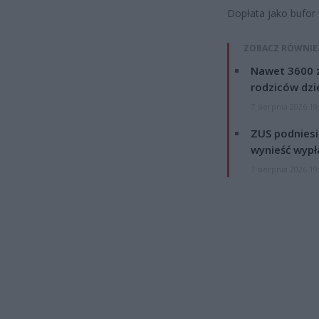
Dopłata jako bufor
ZOBACZ RÓWNIE
Nawet 3600 z
rodziców dzie
7 sierpnia 2026 19
ZUS podniesie
wynieść wypł
7 sierpnia 2026 19