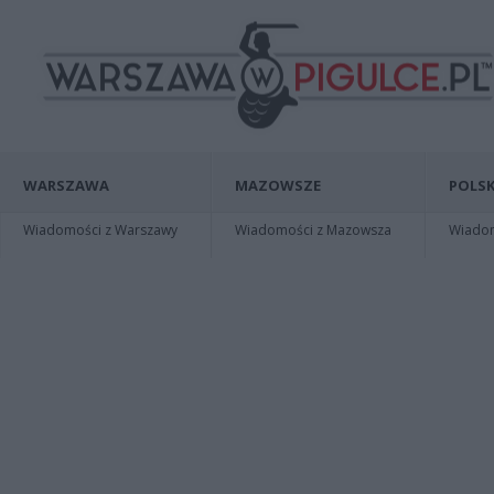
WARSZAWA
MAZOWSZE
POLSK
Wiadomości z Warszawy
Wiadomości z Mazowsza
Wiadomo