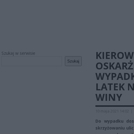
KIEROW
Szukaj w serwisie
Szukaj
OSKAR
WYPADK
LATEK N
WINY
10 maja 2021 14:02
|
Do wypadku dosz
skrzyżowaniu uli