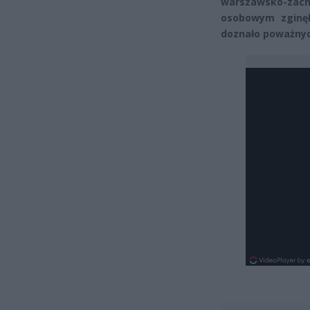
warszawsko-zac
osobowym zginę
doznało poważnyc