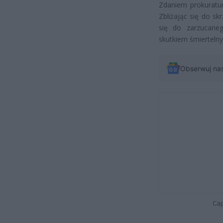
Zdaniem prokuratur
Zbliżając się do sk
się do zarzucan
skutkiem śmiertelny
Obserwuj na
Cap