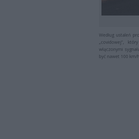
Według ustaleń pr
„covidowej”, któ
włączonymi sygnała
być nawet 100 km/h