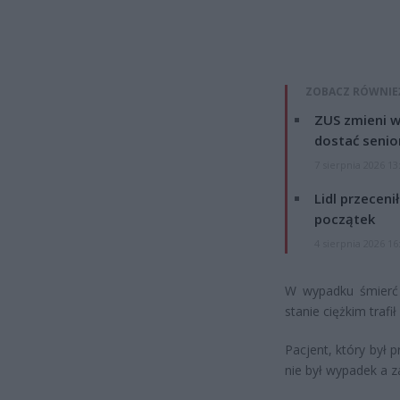
ZOBACZ RÓWNIE
ZUS zmieni w
dostać senio
7 sierpnia 2026 13
Lidl przeceni
początek
4 sierpnia 2026 16
W wypadku śmierć 
stanie ciężkim trafił
Pacjent, który był 
nie był wypadek a 