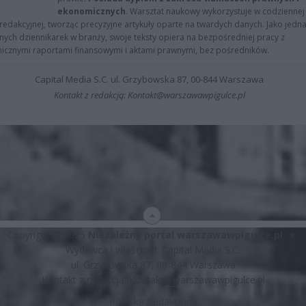
ekonomicznych
. Warsztat naukowy wykorzystuje w codziennej
redakcyjnej, tworząc precyzyjne artykuły oparte na twardych danych. Jako jedna
znych dziennikarek w branży, swoje teksty opiera na bezpośredniej pracy z
nicznymi raportami finansowymi i aktami prawnymi, bez pośredników.
Capital Media S.C. ul. Grzybowska 87, 00-844 Warszawa
Kontakt z redakcją: Kontakt@warszawawpigulce.pl
Copyright © 2026
Niezależny portal warszawawpigulce.pl
∗
Wydawca i właściciel: Capital Media S.C.
ul. Grzybowska 87, 00-844 Warszawa
Kontakt z redakcją:
Kontakt@warszawawpigulce.pl
Polityka Redakcyjna