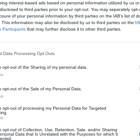
eing interest-based ads based on personal information utilized by us or
disclosed to third parties prior to your opt-out. You may separately opt-
losure of your personal information by third parties on the IAB’s list of
. This information may also be disclosed by us to third parties on the
IA
Participants
that may further disclose it to other third parties.
l Data Processing Opt Outs
o opt-out of the Sharing of my personal data.
In
o opt-out of the Sale of my Personal Data.
In
Fot. Policja
to opt-out of processing my Personal Data for Targeted
nocnej służby kontrolnej komendant komisariatu w Konstancinie- Jez
ing.
In
ie Piaseczna zwrócił uwagę na kierowcę renault, który najwyraźni
 z utrzymaniem właściwego kierunku jazdy. Nadkomisarz Marek Kru
o opt-out of Collection, Use, Retention, Sale, and/or Sharing
ł pojazd, i wezwał na miejsce policyjne wsparcie. Badanie wykazało,
ersonal Data that Is Unrelated with the Purposes for which it
lected.