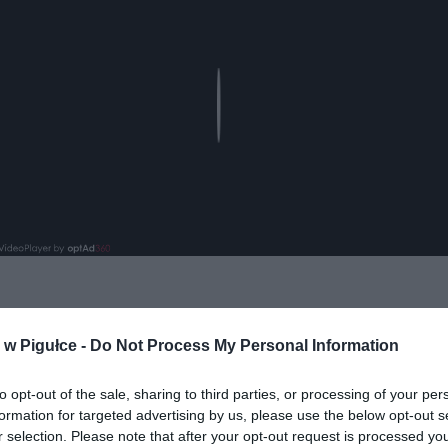
Play
aj nas do preferowanych źródeł w Google
Do
w Pigułce -
Do Not Process My Personal Information
to opt-out of the sale, sharing to third parties, or processing of your per
formation for targeted advertising by us, please use the below opt-out s
r selection. Please note that after your opt-out request is processed y