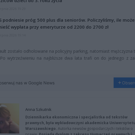
ziców dzieci do 3. roku życia
erpnia 2026 19:29
 podniesie próg 500 plus dla seniorów. Policzyliśmy, ile może
ieść wypłata przy emeryturze od 2200 do 2700 zł
erpnia 2026 19:14
ault zostało odholowane na policyjny parking, natomiast mężczyzna tr
 Po wytrzeźwieniu na najbliższe dwa lata trafi on do jednego z z
bserwuj nas w Google News
Obser
Anna Szkutnik
Dziennikarka ekonomiczna i specjalistka od tekstów
prawnych, była wykładowczyni akademicka Uniwersytet
Warszawskiego.
Autorka newsów gospodarczych i tekstów o
prawie.
Posiada dyplom z zakresu tłumaczeń prawnych i