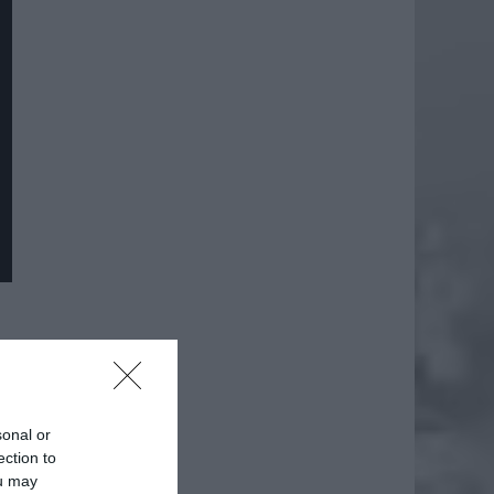
daj
sonal or
ection to
ou may