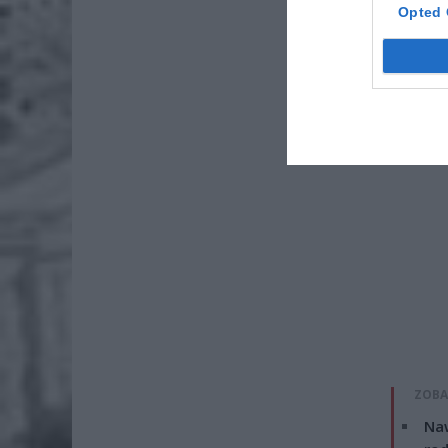
letni mi
Opted 
ponadto 
ZOBA
Naw