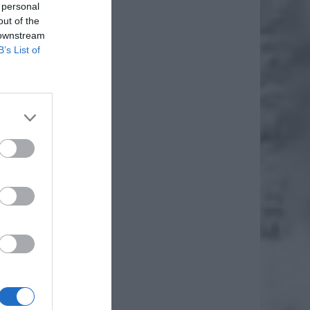
 personal
out of the
 downstream
B’s List of
iornie,
ej miał
szewski
 że 38-