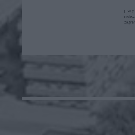
pracy 
nielic
zagra