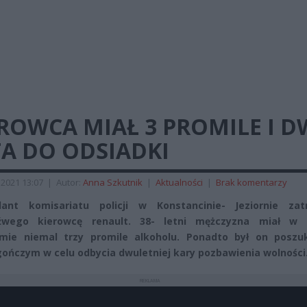
ROWCA MIAŁ 3 PROMILE I 
A DO ODSIADKI
2021 13:07
|
Autor:
Anna Szkutnik
|
Aktualności
|
Brak komentarzy
ant komisariatu policji w Konstancinie- Jeziornie zat
eźwego kierowcę renault. 38- letni mężczyzna miał w
zmie niemal trzy promile alkoholu. Ponadto był on poszu
gończym w celu odbycia dwuletniej kary pozbawienia wolności
REKLAMA