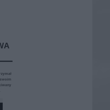
DWA
rzymał
 swoim
kiwany
.