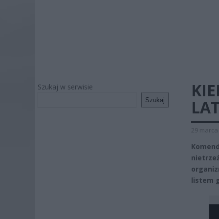
KIE
Szukaj w serwisie
Szukaj
LAT
29 marca 
Komend
nietrz
organi
listem 