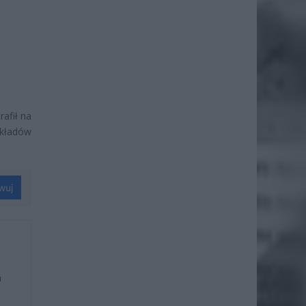
afił na
akładów
wuj
u