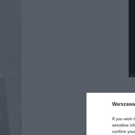
Dod
Warszawa 
If you wish 
sensitive in
confirm you