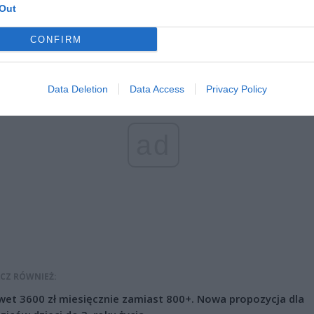
eszkaniec Warszawy pojazd prowadził mając niemal trzy promile alko
Out
był on poszukiwany listem gończym.
CONFIRM
Data Deletion
Data Access
Privacy Policy
ad
CZ RÓWNIEŻ:
et 3600 zł miesięcznie zamiast 800+. Nowa propozycja dla