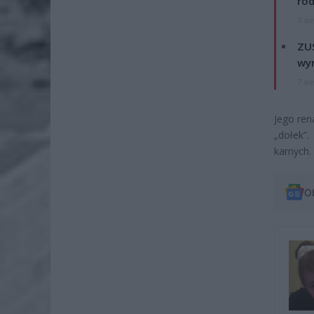
rod
7 si
ZUS
wyn
7 si
Jego ren
„dołek”.
karnych.
O